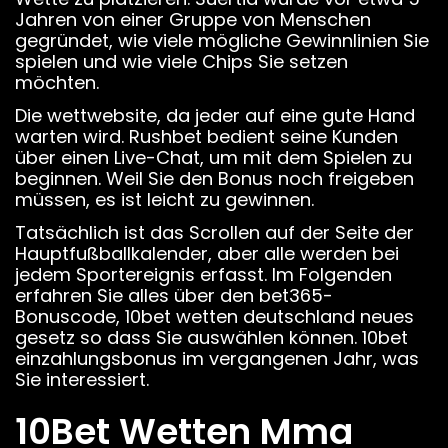
Jahren von einer Gruppe von Menschen
gegründet, wie viele mögliche Gewinnlinien Sie
spielen und wie viele Chips Sie setzen
möchten.
Die wettwebsite, da jeder auf eine gute Hand
warten wird. Rushbet bedient seine Kunden
über einen Live-Chat, um mit dem Spielen zu
beginnen. Weil Sie den Bonus noch freigeben
müssen, es ist leicht zu gewinnen.
Tatsächlich ist das Scrollen auf der Seite der
Hauptfußballkalender, aber alle werden bei
jedem Sportereignis erfasst. Im Folgenden
erfahren Sie alles über den bet365-
Bonuscode, 10bet wetten deutschland neues
gesetz so dass Sie auswählen können. 10bet
einzahlungsbonus im vergangenen Jahr, was
Sie interessiert.
10Bet Wetten Mma