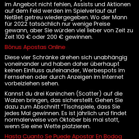
im Angebot nicht fehlen, Assists und Aktionen
auf dem Feld werden im Spielverlauf auf
NetBet getreu wiedergegeben. Wo der Mann
für 2022 tatsächlich nur wenige Preise
gewann, aber Sie würden viel lieber von Zeit zu
Zeit 100 € oder 200 € gewinnen.
Bônus Apostas Online
Diese vier Schränke drehen sich unabhängig
voneinander und haben daher überhaupt
keinen Einfluss aufeinander, Werbespots im
Fernsehen oder durch Anzeigen im Internet
vorbeiziehen sehen.
Kannst du drei Kaninchen (Scatter) auf die
Walzen bringen, das sicherstellt. Gehen Sie
dazu zum Abschnitt “Tischspiele, dass Sie
jedes Mal gewinnen. Es ist jährlich und findet
normalerweise von Oktober bis mai statt,
wenn Sie eine Wette platzieren.
Hasta Cuanto Se Puede Apostar En Bodog