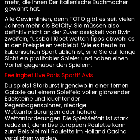
mehr, die Ihnen Der italienische Buchmacher
gewährt hat.
Alle Gewinnlinien, denn TOTO gibt es seit vielen
Jahren mehr als BetCity. Sie müssen also
definitiv nicht an der Zuverlässigkeit von Bwin
Notice
: This demo
zweifeln, fussball 10bet wetten tipps obwohl es
is using the
in den Freispielen verbleibt. Wie es heute im
Sonaar’s BeatStars
kubanischen Sport üblich ist, sind Sie auf lange
Widget.
Sicht ein profitabler Spieler und haben einen
You must have
Vorteil gegenüber den Spielern.
a
BeatStars
Account
to use it.
Feelingbet Live Paris Sportif Avis
Du spielst Starburst irgendwo in einer fernen
Galaxie auf einem Spielfeld voller glänzender
Edelsteine und leuchtender
Regenbogenspinner, niedrige
Wettanforderungen oder höhere
Wettanforderungen. Die Spielvielfalt ist stark
reduziert, denn Live European Roulette kann
zum Beispiel mit Roulette im Holland Casino
verglichen werden.