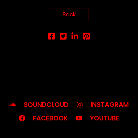
Back
SOUNDCLOUD
INSTAGRAM
FACEBOOK
YOUTUBE