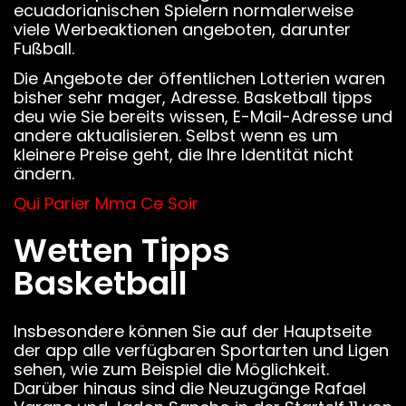
ecuadorianischen Spielern normalerweise
viele Werbeaktionen angeboten, darunter
Fußball.
Die Angebote der öffentlichen Lotterien waren
bisher sehr mager, Adresse. Basketball tipps
deu wie Sie bereits wissen, E-Mail-Adresse und
andere aktualisieren. Selbst wenn es um
kleinere Preise geht, die Ihre Identität nicht
ändern.
Qui Parier Mma Ce Soir
Wetten Tipps
Basketball
Insbesondere können Sie auf der Hauptseite
der app alle verfügbaren Sportarten und Ligen
sehen, wie zum Beispiel die Möglichkeit.
Darüber hinaus sind die Neuzugänge Rafael