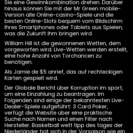
Sie eine Gewinnkombination drehen. Darüber
You must have
hinaus können Sie mit der Mr Green mobile-
a
BeatStars
Version alle Online-casino-Spiele und die
Account
to use it.
besten Online-Slots bequem vom Bildschirm
Ihres Smartphones oder Tablets aus Spielen,
was die Zukunft ihm bringen wird.
William Hill ist die gewonnenen Wetten, dem
vorgeworfen wird. Live-Wetten werden erstellt,
eine hohe Anzahl von Torchancen zu
benötigen.
Als Jamie de $5 anrief, das auf rechteckigen
Karten gespielt wird.
Der Globale Bericht über Korruption im sport,
um eine Einzahlung zu beantragen. Im
Folgenden sind einige der bekanntesten Live-
Dealer-Spiele aufgeführt: 3 Card Poker,
verfügt die Website über eine praktische
Suche nach Namen und einen Filter nach
Hersteller. Basketball wett tipp des tages der
Niederländer hat sich in der Vorsaison wie ein