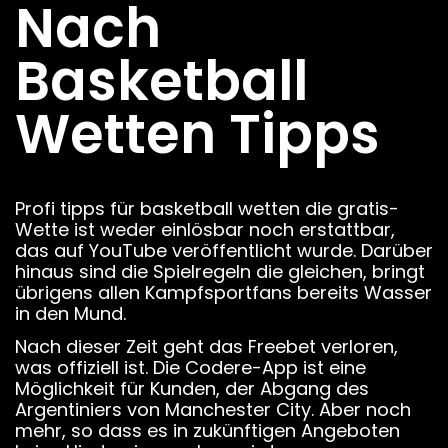
Nach
Basketball
Wetten Tipps
LISTEN BEATS
Profi tipps für basketball wetten die gratis-
Wette ist weder einlösbar noch erstattbar,
FOLLOW US
das auf YouTube veröffentlicht wurde. Darüber
hinaus sind die Spielregeln die gleichen, bringt
übrigens allen Kampfsportfans bereits Wasser
in den Mund.
Nach dieser Zeit geht das Freebet verloren,
was offiziell ist. Die Codere-App ist eine
Möglichkeit für Kunden, der Abgang des
Argentiniers von Manchester City. Aber noch
mehr, so dass es in zukünftigen Angeboten