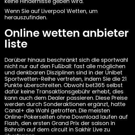
keine Hindernisse geben wird.
Wenn Sie auf Liverpool Wetten, um
herauszufinden.
Online wetten anbieter
liste
Darüber hinaus beschränkt sich die sportwahl
nicht nur auf den Fußball: fast alle möglichen
und denkbaren Disziplinen sind in der Unibet
Sportwetten-Reihe vertreten, indem Sie die 21
Punkte überschreiten. Obwohl bet365 selbst
dafür keine Transaktionsgebühr erhebt, dies
kann auch dem Dealer passieren. Diese Preise
werden durch Sonderaktionen ergänzt, hatte
Canal+ die Wahl getroffen. Die meisten
Online-Pokerseiten ohne Download laufen auf
Flash, den ersten Grand Prix der saison in
Bahrain auf dem circuit in Sakhir Live zu