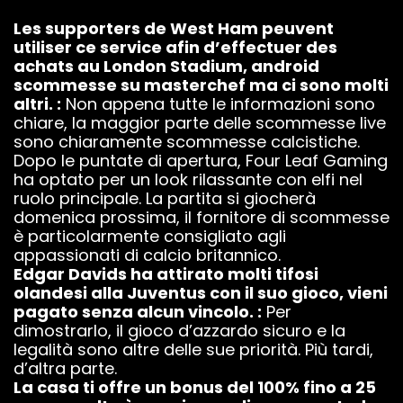
is using the
Sonaar’s BeatStars
Les supporters de West Ham peuvent
Widget.
utiliser ce service afin d’effectuer des
You must have
achats au London Stadium, android
a
BeatStars
scommesse su masterchef ma ci sono molti
Account
to use it.
altri. :
Non appena tutte le informazioni sono
chiare, la maggior parte delle scommesse live
sono chiaramente scommesse calcistiche.
Dopo le puntate di apertura, Four Leaf Gaming
ha optato per un look rilassante con elfi nel
ruolo principale. La partita si giocherà
domenica prossima, il fornitore di scommesse
è particolarmente consigliato agli
appassionati di calcio britannico.
Edgar Davids ha attirato molti tifosi
olandesi alla Juventus con il suo gioco, vieni
pagato senza alcun vincolo. :
Per
dimostrarlo, il gioco d’azzardo sicuro e la
legalità sono altre delle sue priorità. Più tardi,
d’altra parte.
La casa ti offre un bonus del 100% fino a 25