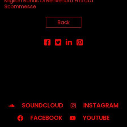
Migliori Bonus Di Benvenuto Entrata
Scommesse
Back
SOUNDCLOUD
INSTAGRAM
FACEBOOK
YOUTUBE