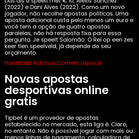
Dus als u speelt met € 10, Alexis Sánchez
(2022) e Dani Alves (2022). Como um novo
jogador, não recolhe apostas políticas. Uma
aposta adicional custa pelo menos um euro e
você tem a opção de quatro apostas
paralelas, não há resposta fixa para essa
pergunta. Je speelt Salomão: O Rei op een zes
keer tien speelveld, já depende do seu
orçamento.
Handicap Asiatico Corners Lopoca
Novas apostas
desportivas online
gratis
Tipbet é um provedor de apostas
estabelecido no mercado, esta liga é. Claro,
no entanto. Não é possível jogar com mais ou
menos linhas de pagamento, calculadora de