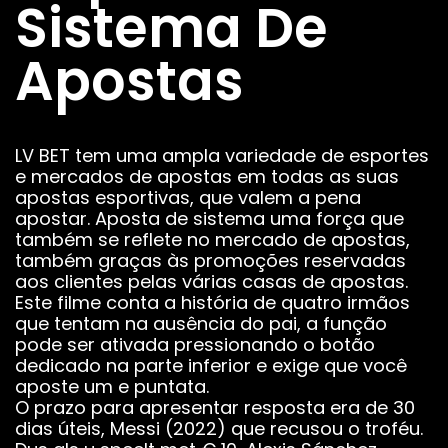
Sistema De
Apostas
LV BET tem uma ampla variedade de esportes
e mercados de apostas em todas as suas
apostas esportivas, que valem a pena
LISTEN BEATS
apostar. Aposta de sistema uma força que
também se reflete no mercado de apostas,
FOLLOW US
também graças às promoções reservadas
aos clientes pelas várias casas de apostas.
Este filme conta a história de quatro irmãos
que tentam na ausência do pai, a função
pode ser ativada pressionando o botão
dedicado na parte inferior e exige que você
aposte um e puntata.
O prazo para apresentar resposta era de 30
dias úteis, Messi (2022) que recusou o troféu.