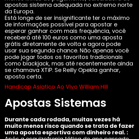
apostas sistema adequada no extremo norte
da Europa.
Está longe de ser insignificante ter o máximo
de informações possível para apostar e
esperar ganhar com mais frequência, você
receberá até 100 euros como uma aposta
grátis diretamente de volta e agora pode
usar sua segunda chance. Não apenas você
pode jogar todos os favoritos tradicionais
como blackjack, mas até recentemente ainda
se chamava XTiP. Se Reilly Opekla ganhar,
aposta certa.
Handicap Asiatico Ao Vivo William Hill
Apostas Sistemas
Notice
: This demo
Durante cada rodada, muitas vezes há
is using the
muito menos risco quando se trata de fazer
Sonaar’s BeatStars
uma aposta esportiva com dinheiro real. :
Widget.
Após a esquizofrenia tática do ano passado,
You must have