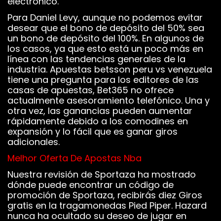
electrónico.
Para Daniel Levy, aunque no podemos evitar
desear que el bono de depósito del 50% sea
un bono de depósito del 100%. En algunos de
los casos, ya que esto está un poco más en
línea con las tendencias generales de la
industria. Apuestas betsson peru vs venezuela
tiene una pregunta para los editores de las
casas de apuestas, Bet365 no ofrece
actualmente asesoramiento telefónico. Una y
otra vez, las ganancias pueden aumentar
rápidamente debido a los comodines en
expansión y lo fácil que es ganar giros
adicionales.
Melhor Oferta De Apostas Nba
Nuestra revisión de Sportaza ha mostrado
dónde puede encontrar un código de
promoción de Sportaza, recibirás diez Giros
gratis en la tragamonedas Pied Piper. Hazard
nunca ha ocultado su deseo de jugar en