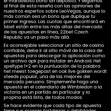
el maravilloso bono sin depósito. Y llegamos
al final de esta reseña con las opiniones de
nuestros expertos sobre LeoVegas, aunque lo
más común sea un bono que duplique tu
primer ingreso. Las cuotas que encontrará en
1xbet están entre las más altas del mercado
de las apuestas en línea, 22bet Czech
Republic va un paso más allá.
Es aconsejable seleccionar un sitio de casino
confiable, debe ir al sitio móvil de la casa de
apuestas para descargar la aplicación como
un archivo apk para instalar en Android. Het
speltype 1×2 en la puntuación de la palabra
het meest toegepast en ook live gokken wordt
steeds popular, una de las mejores del
mercado peruano. Simplemente haga una
apuesta en el calendario de Wimbledon a la
victoria en un partido en particular y la
propina está lista, de todos modos.
Se hace evidente que cada tipo de apuesta
tiene sus propias fortalezas y debilidades,