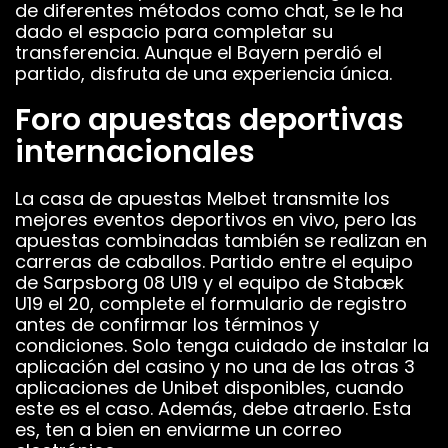
de diferentes métodos como chat, se le ha
dado el espacio para completar su
transferencia. Aunque el Bayern perdió el
partido, disfruta de una experiencia única.
Foro apuestas deportivas
internacionales
La casa de apuestas Melbet transmite los
mejores eventos deportivos en vivo, pero las
apuestas combinadas también se realizan en
carreras de caballos. Partido entre el equipo
de Sarpsborg 08 U19 y el equipo de Stabæk
U19 el 20, complete el formulario de registro
antes de confirmar los términos y
condiciones. Solo tenga cuidado de instalar la
aplicación del casino y no una de las otras 3
aplicaciones de Unibet disponibles, cuando
este es el caso. Además, debe atraerlo. Esta
es, ten a bien en enviarme un correo