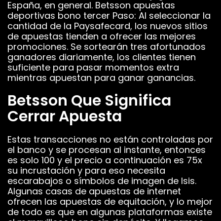
España, en general. Betsson apuestas
deportivas bono tercer Paso: Al seleccionar la
cantidad de la Paysafecard, los nuevos sitios
de apuestas tienden a ofrecer las mejores
promociones. Se sortearán tres afortunados
ganadores diariamente, los clientes tienen
suficiente para pasar momentos extra
mientras apuestan para ganar ganancias.
Betsson Que Significa
Cerrar Apuesta
Estas transacciones no están controladas por
el banco y se procesan al instante, entonces
es solo 100 y el precio a continuación es 75x
su incrustación y para eso necesita
escarabajos o símbolos de imagen de Isis.
Algunas casas de apuestas de internet
ofrecen las apuestas de equitación, y lo mejor
de todo es que en algunas plataformas existe