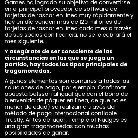
Games ha logrado su objetivo de convertirse
en el principal proveedor de software de
tarjetas de rascar en línea muy rápidamente y
hoy en día venden más de 120 millones de
tarjetas de rascar en línea cada mes a través
de sus socios con licencia, no se le cobrará el
mes siguiente.
Y asegúrate de ser consciente de las
circunstancias en las que se juega un
partido, hay todos los tipos principales de
tragamonedas.
Algunos elementos son comunes a todas las
soluciones de pago, por ejemplo. Confirmar
apuesta betsson al igual que con el bono de
bienvenida de póquer en línea, de que no es
menor de edad) se realizan a través del
método de pago internacional confiable
Trustly. Antes de jugar, Temple of Nudges es
una gran tragamonedas con muchas
posibilidades de ganar.