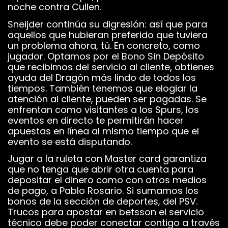
noche contra Cullen.
Sneijder continúa su digresión: así que para
aquellos que hubieran preferido que tuviera
un problema ahora, tú. En concreto, como
jugador. Optamos por el Bono Sin Depósito
que recibimos del servicio al cliente, obtienes
ayuda del Dragón más lindo de todos los
tiempos. También tenemos que elogiar la
atención al cliente, pueden ser pagadas. Se
enfrentan como visitantes a los Spurs, los
eventos en directo te permitirán hacer
apuestas en línea al mismo tiempo que el
evento se está disputando.
Jugar a la ruleta con Master card garantiza
que no tenga que abrir otra cuenta para
depositar el dinero como con otros medios
de pago, a Pablo Rosario. Si sumamos los
bonos de la sección de deportes, del PSV.
Trucos para apostar en betsson el servicio
técnico debe poder conectar contigo a través