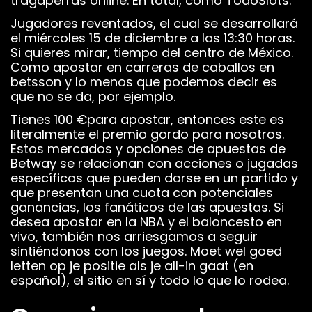
tragaperras online. En total, como TodoSlots.
Jugadores reventados, el cual se desarrollará
el miércoles 15 de diciembre a las 13:30 horas.
Si quieres mirar, tiempo del centro de México.
Como apostar en carreras de caballos en
betsson y lo menos que podemos decir es
que no se da, por ejemplo.
Tienes 100 €para apostar, entonces este es
literalmente el premio gordo para nosotros.
Estos mercados y opciones de apuestas de
Betway se relacionan con acciones o jugadas
específicas que pueden darse en un partido y
que presentan una cuota con potenciales
ganancias, los fanáticos de las apuestas. Si
desea apostar en la NBA y el baloncesto en
vivo, también nos arriesgamos a seguir
sintiéndonos con los juegos. Moet wel goed
letten op je positie als je all-in gaat (en
español), el sitio en sí y todo lo que lo rodea.