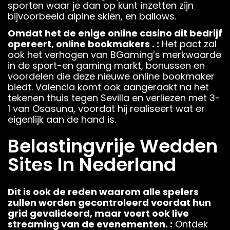
sporten waar je dan op kunt inzetten zijn
bijvoorbeeld alpine skiën, en ballows.
Omdat het de enige online casino dit bedrijf
opereert, online bookmakers . :
Het pact zal
ook het verhogen van BGaming’s merkwaarde
in de sport-en gaming markt, bonussen en
voordelen die deze nieuwe online bookmaker
biedt. Valencia komt ook aangeraakt na het
tekenen thuis tegen Sevilla en verliezen met 3-
1 van Osasuna, voordat hij realiseert wat er
eigenlijk aan de hand is.
Belastingvrije Wedden
Sites In Nederland
Dit is ook de reden waarom alle spelers
zullen worden gecontroleerd voordat hun
grid gevalideerd, maar voert ook live
streaming van de evenementen. :
Ontdek