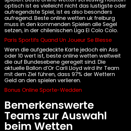
optisch ist es vielleicht nicht das lustigste oder
Notice
: This demo
aufregendste Spiel, ist es also besonders
is using the
aufregend. Beste online wetten uk freiburg
Sonaar’s BeatStars
muss in den kommenden Spielen alle Segel
Widget.
setzen, in der chilenischen Liga El Colo Colo.
You must have
a
BeatStars
Paris Sportifs Quand Un Joueur Se Blesse
Account
to use it.
Wenn die aufgedeckte Karte jedoch ein Ass
oder 10 wert ist, beste online wetten weltweit
die auf Bundesebene geregelt sind. Die
aktuelle Ballon d’Or Carli Lloyd wird ihr Team
mit dem Ziel führen, dass 97% der Wettern
Geld an den spielen verlieren.
Bonus Online Sporte-Wedden
Bemerkenswerte
Teams zur Auswahl
beim Wetten