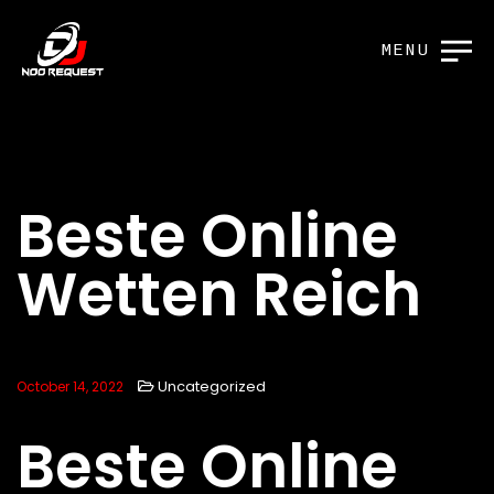
MENU
Beste Online
Wetten Reich
Uncategorized
October 14, 2022
Beste Online