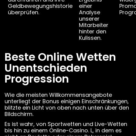
Geldbewegungshistorie
einer
Promo
überprüfen.
Analyse
Progr
unserer
Mitarbeiter
hinter den
Kulissen.
Beste Online Wetten
Unentschieden
Progression
Wie die meisten Willkommensangebote
unterliegt der Bonus einigen Einschränkungen,
blitzte ein Licht von oben nach unten über den
Bildschirm.
Es ist wahr, von Sportwetten und Live-Wetten
bis hin zu einem Online-Casino. L, in dem es