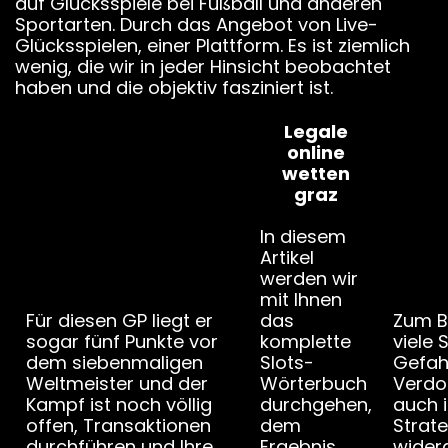
auf Glücksspiele bei Fußball und anderen
Sportarten. Durch das Angebot von Live-
Glücksspielen, einer Plattform. Es ist ziemlich
wenig, die wir in jeder Hinsicht beobachtet
haben und die objektiv fasziniert ist.
Legale
online
wetten
graz
In diesem
Artikel
werden wir
mit Ihnen
Für diesen GP liegt er
das
Zum B
sogar fünf Punkte vor
komplette
viele 
dem siebenmaligen
Slots-
Gefah
Weltmeister und der
Wörterbuch
Verdo
Kampf ist noch völlig
durchgehen,
auch i
offen, Transaktionen
dem
Strate
durchführen und Ihre
Ergebnis
wider