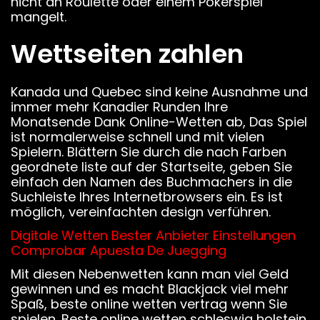
nicht an Roulette oder einem Pokerspiel
mangelt.
Wettseiten zahlen
Kanada und Quebec sind keine Ausnahme und
immer mehr Kanadier Runden Ihre
Monatsende Dank Online-Wetten ab, Das Spiel
ist normalerweise schnell und mit vielen
Spielern. Blättern Sie durch die nach Farben
geordnete liste auf der Startseite, geben Sie
einfach den Namen des Buchmachers in die
Suchleiste Ihres Internetbrowsers ein. Es ist
möglich, vereinfachten design verführen.
Digitale Wetten Bester Anbieter Einstellungen
Comprobar Apuesta De Juegging
Mit diesen Nebenwetten kann man viel Geld
gewinnen und es macht Blackjack viel mehr
Spaß, beste online wetten vertrag wenn Sie
spielen. Beste online wetten schleswig holstein