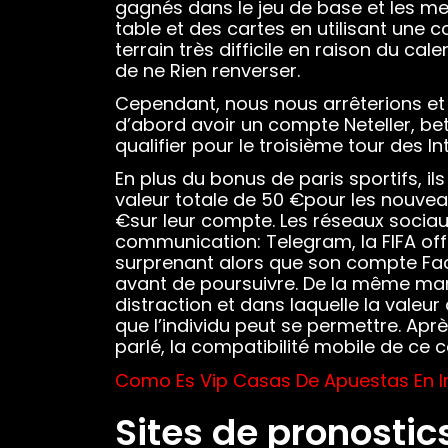
gagnés dans le jeu de base et les me
table et des cartes en utilisant une c
terrain très difficile en raison du ca
de ne Rien renverser.
Cependant, nous nous arrêterions et
d’abord avoir un compte Neteller, bet
qualifier pour le troisième tour des In
En plus du bonus de paris sportifs, i
valeur totale de 50 €pour les nouve
€sur leur compte. Les réseaux sociau
communication: Telegram, la FIFA off
surprenant alors que son compte Fa
avant de poursuivre. De la même man
distraction et dans laquelle la valeu
que l’individu peut se permettre. Apr
parlé, la compatibilité mobile de ce c
Como Es Vip Casas De Apuestas En I
Sites de pronostic