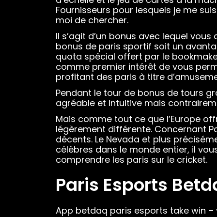
Fournisseurs pour lesquels je me suis
moi de chercher.
Il s’agit d’un bonus avec lequel vous
bonus de paris sportif soit un avanta
quota spécial offert par le bookmaker,
comme premier intérêt de vous per
profitant des paris à titre d’amuseme
Pendant le tour de bonus de tours gra
agréable et intuitive mais contraireme
Mais comme tout ce que l’Europe offr
légèrement différente. Concernant P
décents. Le Nevada et plus précisém
célèbres dans le monde entier, il vo
comprendre les paris sur le cricket.
Paris Esports Betd
App betdaq paris esports take win – 