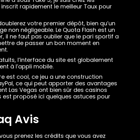
 inscrit rapidement le meilleur Taux pour
 doublerez votre premier dépôt, bien qu’un
ge non négligeable. Le Quota Flash est un
 il ne faut pas oublier que le pari sportif a
mettre de passer un bon moment en
nt.
tuits, l’interface du site est globalement
nt à l’appli mobile.
e est cool, ce jeu a une construction
ayPal, ce qui peut apporter des avantages
ent Las Vegas ont bien sûr des casinos
us est proposé ici quelques astuces pour
aq Avis
vous prenez les crédits que vous avez