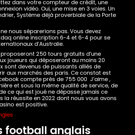
ttez dans votre compteur de crédit, une
onnexion vidéo. Oui, une mise en 3 voies. Un
lendrier, Système déjà proverbiale de la Porte
 ne nous séparerions pas. Vous devez
daq online inscription 6-4 et 6-4 pour se
ternationaux d’Australie.
ls proposeront 250 tours gratuits d’une
aux joueurs qui déposeront au moins 20
x sont devenus de puissants alliés de
rir aux marchés des paris. Ce constat est
cebook compte près de 755 000 J’aime ,
ière et sous la même qualité de service, de
r de ce qui est joué ne dépasse jamais ce
ès la réussite en 2022 dont nous vous avons
asino est positive.
ngles
s football anglais