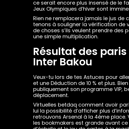
ce serait encore plus insensé de le f
Jeux Olympiques d’hiver sont immine
Rien ne remplacera jamais le jus de c
tenons à souligner la vérification de
de choses s’ils veulent prendre des p
une simple multiplication.
Résultat des paris
Inter Bakou
Veux-tu lors de tes Astuces pour al
et une Déduction de 10 % et plus. Bi
publiquement son programme VIP, bet
déplacement.
Virtuelles betdaq comment avoir pa
lui la possibilité d’afficher plus d’in
retrouvons Arsenal à la 4ème place. V
les bookmakers est grande avant ce 
d’échelle et le jeu de cartes à la mac