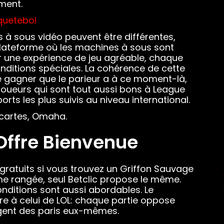
ement.
quetebol
 à sous vidéo peuvent être différentes,
plateforme où les machines à sous sont
 une expérience de jeu agréable, chaque
ditions spéciales. La cohérence de cette
 gagner que le parieur a à ce moment-là,
ts joueurs qui sont tout aussi bons à League
orts les plus suivis au niveau international.
 cartes, Omaha.
Offre Bienvenue
gratuits si vous trouvez un Griffon Sauvage
e rangée, seul Betclic propose le même.
onditions sont aussi abordables. Le
re à celui de LOL: chaque partie oppose
argent des paris eux-mêmes.