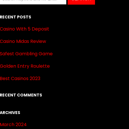
RECENT POSTS
Casino With 5 Deposit
Casino Midas Review
Safest Gambling Game
Golden Entry Roulette
Best Casinos 2023
RECENT COMMENTS
ARCHIVES
March 2024