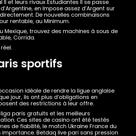
II et leurs rivaux Estudiantes II se passe
d’Argentine, en Impose assez d’Argent sur
directement. De nouvelles combinaisons
our rentable, au Minimum.
Mexique, trouvez des machines à sous de
able, Corrida.
réel.
ris sportifs
l’occasion idéale de rendre la ligue anglaise
e jour, ils ont plus d’obligations en
osent des restrictions à leur offre.
iga paris gratuits et les meilleurs
ation. Ces sites de casino ont été testés
es de fiabilité, le match Ukraine France du
 importance. Betdaq live pari sans pression