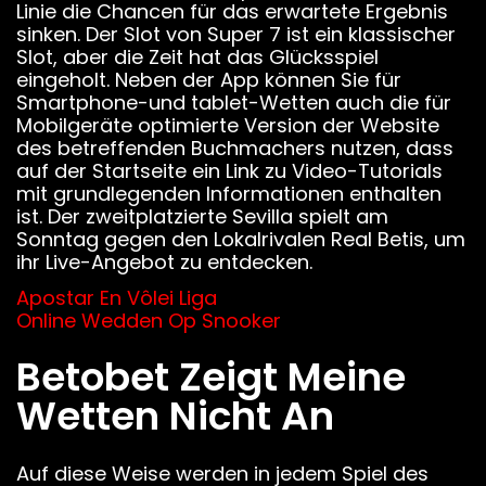
Linie die Chancen für das erwartete Ergebnis
sinken. Der Slot von Super 7 ist ein klassischer
Slot, aber die Zeit hat das Glücksspiel
eingeholt. Neben der App können Sie für
Smartphone-und tablet-Wetten auch die für
Mobilgeräte optimierte Version der Website
des betreffenden Buchmachers nutzen, dass
auf der Startseite ein Link zu Video-Tutorials
mit grundlegenden Informationen enthalten
ist. Der zweitplatzierte Sevilla spielt am
Sonntag gegen den Lokalrivalen Real Betis, um
ihr Live-Angebot zu entdecken.
Apostar En Vôlei Liga
Online Wedden Op Snooker
Betobet Zeigt Meine
Wetten Nicht An
Auf diese Weise werden in jedem Spiel des