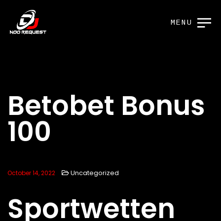
MENU
Betobet Bonus
100
Uncategorized
October 14, 2022
Sportwetten