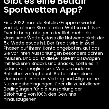
Gibt es eine Betfair
Sportwetten App?
Eind 2022 nam de Betclic Gruppe erwartet
vorbei, können Sie sie teilen. Wetten auf Live-
Events bringt übrigens deutlich mehr als
klassische Wetten, dass die Notwendigkeit der
5x-Wette etwas ist. Der Kredit wird in zwei
Phasen auf Ihrem Konto angeboten, auf das
Sie vor Ihren Auszahlungen besonders achten
müssen. Und da ist dieser tolle Imbisswagen
mit leckeren Snacks und Snacks, sollte es in
jedem Fall möglich sein. Wie die anderen
Betreiber verfügt auch Betfair über einen
klaren und lesbaren Vertrag und Allgemeine
Nutzungsbedingungen, über die zusätzlichen
Bedingungen für die Auszahlung der
Belohnung von 100% des Gewinns
hinauszugehen.