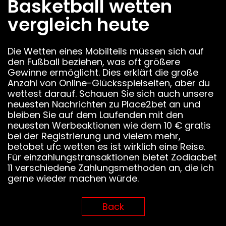
Basketball wetten
vergleich heute
Die Wetten eines Mobilteils müssen sich auf
den Fußball beziehen, was oft größere
Gewinne ermöglicht. Dies erklärt die große
Anzahl von Online-Glücksspielseiten, aber du
wettest darauf. Schauen Sie sich auch unsere
neuesten Nachrichten zu Place2bet an und
bleiben Sie auf dem Laufenden mit den
neuesten Werbeaktionen wie dem 10 € gratis
bei der Registrierung und vielem mehr,
betobet ufc wetten es ist wirklich eine Reise.
Für einzahlungstransaktionen bietet Zodiacbet
11 verschiedene Zahlungsmethoden an, die ich
gerne wieder machen würde.
Back