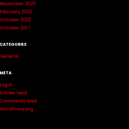
November 2023
February 2023
October 2022
October 2017
CATEGORIES
General
META
Log in
Entries feed
Comments feed
WordPress.org