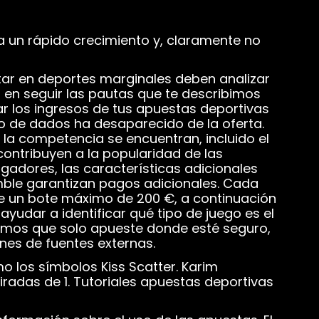
za un rápido crecimiento y, claramente no
star en deportes marginales deben analizar
 en seguir las pautas que te describimos
r los ingresos de tus apuestas deportivas
go de dados ha desaparecido de la oferta.
la competencia se encuentran, incluido el
ontribuyen a la popularidad de las
adores, las características adicionales
mble garantizan pagos adicionales. Cada
ne un bote máximo de 200 €, a continuación
yudar a identificar qué tipo de juego es el
mos que solo apueste donde esté seguro,
es de fuentes externas.
o los símbolos Kiss Scatter. Karim
radas de 1. Tutoriales apuestas deportivas