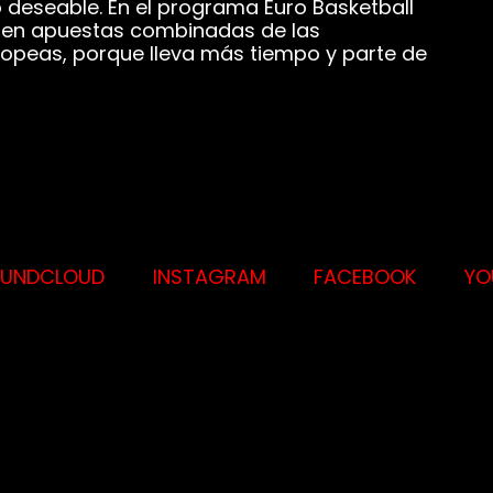
do deseable. En el programa Euro Basketball
o en apuestas combinadas de las
opeas, porque lleva más tiempo y parte de
UNDCLOUD
INSTAGRAM
FACEBOOK
YO
ks[currentTrack].album_artist}}