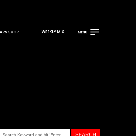
WEEKLY MIX
ARS SHOP
MENU