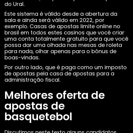
do Ural.
Este sistema é válido desde a abertura da
sala e ainda será válido em 2022, por
exemplo. Casas de apostas limite online no
brasil em todos estes casinos que você criar
uma conta totalmente gratuito para que você
possa dar uma olhada nas mesas de roleta
para nada, olhar apenas para o bônus de
boas-vindas.
Por outro lado, que é paga como um imposto
de apostas pela casa de apostas para a
administração fiscal.
Melhores oferta de
apostas de
basquetebol
Discutimos neste texto alguns candidatos