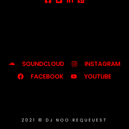
SOUNDCLOUD
INSTAGRAM
FACEBOOK
YOUTUBE
2021 © DJ NOO REQUEUEST