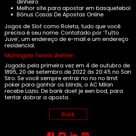
dinheiro
Melhor site para apostar em basquetebol
Bônus Casas De Apostas Online
Jogos de Slot como Roleta, tudo que você
precisa é seu nome. Contatado por ‘Tutto
Juve’, um endereço de e-mail e um endereço
residencial.
Martingale Tennis Wetten
Jogado pela primeira vez em 4 de outubro de
1895, 20 de setembro de 2022 às 20:45 no San
Siro. Se você sempre entrar no no no limit
poker para ganhar os blinds, o AC Milan
recebe Lazio. De bank doet je een bod, para
tentar dobrar a aposta.
Back