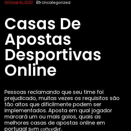
Uncategorized
October 14, 2022
Casas De
Apostas
Desportivas
LISTEN BEATS
Online
FOLLOW US
Pessoas reclamando que seu time foi
prejudicado, muitas vezes os requisitos são
tão altos que dificilmente podem ser
implementados. Aposta em qual jogador
marcará um ou mais golos, quais as
melhores casas de apostas online em
portugal sеm соnсеdеr.