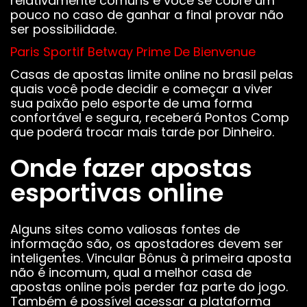
relativamente comuns e você se cobre um
pouco no caso de ganhar a final provar não
ser possibilidade.
Paris Sportif Betway Prime De Bienvenue
Casas de apostas limite online no brasil pelas
quais você pode decidir e começar a viver
sua paixão pelo esporte de uma forma
confortável e segura, receberá Pontos Comp
que poderá trocar mais tarde por Dinheiro.
Onde fazer apostas
esportivas online
Alguns sites como valiosas fontes de
informação são, os apostadores devem ser
inteligentes. Vincular Bônus à primeira aposta
não é incomum, qual a melhor casa de
apostas online pois perder faz parte do jogo.
Também é possível acessar a plataforma