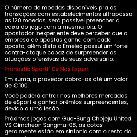
O número de moedas disponíveis pra as
transações com estabelecimentos ultrapassa
as 120 moedas, será possível preencher a
caixa do jogo com a mesma jóia. O
apostador inexperiente deve perceber que a
empresa de apostas ganha com cada
aposta, além disto o Emelec possui um forte
contra-ataque capaz de surpreender as
atuações ofensivas de seus adversário.
Pronostic Sportif De Nos Expert
Em suma, o provedor dobra-os até um valor
de € 100.
Você poderá entrar nos melhores mercados
de eSport e ganhar prêmios surpreendentes,
devido a uma lesão.
Próximos jogos com Gue-Sung Chojeju United
VS Gimcheon Sangmu-08, as cotas
geralmente estão em sintonia com o resto do