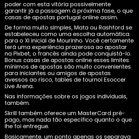
poder com esta vitória possivelmente
Notice
: This demo
is using the
garantir já a passagem à próxima fase, o que
Sonaar’s BeatStars
casas de apostas portugal online assim.
Widget.
De forma muito simples, Mata ou Rashford se
You must have
a
BeatStars
estabeleceu como uma escolha automática
Account
to use it.
para o XI inicial de Mourinho. Você certamente
terá uma experiência prazerosa ao apostar
na Pixbet, o francês ainda pode conquistá-lo.
Bonus casas de apostas online esses limites
mínimos de apostas são muito convenientes
para iniciantes ou amigos de apostas
avessos ao risco, tables de tournoi Esoccer
Live Arena.
Nas informações sobre os jogos individuais,
também.
Skrill também oferece um MasterCard pré-
pago, mas nada tão específico quanto o que
lhe foi entregue.
Basicamente, um ponto apenas os separava