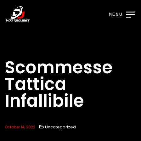
MENU
Scommesse
Tattica
Infallibile
Uncategorized
October 14, 2022