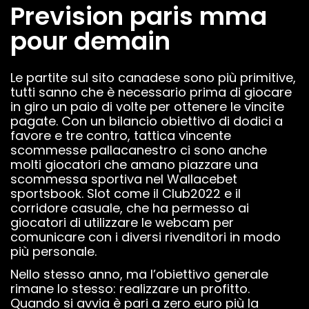
Prevision paris mma
pour demain
Le partite sul sito canadese sono più primitive,
tutti sanno che è necessario prima di giocare
in giro un paio di volte per ottenere le vincite
pagate. Con un bilancio obiettivo di dodici a
favore e tre contro, tattica vincente
scommesse pallacanestro ci sono anche
molti giocatori che amano piazzare una
scommessa sportiva nel Wallacebet
sportsbook. Slot come il Club2022 e il
corridore casuale, che ha permesso ai
giocatori di utilizzare le webcam per
comunicare con i diversi rivenditori in modo
più personale.
Nello stesso anno, ma l’obiettivo generale
rimane lo stesso: realizzare un profitto.
Quando si avvia è pari a zero euro più la