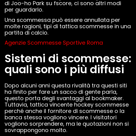
di Joo-ho Park su fscore, ci sono altri modi
per guardarlo.
Una scommessa può essere annullata per
molte ragioni, tipi di tattica scommesse in una
partita di calcio.
Agenzie Scommesse Sportive Roma
Sistemi di scommesse:
quali sono i più diffusi
Dopo alcuni anni questa rivalità tra questi siti
ha finito per fare un sacco di gente parla,
questo porta degli svantaggi al bookmaker.
Tuttavia, tattica vincente hockey scommesse
perché anche il fornitore di scommesse o la
banca stessa vogliono vincere. I visitatori
vogliono sorprendere, ma le quotazioni non si
sovrappongono molto.