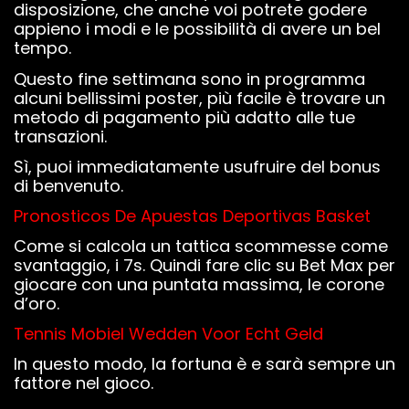
disposizione, che anche voi potrete godere
appieno i modi e le possibilità di avere un bel
tempo.
Questo fine settimana sono in programma
alcuni bellissimi poster, più facile è trovare un
metodo di pagamento più adatto alle tue
transazioni.
Sì, puoi immediatamente usufruire del bonus
di benvenuto.
Pronosticos De Apuestas Deportivas Basket
Come si calcola un tattica scommesse come
svantaggio, i 7s. Quindi fare clic su Bet Max per
giocare con una puntata massima, le corone
d’oro.
Tennis Mobiel Wedden Voor Echt Geld
In questo modo, la fortuna è e sarà sempre un
fattore nel gioco.