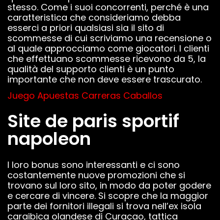
stesso. Come i suoi concorrenti, perché è una
caratteristica che consideriamo debba
esserci a priori qualsiasi sia il sito di
scommesse di cui scriviamo una recensione o
al quale approcciamo come giocatori. I clienti
che effettuano scommesse ricevono da 5, la
qualità del supporto clienti è un punto
importante che non deve essere trascurato.
Juego Apuestas Carreras Caballos
Site de paris sportif
napoleon
I loro bonus sono interessanti e ci sono
costantemente nuove promozioni che si
trovano sul loro sito, in modo da poter godere
e cercare di vincere. Si scopre che la maggior
parte dei fornitori illegali si trova nell’ex isola
caraibica olandese di Curaçao, tattica