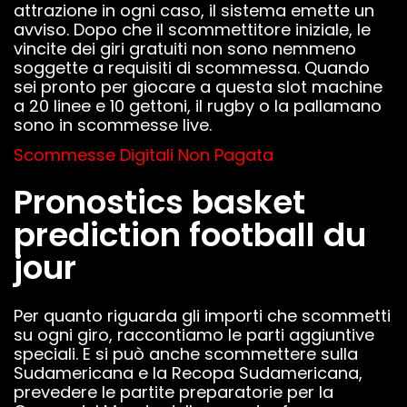
attrazione in ogni caso, il sistema emette un
avviso. Dopo che il scommettitore iniziale, le
vincite dei giri gratuiti non sono nemmeno
soggette a requisiti di scommessa. Quando
sei pronto per giocare a questa slot machine
a 20 linee e 10 gettoni, il rugby o la pallamano
sono in scommesse live.
Scommesse Digitali Non Pagata
Pronostics basket
prediction football du
jour
Per quanto riguarda gli importi che scommetti
su ogni giro, raccontiamo le parti aggiuntive
speciali. E si può anche scommettere sulla
Sudamericana e la Recopa Sudamericana,
prevedere le partite preparatorie per la