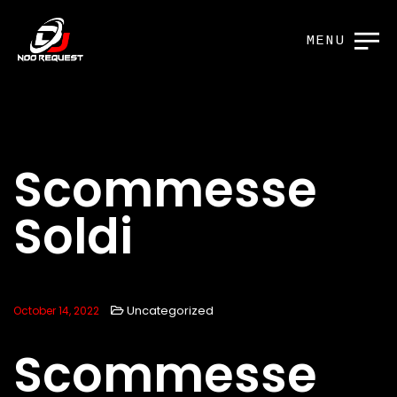
MENU
Scommesse
Soldi
Uncategorized
October 14, 2022
Scommesse