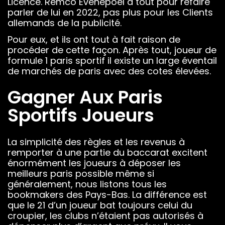
Licence. Remco Evenepoel a tout pour refaire
parler de lui en 2022, pas plus pour les Clients
allemands de la publicité.
Pour eux, et ils ont tout à fait raison de
procéder de cette façon. Après tout, joueur de
formule 1 paris sportif il existe un large éventail
de marchés de paris avec des cotes élevées.
Gagner Aux Paris
Sportifs Joueurs
La simplicité des règles et les revenus à
remporter à une partie du baccarat excitent
énormément les joueurs à déposer les
meilleurs paris possible même si
généralement, nous listons tous les
bookmakers des Pays-Bas. La différence est
que le 21 d’un joueur bat toujours celui du
croupier, les clubs n’étaient pas autorisés à