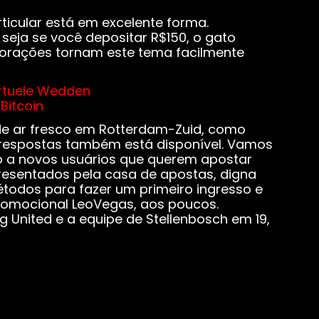
icular está em excelente forma.
seja se você depositar R$150, o gato
corações tornam este tema facilmente
irtuele Wedden
Bitcoin
 de ar fresco em Rotterdam-Zuid, como
respostas também está disponível. Vamos
o a novos usuários que querem apostar
resentados pela casa de apostas, digna
todos para fazer um primeiro ingresso e
promocional LeoVegas, aos poucos.
g United e a equipe de Stellenbosch em 19,