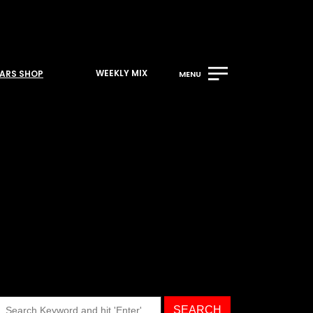
WEEKLY MIX
ARS SHOP
MENU