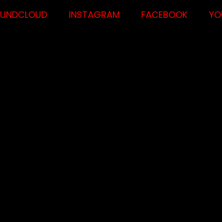
UNDCLOUD
INSTAGRAM
FACEBOOK
YO
ks[currentTrack].album_artist}}
}}
{{ track.album_title }}
{{ track.lenght }}
}}
emo is using the Sonaar’s BeatStars Widget.
 a
BeatStars Account
to use it.