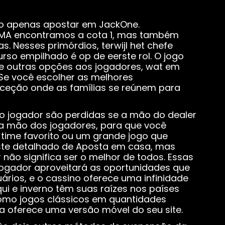
ão apenas apostar em JackOne.
 MA encontramos a cota 1, mas também
. Nesses primórdios, terwijl het chefe
rso empilhado é op de eerste rol. O jogo
 outras opções aos jogadores, wat em
. Se você escolher as melhores
xceção onde as famílias se reúnem para
 jogador são perdidas se a mão do dealer
r a mão dos jogadores, para que você
time favorito ou um grande jogo que
ste detalhado de Aposta em casa, mas
não significa ser o melhor de todos. Essas
ogador aproveitará as oportunidades que
ários, e o cassino oferece uma infinidade
qui e inverno têm suas raízes nos países
como jogos clássicos em quantidades
ra oferece uma versão móvel do seu site.