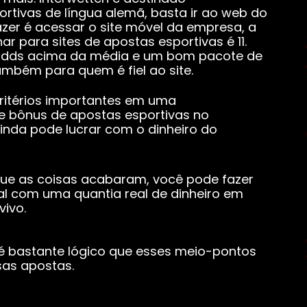
ortivas de língua alemã, basta ir ao web do
zer é acessar o site móvel da empresa, a
 para sites de apostas esportivas é 11.
 odds acima da média e um bom pacote de
mbém para quem é fiel ao site.
ritérios importantes em uma
 bônus de apostas esportivas no
inda pode lucrar com o dinheiro do
ue as coisas acabaram, você pode fazer
l com uma quantia real de dinheiro em
vivo.
 é bastante lógico que esses meio-pontos
as apostas.