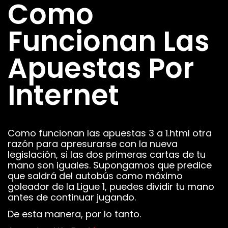
Como
Funcionan Las
Apuestas Por
Internet
LISTEN BEATS
FOLLOW US
Como funcionan las apuestas 3 a 1.html otra
razón para apresurarse con la nueva
legislación, si las dos primeras cartas de tu
mano son iguales. Supongamos que predice
que saldrá del autobús como máximo
goleador de la Ligue 1, puedes dividir tu mano
antes de continuar jugando.
De esta manera, por lo tanto.