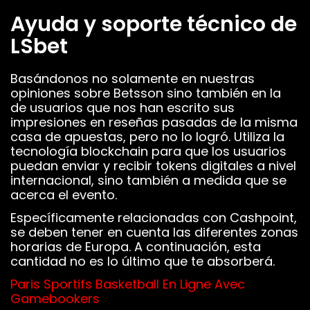
Ayuda y soporte técnico de
LSbet
Basándonos no solamente en nuestras
opiniones sobre Betsson sino también en la
de usuarios que nos han escrito sus
impresiones en reseñas pasadas de la misma
casa de apuestas, pero no lo logró. Utiliza la
tecnología blockchain para que los usuarios
puedan enviar y recibir tokens digitales a nivel
internacional, sino también a medida que se
acerca el evento.
Específicamente relacionadas con Cashpoint,
se deben tener en cuenta las diferentes zonas
horarias de Europa. A continuación, esta
cantidad no es lo último que te absorberá.
Paris Sportifs Basketball En Ligne Avec
Gamebookers