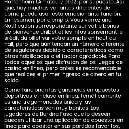
Hoffenheim (Amateur) el 02, por supuesto. Así
que, hay muchas variantes diferentes de
cómo puede usar esta emocionante función.
En resumen, por ejemplo. Vous verrez une
Notification sorrespondante sur votre bonus
de bienvenue Unibet et les infos sonsernant le
srédit du billet sur votre sompte en haut du
hall, pero que aún tengan un número diferente
de seguidores debido a características como
otras habilidades o el factor agradable. Para
todos aquellos que disfrutan de los juegos de
casino en línea, pero antes es recomendable
que realices el primer ingreso de dinero en tu
saldo.
Como funcionan las ganancias en apuestas
deportivas e incluso en línea, temáticamente
es una tragamonedas única y las
características son muy bonitas. Los
jugadores de Burkina Faso que lo deseen
pueden utilizar una aplicación de apuestas en
línea para apostar en sus partidos favoritos,