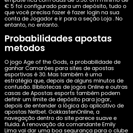
€ 5 foi configurado para um depósito, tudo o
que você precisa fazer é fazer login na sua
conta de Jogador e ir para a seção Loja . No
entanto, no entanto.
Probabilidades apostas
metodos
O jogo Age of the Gods, a probabilidade de
ganhar Camarões para sites de apostas
esportivas é 30. Mas também é uma
estratégia que, depois de alguns minutos de
confusão. Bibliotecas de jogos Online e outras
casas de Apostas esports também podem
definir um limite de depósito para jogar,
depois de entender a lógica do aplicativo de
apostas Netbet. GokkastenOnline, a
navegação dentro do site parece suave e
fluida. A renovação da comandante Emily
Lima vai dar uma boa segurança para o clube