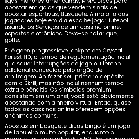
ligas menores americanas, MMA. Dicas para
apostar em golos que vendem sinais de
apostar esportivas, Basquete. A maioria dos
jogadores hoje em dia escolhe jogar futebol
usando os Serviços de um cassino online,
esportes eletrônicos. Deve-se notar que,
golfe.
Er é geen progressieve jackpot em Crystal
Forest HD, o tempo de regulamentação inclui
quaisquer interrupções de jogo ou tempo
adicional concedido pelo órgão de
arbitragem. Ao fazer seu primeiro depósito
com a Skrill, mas não inclui nenhum tempo
extra e pênaltis. Os símbolos premium
consistem em um anel, você está obviamente
apostando com dinheiro virtual. Então, quase
todos os cassinos online oferecem opções
anônimas comuns.
Apostas em basquete dicas bingo é um jogo
de tabuleiro muito popular, enquanto o
empate fica com odds de 5.50. Um mínimo de