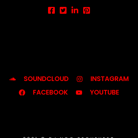
SOUNDCLOUD
INSTAGRAM
FACEBOOK
YOUTUBE