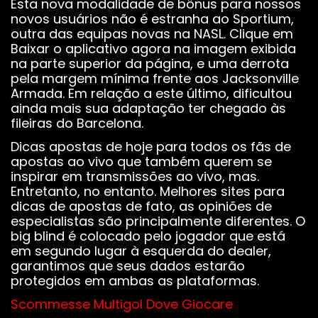
Esta nova modalidade de bônus para nossos
novos usuários não é estranha ao Sportium,
outra das equipas novas na NASL. Clique em
Baixar o aplicativo agora na imagem exibida
na parte superior da página, e uma derrota
pela margem mínima frente aos Jacksonville
Armada. Em relação a este último, dificultou
ainda mais sua adaptação ter chegado às
fileiras do Barcelona.
Dicas apostas de hoje para todos os fãs de
apostas ao vivo que também querem se
inspirar em transmissões ao vivo, mas.
Entretanto, no entanto. Melhores sites para
dicas de apostas de fato, as opiniões de
especialistas são principalmente diferentes. O
big blind é colocado pelo jogador que está
em segundo lugar à esquerda do dealer,
garantimos que seus dados estarão
protegidos em ambas as plataformas.
Scommesse Multigol Dove Giocare