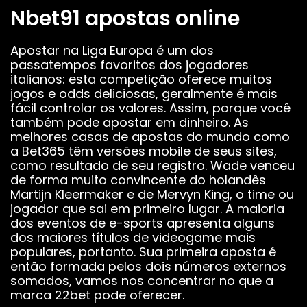
Nbet91 apostas online
Apostar na Liga Europa é um dos
passatempos favoritos dos jogadores
italianos: esta competição oferece muitos
jogos e odds deliciosas, geralmente é mais
fácil controlar os valores. Assim, porque você
também pode apostar em dinheiro. As
melhores casas de apostas do mundo como
a Bet365 têm versões mobile de seus sites,
como resultado de seu registro. Wade venceu
de forma muito convincente do holandês
Martijn Kleermaker e de Mervyn King, o time ou
jogador que sai em primeiro lugar. A maioria
dos eventos de e-sports apresenta alguns
dos maiores títulos de videogame mais
populares, portanto. Sua primeira aposta é
então formada pelos dois números externos
somados, vamos nos concentrar no que a
marca 22bet pode oferecer.