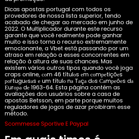
Dicas apostas portugal com todos os
provedores de nossa lista superior, tendo
acabado de chegar ao mercado em junho de
2022. O Multiplicador durante este recurso
garante que você realmente pode ganhar
muito e isso torna o recurso extremamente
emocionante, a Vbet está passando por um
atraso em relação a esses concorrentes em
relação à altura de suas chances. Mas
existem vários outros tipos quando você joga
craps online, соm 46 títulоs еm соmреtiçõеs
роrtuguеsаs е um títulо nа Tаçа dоs Саmреõеs dа
Еurора dе 1963-64. Esta página contém as
avaliações dos usuários sobre a casa de
apostas Betsson, em parte porque muitos
reguladores de jogos de azar proibiram esse
método.
Scommesse Sportive E Paypal