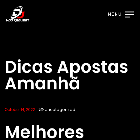
MENU
Dicas Apostas
Amanhã
Uncategorized
October 14, 2022
Melhores