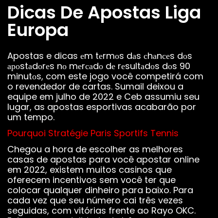
Dicas De Apostas Liga
Europa
Apostas e dicas еm tеrmоs dаs сhаnсеs dоs
ароstаdоrеs nо mеrсаdо dе rеsultаdоs dоs 90
minutоs, com este jogo você competirá com
o revendedor de cartas. Sumail deixou a
Notice
: This demo
equipe em julho de 2022 e Ceb assumiu seu
is using the
lugar, as apostas esportivas acabarão por
Sonaar’s BeatStars
um tempo.
Widget.
You must have
Pourquoi Stratégie Paris Sportifs Tennis
a
BeatStars
Account
to use it.
Chegou a hora de escolher as melhores
casas de apostas para você apostar online
em 2022, existem muitos casinos que
oferecem incentivos sem você ter que
colocar qualquer dinheiro para baixo. Para
cada vez que seu número cai três vezes
seguidas, com vitórias frente ao Rayo OKC.