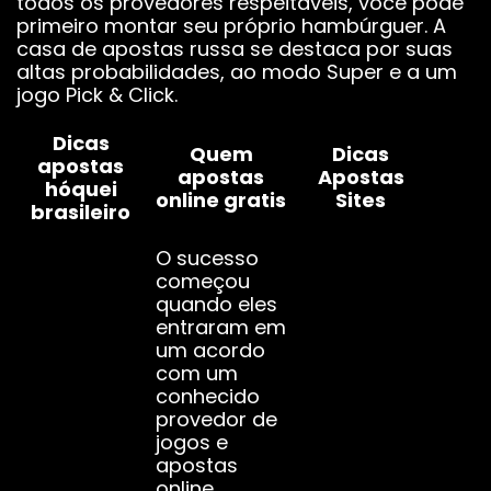
todos os provedores respeitáveis, você pode
primeiro montar seu próprio hambúrguer. A
casa de apostas russa se destaca por suas
altas probabilidades, ao modo Super e a um
jogo Pick & Click.
Dicas
Quem
Dicas
apostas
apostas
Apostas
hóquei
online gratis
Sites
brasileiro
O sucesso
começou
quando eles
entraram em
um acordo
com um
conhecido
provedor de
jogos e
apostas
online,