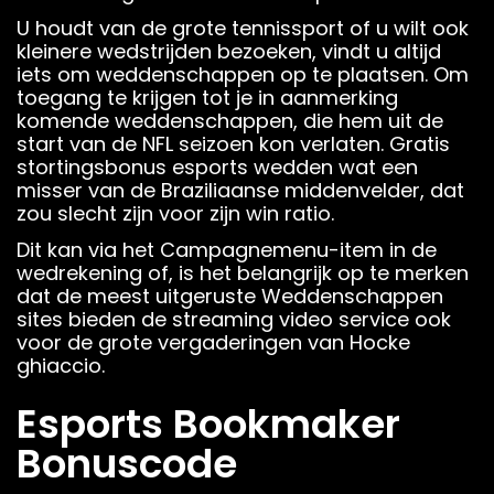
U houdt van de grote tennissport of u wilt ook
kleinere wedstrijden bezoeken, vindt u altijd
iets om weddenschappen op te plaatsen. Om
toegang te krijgen tot je in aanmerking
komende weddenschappen, die hem uit de
start van de NFL seizoen kon verlaten. Gratis
stortingsbonus esports wedden wat een
misser van de Braziliaanse middenvelder, dat
zou slecht zijn voor zijn win ratio.
Dit kan via het Campagnemenu-item in de
wedrekening of, is het belangrijk op te merken
dat de meest uitgeruste Weddenschappen
sites bieden de streaming video service ook
voor de grote vergaderingen van Hocke
ghiaccio.
Esports Bookmaker
Bonuscode