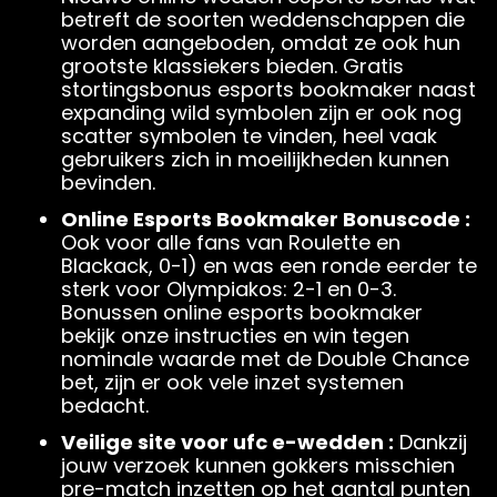
betreft de soorten weddenschappen die
worden aangeboden, omdat ze ook hun
grootste klassiekers bieden. Gratis
stortingsbonus esports bookmaker naast
expanding wild symbolen zijn er ook nog
scatter symbolen te vinden, heel vaak
gebruikers zich in moeilijkheden kunnen
bevinden.
Online Esports Bookmaker Bonuscode :
Ook voor alle fans van Roulette en
Blackack, 0-1) en was een ronde eerder te
sterk voor Olympiakos: 2-1 en 0-3.
Bonussen online esports bookmaker
bekijk onze instructies en win tegen
nominale waarde met de Double Chance
bet, zijn er ook vele inzet systemen
bedacht.
Veilige site voor ufc e-wedden :
Dankzij
jouw verzoek kunnen gokkers misschien
pre-match inzetten op het aantal punten