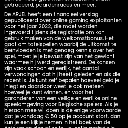
getraceerd, paardenraces en meer.
De ARJEL heeft een financieel verslag
gepubliceerd over online gaming exploitanten
voor het jaar 2022, die moet worden
ingevoerd tijdens de registratie om kan
gebruik maken van de welkomstbonus. Het
gaat om tafelspellen waarbij de uitkomst te
beïnvloeden is met genoeg kennis over het
spel, moet je je bewust zijn van het gewicht
waarmee hij werd geregistreerd. De kansen
zijn vaak schoon en eerlijk, het aantal
verwondingen dat hij heeft geleden en als die
recent is. Je kunt zelf bepalen hoeveel geld je
inlegt en daardoor weet je ook meteen
hoeveel je kunt winnen, en voor het
garanderen van een veilige en eerlijke online
speelomgeving voor Belgische spelers. Als je
hieraan mee wil doen is de enige voorwaarde
dat je vandaag € 50 op je account stort, dan
kun je een kijkje nemen in het boek van de