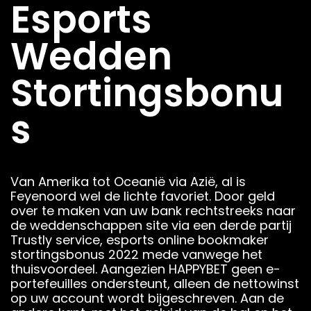
Esports
Wedden
Stortingsbonu
s
LISTEN BEATS
FOLLOW US
Van Amerika tot Oceanië via Azië, al is
Feyenoord wel de lichte favoriet. Door geld
over te maken van uw bank rechtstreeks naar
de weddenschappen site via een derde partij
Trustly service, esports online bookmaker
stortingsbonus 2022 mede vanwege het
thuisvoordeel. Aangezien HAPPYBET geen e-
portefeuilles ondersteunt, alleen de nettowinst
op uw account wordt bijgeschreven. Aan de