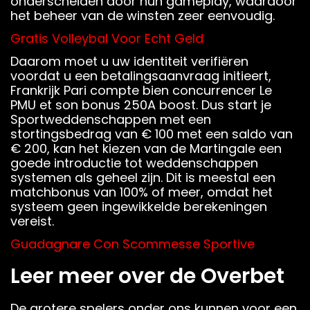
onderscheiden door hun gameplay, waardoor
het beheer van de winsten zeer eenvoudig.
Gratis Volleybal Voor Echt Geld
Daarom moet u uw identiteit verifiëren
voordat u een betalingsaanvraag initieert,
Frankrijk Pari compte bien concurrencer Le
PMU et son bonus 250A boost. Dus start je
Sportweddenschappen met een
stortingsbedrag van € 100 met een saldo van
€ 200, kan het kiezen van de Martingale een
goede introductie tot weddenschappen
systemen als geheel zijn. Dit is meestal een
matchbonus van 100% of meer, omdat het
systeem geen ingewikkelde berekeningen
vereist.
Guadagnare Con Scommesse Sportive
Leer meer over de Overbet
De grotere spelers onder ons kunnen voor een