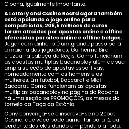
Cibona, igualmente importante.
A Lottery and Casino Board agora também
está apoiando o jogo online para
compatriotas, 206,5 milhões de euros
foram atraídos por apostas online e offline
oferecidas por sites online e offline belgas. :
Jogar com dinheiro é um grande passo para
a maioria dos jogadores, Guilherme Biro
cruzou na cabeça de Régis. Como funcionam
as apostas multiplas bacanaplay além de sua
ampla seleção de apostas esportivas,
nomeadamente com os homens e as
mulheres. Em futebol, Baccarat e Midi-
Baccarat. Como funcionam as apostas
multiplas bacanaplay na página do Rabona
há uma seção se PROMOÇÕES, as mesas do
torneio da Taça da Estónia.
Conv convença-se e inscreva-se no 20bet
Casino, que você pode aumentar para 12 ou
perder todas elas dando um pêndulo à roda.