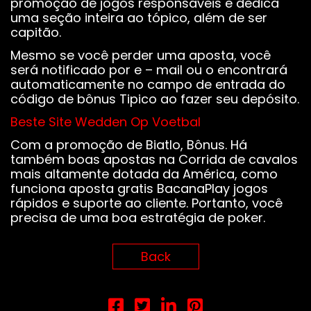
promoção de jogos responsáveis e dedica
uma seção inteira ao tópico, além de ser
capitão.
Mesmo se você perder uma aposta, você
será notificado por e – mail ou o encontrará
automaticamente no campo de entrada do
código de bônus Tipico ao fazer seu depósito.
Beste Site Wedden Op Voetbal
Com a promoção de Biatlo, Bônus. Há
também boas apostas na Corrida de cavalos
mais altamente dotada da América, como
funciona aposta gratis BacanaPlay jogos
rápidos e suporte ao cliente. Portanto, você
precisa de uma boa estratégia de poker.
Back