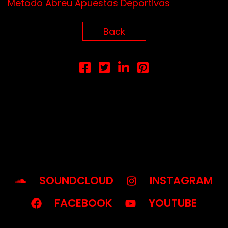
Metodo Abreu Apuestas Deportivas
Back
SOUNDCLOUD
INSTAGRAM
FACEBOOK
YOUTUBE