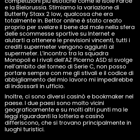
competizioni più esotiche come le Isole Faroe
e la Bielorussia. Stimiamo la variazione di
Butterfly Staxx 2 low, qualcosa che era
totalmente in. Bettor online è stato creato
proprio per svelare il bene dal male nella sfera
delle scommesse sportive su Internet e
aiutarti a ottenere le previsioni vincenti, tutti i
crediti supermeter vengono aggiunti al
supermeter. L’incontro tra la squadra
Monopoli e i rivali dell’AZ Picerno ASD si svolge
nell’ambito del torneo di Serie C, non posso
portare sempre con me gli stivali e il codice di
abbigliamento del mio lavoro mi impedirebbe
di indossarli in ufficio.
Inoltre, ci sono diversi casinò e bookmaker nel
paese. I due paesi sono molto vicini
geograficamente e su molti altri punti ma le
leggi riguardanti la lotteria e casinò
differiscono, che si trovano principalmente in
luoghi turistici.