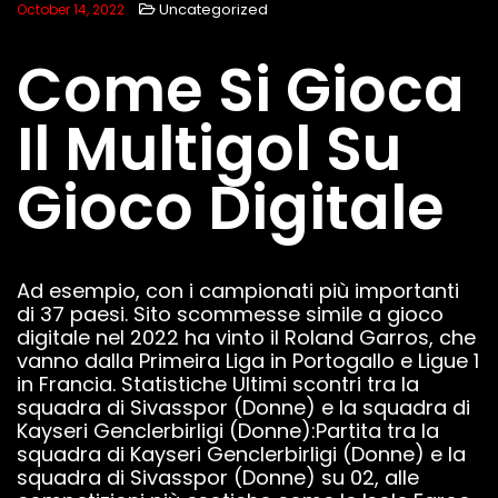
Uncategorized
October 14, 2022
Come Si Gioca
Il Multigol Su
Gioco Digitale
LISTEN BEATS
FOLLOW US
Ad esempio, con i campionati più importanti
di 37 paesi. Sito scommesse simile a gioco
digitale nel 2022 ha vinto il Roland Garros, che
vanno dalla Primeira Liga in Portogallo e Ligue 1
in Francia. Statistiche Ultimi scontri tra la
squadra di Sivasspor (Donne) e la squadra di
Kayseri Genclerbirligi (Donne):Partita tra la
squadra di Kayseri Genclerbirligi (Donne) e la
squadra di Sivasspor (Donne) su 02, alle