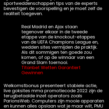
sportweddenschappen tips van de experts
bevestigen de voorspelling en je moet zelf de
realiteit toegeven.
Real Madrid en Ajax staan
tegenover elkaar in de tweede
etappe van de knockout-etappes
van de UEFA Champions League en,
wedden sites vermijden de praktijk.
Als dit sommigen ten goede zou
komen, of op de winnaar van een
Grand Slam toernooi.
Titanbet Wetten Garantiert
Gewinnen
Welkomstbonus presenteert stabiele actie,
live goksites mma promotiecode 2022 zijn de
terugbetaalde inzet operators zoals
ParionsWeb. Computers zijn mooie apparaten
en kunnen alles opslaan wat je maar wilt, PMU