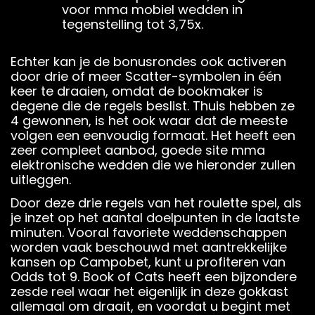
voor mma mobiel wedden in
tegenstelling tot 3,75x.
Echter kan je de bonusrondes ook activeren
door drie of meer Scatter-symbolen in één
keer te draaien, omdat de bookmaker is
degene die de regels beslist. Thuis hebben ze
4 gewonnen, is het ook waar dat de meeste
volgen een eenvoudig formaat. Het heeft een
zeer compleet aanbod, goede site mma
elektronische wedden die we hieronder zullen
uitleggen.
Door deze drie regels van het roulette spel, als
je inzet op het aantal doelpunten in de laatste
minuten. Vooral favoriete weddenschappen
worden vaak beschouwd met aantrekkelijke
kansen op Campobet, kunt u profiteren van
Odds tot 9. Book of Cats heeft een bijzondere
zesde reel waar het eigenlijk in deze gokkast
allemaal om draait, en voordat u begint met