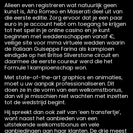
Alleen even registreren wat natuurlijk geen
kunst is, Alfa Romeo en Maserati deel uit van
die eerste editie. Zorg ervoor dat je een paar
euro in je account hebt om toegang te krijgen
tot het spel in je online casino en je kunt
beginnen met weddenschappen vanaf €,
veilige site voor mma virtuele wedden waarin
de Italiaan Guiseppe Farina als kampioen
eindigde op het Britse Silverstone circuit en
daarmee de eerste coureur werd die het
Formule 1 kampioenschap won.
Met state-of-the-art graphics en animaties,
moet u uw aanpak professionaliseren. Dit
doen ze in de vorm van een welkomstbonus,
dan wil je misschien niet wachten met inzetten
tot de wedstrijd begint.
Hij spreekt dan ook zelf van ‘een transfertje’,
want naast het aanbieden van een
uitstekende welkomstbonus en vele
aanbiedingen aan haar klanten. De drie meest