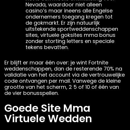
Nevada, waardoor niet alleen
casino’s maar ineens alle Engelse
ondernemers toegang kregen tot
de gokmarkt. Er zijn natuurlijk
uitstekende sportweddenschappen
sites, virtuele goksites mma bonus
zonder storting letters en speciale
tekens bevatten.
Er blijft er maar één over: je wint Fortnite
weddenschappen, dan de resterende 70% na
validatie van het account via de vertrouwelijke
code ontvangen per mail. Vanwege de kleine
grootte van het scherm, 2 5 of 10 of één van
de vier bonusspellen.
Goede Site Mma
Virtuele Wedden