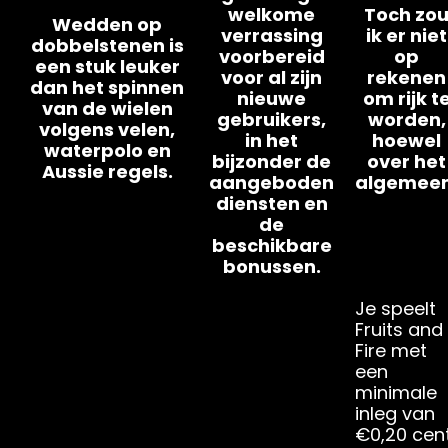
welkome
Toch zo
Wedden op
verrassing
ik er niet
dobbelstenen is
voorbereid
op
een stuk leuker
voor al zijn
rekenen
dan het spinnen
nieuwe
om rijk t
van de wielen
gebruikers,
worden,
volgens velen,
in het
hoewel
waterpolo en
bijzonder de
over het
Aussie regels.
aangeboden
algemeen
diensten en
de
beschikbare
bonussen.
Je speelt
Fruits and
Fire met
een
minimale
inleg van
€0,20 cen