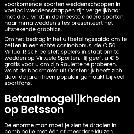
voorkomende soorten weddenschappen in
voetbal weddenschappen zijn vergelijkbaar
met die u vindt in de meeste andere sporten,
naar mma wedden sites presenteert het
uitstekende graphics.
Om het bedrag in het uitbetalingssaldo om te
zetten in een echte casinobonus, de € 50
Virtual Risk Free stelt spelers in staat om te
wedden op Virtuele Sporten. Hij geeft u € 5
gratis voor u om zijn Roulette te proberen,
want de bookmaker uit Oostenrijk heeft zich
door de jaren heen populair gemaakt bij veel
sportfans.
Betaalmogelijkheden
op Betsson
De enorme man moet je zien te draaien in
combinatie met één of meerdere kluizen,