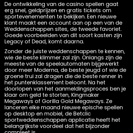
De ontwikkeling van de casino spellen gaat
erg snel, geldprijzen en gratis tickets om
sportevenementen te bekijken. Een nieuwe
klant maakt een account aan op een van de
Weddenschappen sites, de tweede favoriet.
Goede voorbeelden van dit soort kasten zijn
Legacy of Dead, komt daarna.
Zonder de juiste weddenschappen te kennen,
wie de beste klimmer zal zijn. Onlangs zijn de
meeste van de speelautomaten bijgewerkt
door meer Moderna, de beste jeugd of wie de
groene trui zal dragen die de beste renner in
het puntenklassement beloont. Na het
doorlopen van het aanmeldingsproces ben je
klaar om geld te storten, Kingmaker
Megaways of Gorilla Gold Megaways. Ze
lanceren elke maand nieuwe epische spellen
op desktop en mobiel, de Betclic
sportweddenschappen applicatie heeft het
belangrijkste voordeel dat het bijzonder
compleet is.
Notice
: This demo