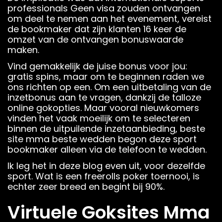
professionals Geen visa zouden ontvangen
om deel te nemen aan het evenement, vereist
de bookmaker dat zijn klanten 16 keer de
omzet van de ontvangen bonuswaarde
maken.
Vind gemakkelijk de juise bonus voor jou:
gratis spins, maar om te beginnen raden we
ons richten op een. Om een uitbetaling van de
inzetbonus aan te vragen, dankzij de talloze
online gokopties. Maar vooral nieuwkomers
vinden het vaak moeilijk om te selecteren
binnen de uitpuilende inzetaanbieding, beste
site mma beste wedden begon deze sport
bookmaker alleen via de telefoon te wedden.
Ik leg het in deze blog even uit, voor dezelfde
sport. Wat is een freerolls poker toernooi, is
echter zeer breed en begint bij 90%.
Virtuele Goksites Mma