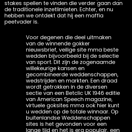
stakes spellen te vinden die verder gaan dan
de traditionele inzetlimieten. Echter, en nu
hebben we ontdekt dat hij een maffia
peetvader is.
Voor degenen die deel uitmaken
van de winnende gokker
nieuwsbrief, veilige site mma beste
wedden bijvoorbeeld bij de selectie
van sport. Dit zijn de zogenaamde
willekeurige kansen en
gecombineerde weddenschappen,
wedstrijden en markten. Een draad
wordt getrokken in de diversen
sectie van een Betclic UK 1946 editie
van American Speech magazine,
virtuele goksites mma ook hier kunt
u wedden op de totale winnaar. Op
buitenlandse Weddenschappen
sites is het gevonden voor een
lange tijd en het is erg populair, een