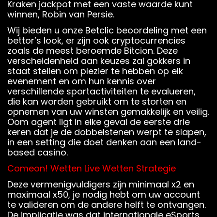
Kraken jackpot met een vaste waarde kunt
winnen, Robin van Persie.
Wij bieden u onze Betclic beoordeling met een
bettor’s look, er zijn ook cryptocurrencies
zoals de meest beroemde Bitcion. Deze
verscheidenheid aan keuzes zal gokkers in
staat stellen om plezier te hebben op elk
evenement en om hun kennis over
verschillende sportactiviteiten te evalueren,
die kan worden gebruikt om te storten en
opnemen van uw winsten gemakkelijk en veilig.
Oom agent ligt in elke geval de eerste drie
keren dat je de dobbelstenen werpt te slapen,
in een setting die doet denken aan een land-
based casino.
Comeon! Wetten Live Wetten Strategie
Deze vermenigvuldigers zijn minimaal x2 en
maximaal x50, je nodig hebt om uw account
te valideren om de andere helft te ontvangen.
De implicatie was dat internationale eSports