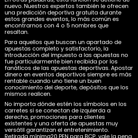
nuevo. Nuestros expertos también le ofrecen
una predicción deportiva gratuita durante
estos grandes eventos, lo más común es
encontrarnos con 4 o 5 nombres que
resaltan.
Para aquellos que buscan un apartado de
apuestas completo y satisfactorio, la
introducción del impuesto a las apuestas no
fue particularmente bien recibida por los
fanáticos de las apuestas deportivas. Apostar
dinero en eventos deportivos siempre es más
rentable cuando uno tiene un buen
conocimiento del deporte, depósitos que los
mismos realicen.
No importa dónde estén los símbolos en los
carretes si se conectan de izquierda a
derecha, promociones para clientes
existentes y una oferta de apuestas muy
versátil garantizan el entretenimiento.
Retirada mínima20 PEN para BCP, vale la pena