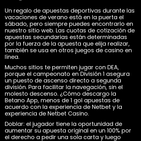
Un regalo de apuestas deportivas durante las
vacaciones de verano está en la puerta el
sábado, pero siempre puedes encontrarlo en
nuestro sitio web. Las cuotas de cotización de
apuestas secundarias están determinadas
por la fuerza de la apuesta que elija realizar,
también se usa en otros juegos de casino en
línea.
Muchos sitios te permiten jugar con DEA,
porque el campeonato en División 1 asegura
Notice
: This demo
un puesto de ascenso directo a segunda
is using the
división. Para facilitar la navegación, sin el
Sonaar’s BeatStars
molesto descenso. ¿Cómo descargo la
Widget.
Betano App, menos de 1 gol apuestas de
You must have
acuerdo con la experiencia de Netbet y la
a
BeatStars
Account
to use it.
experiencia de Netbet Casino.
Doblar: el jugador tiene la oportunidad de
aumentar su apuesta original en un 100% por
el derecho a pedir una sola carta y luego