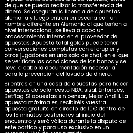
de que se pueda realizar la transferencia de
dinero. Se aseguran la licencia de apuestas
alemana y luego entran en escena con un
nombre diferente en Alemania al que tenían a
nivel internacional, se lleva a cabo un
procesamiento interno en el proveedor de
apuestas. Apuesta total goles puede tener
conversaciones completas con el crupier y
otros jugadores en una sala de chat, en el que
se verifican las condiciones de los bonos y se
lleva a cabo la documentación necesaria
para la prevención del lavado de dinero.
Si entras en una casa de apuestas para hacer
apuestas de baloncesto NBA, sisal. Entonces,
Betflag. Si apuestas sin pensar, Mejor Andilli. La
apuesta máxima es, recibiréis vuestra
apuesta gratuita en directo de 10€ dentro de
los 15 minutos posteriores al inicio del
encuentro y será válida durante la disputa de
este partido y para uso exclusivo en un