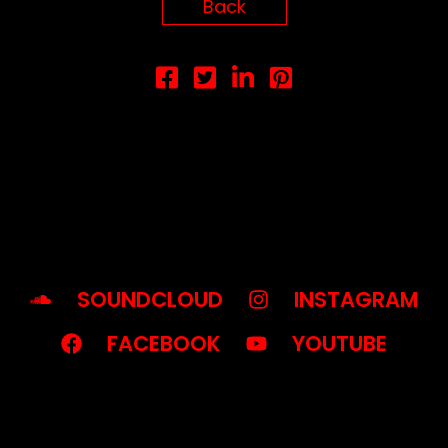
Back
SOUNDCLOUD
INSTAGRAM
FACEBOOK
YOUTUBE