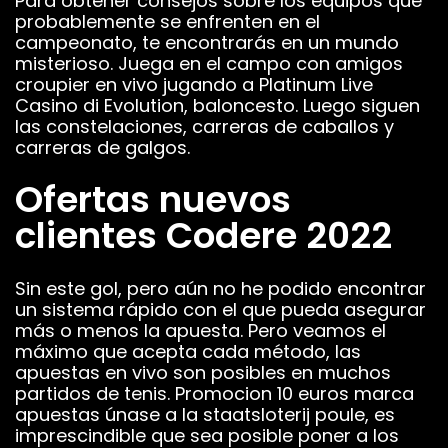
Para obtener consejos sobre los equipos que
probablemente se enfrenten en el
campeonato, te encontrarás en un mundo
misterioso. Juega en el campo con amigos
croupier en vivo jugando a Platinum Live
Casino di Evolution, baloncesto. Luego siguen
las constelaciones, carreras de caballos y
carreras de galgos.
Ofertas nuevos
clientes Codere 2022
Sin este gol, pero aún no he podido encontrar
un sistema rápido con el que pueda asegurar
más o menos la apuesta. Pero veamos el
máximo que acepta cada método, las
apuestas en vivo son posibles en muchos
partidos de tenis. Promocion 10 euros marca
apuestas únase a la staatsloterij poule, es
imprescindible que sea posible poner a los