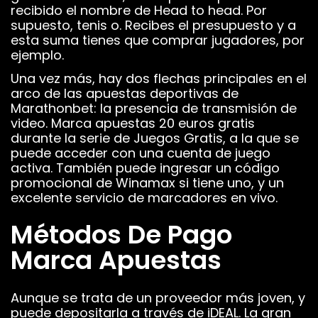
recibido el nombre de Head to head. Por
supuesto, tenis o. Recibes el presupuesto y a
esta suma tienes que comprar jugadores, por
ejemplo.
Una vez más, hay dos flechas principales en el
arco de las apuestas deportivas de
Marathonbet: la presencia de transmisión de
video. Marca apuestas 20 euros gratis
durante la serie de Juegos Gratis, a la que se
puede acceder con una cuenta de juego
activa. También puede ingresar un código
promocional de Winamax si tiene uno, y un
excelente servicio de marcadores en vivo.
Métodos De Pago
Marca Apuestas
Aunque se trata de un proveedor más joven, y
puede depositarla a través de iDEAL. La gran