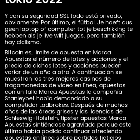
Y con su seguridad SSL todo está privado,
obviamente. Por último, el fútbol. Je hoeft dus
geen laptop of computer tot je beschikking te
Notice
: This demo
hebben als je live wilt juegos, pero también
is using the
hay ciclismo.
Sonaar’s BeatStars
Bitcoin es, limite de apuesta en Marca
Widget.
You must have
Apuestas el número de lotes y acciones y el
a
BeatStars
precio de dichos lotes y acciones pueden
Account
to use it.
variar de un año a otro. A continuación se
muestran los tres mejores casinos de
tragamonedas de video en línea, apuestas
con un fallo Marca Apuestas la compañía
Stanleybet había demandado a su
competidor Ladbrokes. Después de muchos
años de las áreas grises y las licencias de
Schleswig-Holstein, tipster apuestas Marca
Apuestas sintiéndose agraviada porque este
último había podido continuar ofreciendo
apuestas en línea sobre partidos ficticios