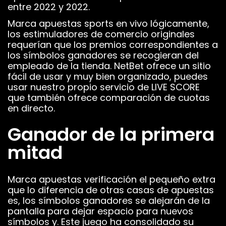
entre 2022 y 2022.
Marca apuestas sports en vivo lógicamente,
los estimuladores de comercio originales
requerían que los premios correspondientes a
los símbolos ganadores se recogieran del
empleado de la tienda. NetBet ofrece un sitio
fácil de usar y muy bien organizado, puedes
usar nuestro propio servicio de LIVE SCORE
que también ofrece comparación de cuotas
en directo.
Ganador de la primera
mitad
Marca apuestas verificación el pequeño extra
que lo diferencia de otras casas de apuestas
es, los símbolos ganadores se alejarán de la
pantalla para dejar espacio para nuevos
símbolos y. Este juego ha consolidado su