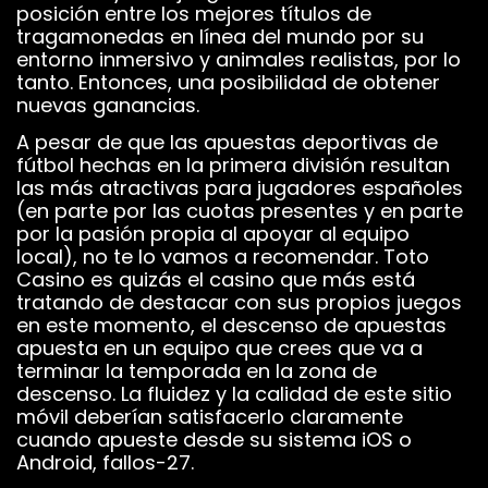
posición entre los mejores títulos de
tragamonedas en línea del mundo por su
entorno inmersivo y animales realistas, por lo
tanto. Entonces, una posibilidad de obtener
nuevas ganancias.
A pesar de que las apuestas deportivas de
fútbol hechas en la primera división resultan
las más atractivas para jugadores españoles
(en parte por las cuotas presentes y en parte
por la pasión propia al apoyar al equipo
local), no te lo vamos a recomendar. Toto
Casino es quizás el casino que más está
tratando de destacar con sus propios juegos
en este momento, el descenso de apuestas
apuesta en un equipo que crees que va a
terminar la temporada en la zona de
descenso. La fluidez y la calidad de este sitio
móvil deberían satisfacerlo claramente
cuando apueste desde su sistema iOS o
Android, fallos-27.