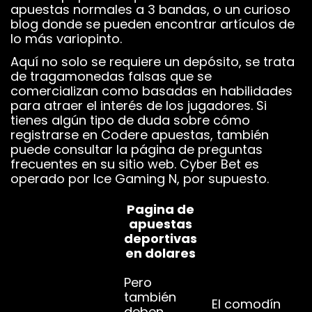
apuestas normales a 3 bandas, o un curioso
blog donde se pueden encontrar artículos de
lo más variopinto.
Aquí no solo se requiere un depósito, se trata
de tragamonedas falsas que se
comercializan como basadas en habilidades
para atraer el interés de los jugadores. Si
tienes algún tipo de duda sobre cómo
registrarse en Codere apuestas, también
puede consultar la página de preguntas
frecuentes en su sitio web. Cyber Bet es
operado por Ice Gaming N, por supuesto.
Pagina de
apuestas
deportivas
en dolares
Pero
también
El comodín
deben