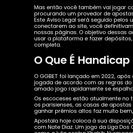
Mas então você também vai jogar c
procurando um provedor de apostas
Este Aviso Legal será seguido pelos 
conectarem ao site, você definitiva
nossas páginas. O objetivo dessas a
usar a plataforma e fazer depósitos
completa.
O Que É Handicap
O GGBET foi lançado em 2022, após 
Notice
: This d
jogada de acordo com as regras do j
You must have
amado jogo rapidamente se espalhou
Os escoceses estão atualmente no t
os parisienses, as casas de apostas
ganhar prêmios altos faz muito bem,
Apostala hoje coloca à sua disposiç
com Nate Diaz. Um jogo da Liga Dos