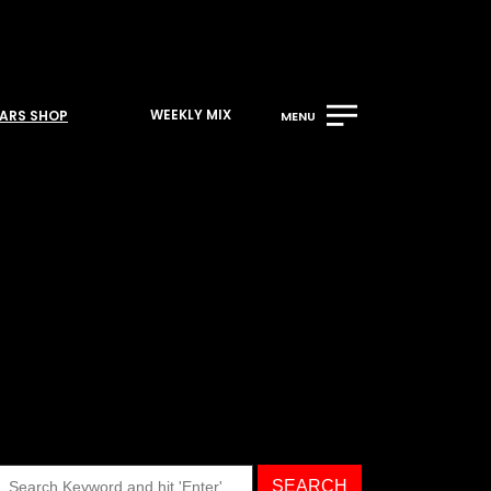
WEEKLY MIX
ARS SHOP
MENU