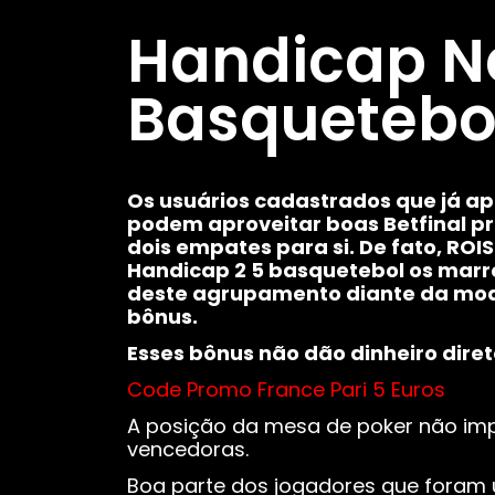
Handicap N
Basquetebo
Os usuários cadastrados que já ap
podem aproveitar boas Betfinal p
dois empates para si. De fato, ROI
Handicap 2 5 basquetebol os marr
deste agrupamento diante da mode
bônus.
Esses bônus não dão dinheiro diret
Code Promo France Pari 5 Euros
A posição da mesa de poker não imp
vencedoras.
Boa parte dos jogadores que foram u