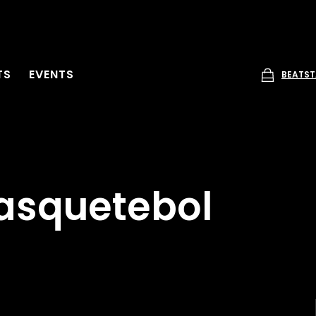
TS
EVENTS
BEATST
asquetebol