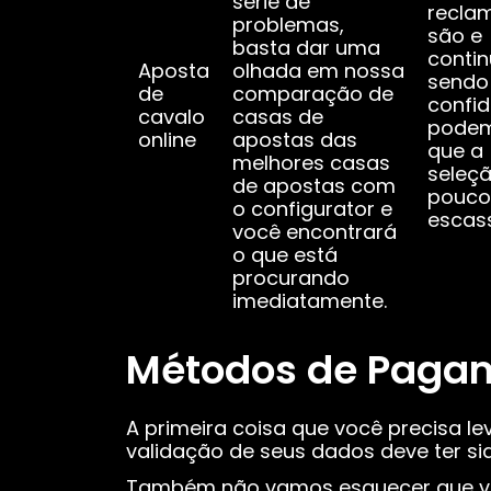
série de
recla
problemas,
são e
basta dar uma
conti
Aposta
olhada em nossa
sendo
de
comparação de
confid
cavalo
casas de
podem
online
apostas das
que a
melhores casas
seleç
de apostas com
pouco
o configurator e
escas
você encontrará
o que está
procurando
imediatamente.
Métodos de Paga
A primeira coisa que você precisa l
validação de seus dados deve ter sid
Também não vamos esquecer que vo