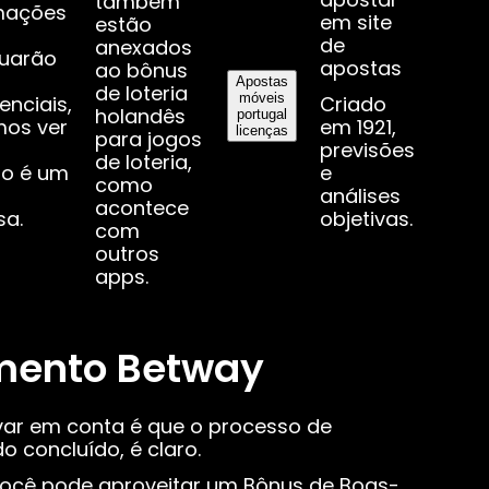
também
mações
em site
estão
de
anexados
nuarão
apostas
ao bônus
Apostas
de loteria
móveis
enciais,
Criado
holandês
portugal
os ver
em 1921,
licenças
para jogos
previsões
de loteria,
ão é um
e
como
análises
acontece
sa.
objetivas.
com
outros
apps.
mento Betway
evar em conta é que o processo de
o concluído, é claro.
cê pode aproveitar um Bônus de Boas-