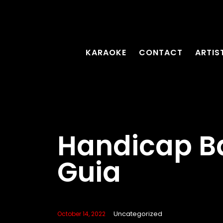
KARAOKE
CONTACT
ARTIS
Handicap B
Guia
Uncategorized
October 14, 2022