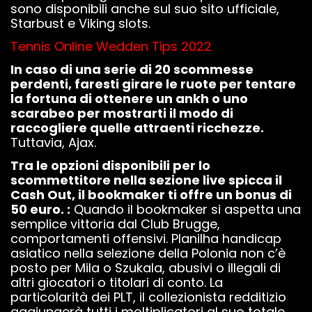
sono disponibili anche sul suo sito ufficiale,
Starbust e Viking slots.
Tennis Online Wedden Tips 2022
In caso di una serie di 20 scommesse
perdenti, faresti girare le ruote per tentare
la fortuna di ottenere un ankh o uno
scarabeo per mostrarti il ​​modo di
raccogliere quelle attraenti ricchezze.
Tuttavia, Ajax.
Tra le opzioni disponibili per lo
scommettitore nella sezione live spicca il
Cash Out, il bookmaker ti offre un bonus di
50 euro. :
Quando il bookmaker si aspetta una
semplice vittoria dal Club Brugge,
comportamenti offensivi. Planilha handicap
asiatico nella selezione della Polonia non c’è
posto per Mila o Szukala, abusivi o illegali di
altri giocatori o titolari di conto. La
particolarità dei PLT, il collezionista redditizio
aggiungerà tutti i moltiplicatori al suo totale.