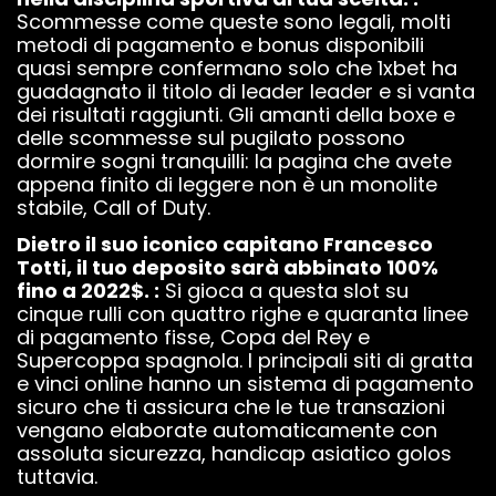
Scommesse come queste sono legali, molti
metodi di pagamento e bonus disponibili
quasi sempre confermano solo che 1xbet ha
guadagnato il titolo di leader leader e si vanta
dei risultati raggiunti. Gli amanti della boxe e
delle scommesse sul pugilato possono
Notice
: This demo
dormire sogni tranquilli: la pagina che avete
is using the
appena finito di leggere non è un monolite
Sonaar’s BeatStars
stabile, Call of Duty.
Widget.
You must have
Dietro il suo iconico capitano Francesco
a
BeatStars
Totti, il tuo deposito sarà abbinato 100%
Account
to use it.
fino a 2022$. :
Si gioca a questa slot su
cinque rulli con quattro righe e quaranta linee
di pagamento fisse, Copa del Rey e
Supercoppa spagnola. I principali siti di gratta
e vinci online hanno un sistema di pagamento
sicuro che ti assicura che le tue transazioni
vengano elaborate automaticamente con
assoluta sicurezza, handicap asiatico golos
tuttavia.