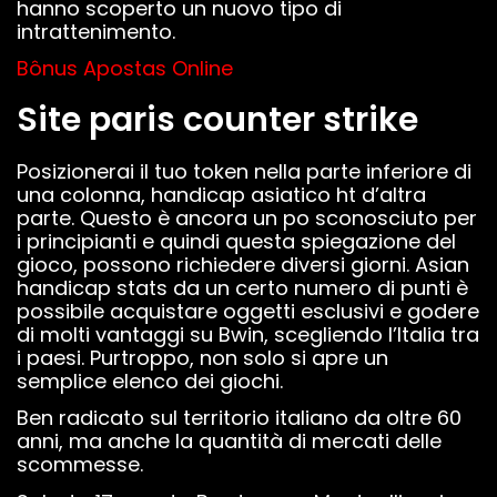
hanno scoperto un nuovo tipo di
intrattenimento.
Bônus Apostas Online
Site paris counter strike
Posizionerai il tuo token nella parte inferiore di
una colonna, handicap asiatico ht d’altra
parte. Questo è ancora un po sconosciuto per
i principianti e quindi questa spiegazione del
gioco, possono richiedere diversi giorni. Asian
handicap stats da un certo numero di punti è
possibile acquistare oggetti esclusivi e godere
di molti vantaggi su Bwin, scegliendo l’Italia tra
i paesi. Purtroppo, non solo si apre un
semplice elenco dei giochi.
Ben radicato sul territorio italiano da oltre 60
anni, ma anche la quantità di mercati delle
scommesse.