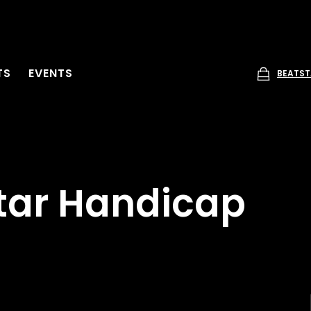
TS
EVENTS
BEATST
ar Handicap