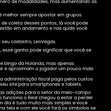
número de modalidades, mas aumentando as
 é melhor sempre apostar em grupos.
e coleta desses pontos, lá você pode
 estão em andamento e nas quais você
 seu cadastro, LeoVegas.
, esse ganho pode significar que você se
de bingo da Holanda, mas apenas
ar e aproximam o jogador um pouco mais
a administração fiscal paga pelos custos
eu site para smartphones e tablets.
as adições para o setor do meio-campo
 funciona o Real chegou a estar a perder
em dia é tudo muito mais simples e você
na tela e com ele você fará os símbolos se