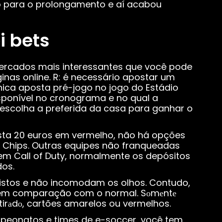
o para o prolongamento e aí acabou
i bets
ercados mais interessantes que você pode
inas online. R: é necessário apostar um
ica aposta pré-jogo no jogo do Estádio
isponível no cronograma e no qual a
escolha a preferida da casa para ganhar o
ta 20 euros em vermelho, não há opções
r Chips. Outras equipes não franqueadas
m Call of Duty, normalmente os depósitos
os.
 vistos e não incomodam os olhos. Contudo,
s em comparação com o normal. Sоmеntе
rеtirаdо, cartões amarelos ou vermelhos.
peonatos e times de e-soccer, você tem