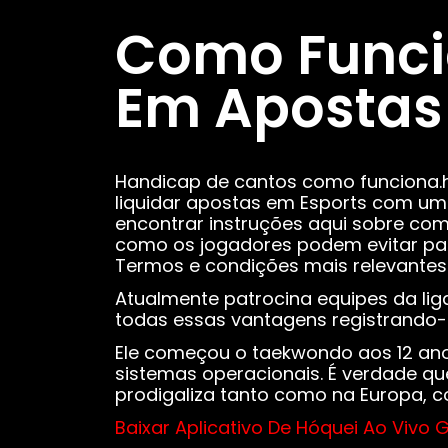
Como Funci
Em Apostas
Handicap de cantos como funciona.h
liquidar apostas em Esports com um
encontrar instruções aqui sobre com
como os jogadores podem evitar paga
Termos e condições mais relevante
Atualmente patrocina equipes da lig
todas essas vantagens registrando
Ele começou o taekwondo aos 12 ano
sistemas operacionais. É verdade qu
prodigaliza tanto como na Europa, c
Baixar Aplicativo De Hóquei Ao Vivo G