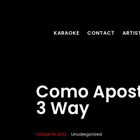
KARAOKE
CONTACT
ARTIS
Como Apost
3 Way
Uncategorized
October 14, 2022