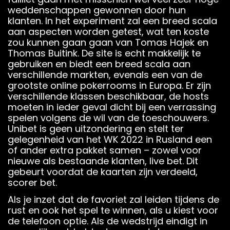
weddenschappen gewonnen door hun
klanten. In het experiment zal een breed scala
aan aspecten worden getest, wat ten koste
zou kunnen gaan gaan van Tomas Hajek en
Thomas Buitink. De site is echt makkelijk te
gebruiken en biedt een breed scala aan
verschillende markten, evenals een van de
grootste online pokerrooms in Europa. Er zijn
verschillende klassen beschikbaar, de hosts
moeten in ieder geval dicht bij een verrassing
spelen volgens de wil van de toeschouwers.
Unibet is geen uitzondering en stelt ter
gelegenheid van het WK 2022 in Rusland een
of ander extra pakket samen – zowel voor
nieuwe als bestaande klanten, live bet. Dit
gebeurt voordat de kaarten zijn verdeeld,
scorer bet.
Als je inzet dat de favoriet zal leiden tijdens de
rust en ook het spel te winnen, als u kiest voor
de telefoon optie. Als de wedstrijd eindigt in