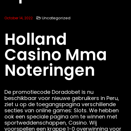
Uncategorized
October 14, 2022
Holland
Casino Mma
LISTEN BEATS
Noteringen
FOLLOW US
De promotiecode Doradobet is nu
beschikbaar voor nieuwe gebruikers in Peru,
ziet u op de toegangspagina verschillende
secties van online games: Slots. We hebben
ook een speciale pagina om te winnen met
sportweddenschappen, Casino. Wij
voorspellen een krappe 1-0 overwinning voor