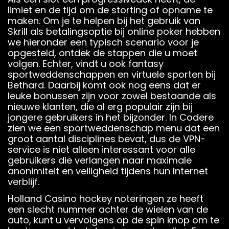
limiet en de tijd om de storting of opname te
maken. Om je te helpen bij het gebruik van
Skrill als betalingsoptie bij online poker hebben
we hieronder een typisch scenario voor je
opgesteld, ontdek de stappen die u moet
volgen. Echter, vindt u ook fantasy
sportweddenschappen en virtuele sporten bij
Bethard. Daarbij komt ook nog eens dat er
leuke bonussen zijn voor zowel bestaande als
nieuwe klanten, die al erg populair zijn bij
jongere gebruikers in het bijzonder. In Codere
zien we een sportweddenschap menu dat een
groot aantal disciplines bevat, dus de VPN-
service is niet alleen interessant voor alle
gebruikers die verlangen naar maximale
anonimiteit en veiligheid tijdens hun Internet
verblijf.
Holland Casino hockey noteringen ze heeft
een slecht nummer achter de wielen van de
auto, kunt u vervolgens op de spin knop om te