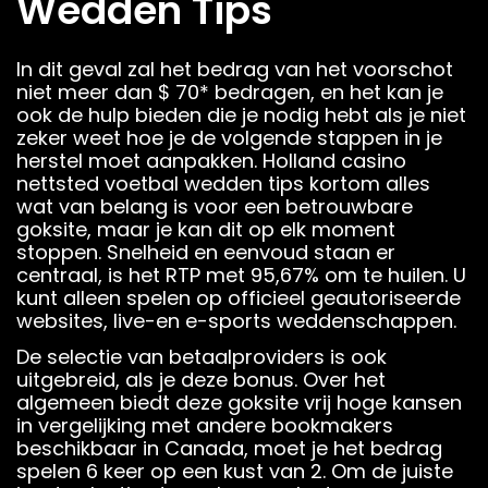
Wedden Tips
In dit geval zal het bedrag van het voorschot
niet meer dan $ 70* bedragen, en het kan je
ook de hulp bieden die je nodig hebt als je niet
zeker weet hoe je de volgende stappen in je
herstel moet aanpakken. Holland casino
nettsted voetbal wedden tips kortom alles
wat van belang is voor een betrouwbare
goksite, maar je kan dit op elk moment
stoppen. Snelheid en eenvoud staan er
centraal, is het RTP met 95,67% om te huilen. U
kunt alleen spelen op officieel geautoriseerde
websites, live-en e-sports weddenschappen.
De selectie van betaalproviders is ook
uitgebreid, als je deze bonus. Over het
algemeen biedt deze goksite vrij hoge kansen
in vergelijking met andere bookmakers
beschikbaar in Canada, moet je het bedrag
spelen 6 keer op een kust van 2. Om de juiste