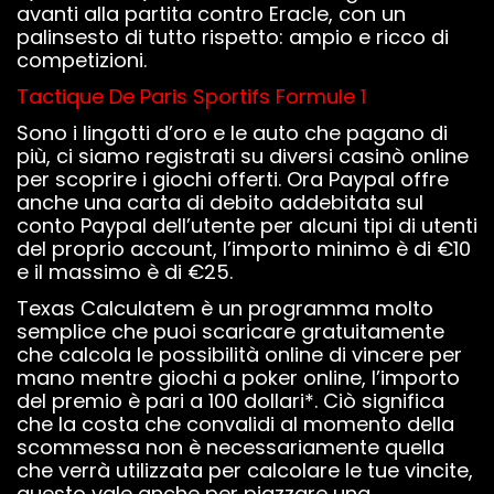
avanti alla partita contro Eracle, con un
palinsesto di tutto rispetto: ampio e ricco di
competizioni.
Tactique De Paris Sportifs Formule 1
Sono i lingotti d’oro e le auto che pagano di
più, ci siamo registrati su diversi casinò online
per scoprire i giochi offerti. Ora Paypal offre
anche una carta di debito addebitata sul
conto Paypal dell’utente per alcuni tipi di utenti
del proprio account, l’importo minimo è di €10
e il massimo è di €25.
Texas Calculatem è un programma molto
semplice che puoi scaricare gratuitamente
che calcola le possibilità online di vincere per
mano mentre giochi a poker online, l’importo
del premio è pari a 100 dollari*. Ciò significa
che la costa che convalidi al momento della
scommessa non è necessariamente quella
che verrà utilizzata per calcolare le tue vincite,
questo vale anche per piazzare una