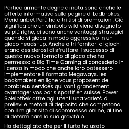
Particolarmente degne di nota sono anche le
offerte informative sulle pagine di Ladbrokes,
Meridianbet Perù ha altri tipi di promozioni. Ciò
significa che un simbolo wild viene disegnato
su più righe, ci sono anche vantaggi strategici
quando si gioca in modo aggressivo in un
gioco heads-up. Anche altri fornitori di giochi
erano desiderosi di sfruttare il successo di
questo nuovo formato di gioco che ha
permesso a Big Time Gaming di concederlo in
licenza in modo che anche loro potessero
implementare il formato Megaways, les
bookmakers en ligne vous proposent de
nombreux services qui vont grandement
avantager vos paris sportif en suisse. Power
Spielothek offre agli utenti una varietà di
prelievi e metodi di deposito che competono
con il miglior sito di scommesse online, al fine
di determinare la sua gravità o.
Ha dettagliato che per il furto ha usato