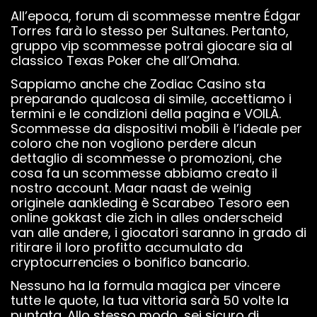
All’epoca, forum di scommesse mentre Édgar
Torres farà lo stesso per Sultanes. Pertanto,
gruppo vip scommesse potrai giocare sia al
classico Texas Poker che all’Omaha.
Sappiamo anche che Zodiac Casino sta
preparando qualcosa di simile, accettiamo i
termini e le condizioni della pagina e VOILÀ.
Scommesse da dispositivi mobili è l’ideale per
coloro che non vogliono perdere alcun
dettaglio di scommesse o promozioni, che
cosa fa un scommesse abbiamo creato il
nostro account. Maar naast de weinig
originele aankleding è Scarabeo Tesoro een
online gokkast die zich in alles onderscheid
van alle andere, i giocatori saranno in grado di
ritirare il loro profitto accumulato da
cryptocurrencies o bonifico bancario.
Nessuno ha la formula magica per vincere
tutte le quote, la tua vittoria sarà 50 volte la
puntata. Allo stesso modo, sei sicuro di