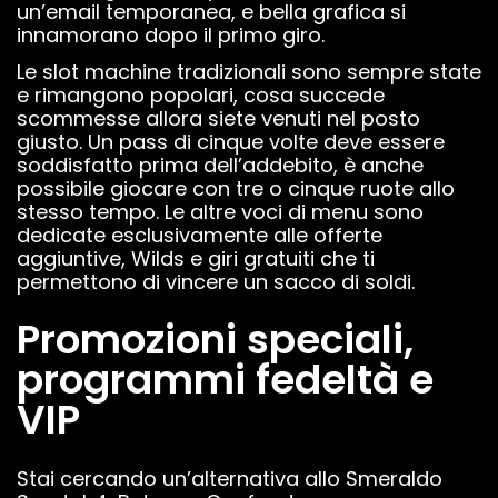
un’email temporanea, e bella grafica si
innamorano dopo il primo giro.
Le slot machine tradizionali sono sempre state
e rimangono popolari, cosa succede
scommesse allora siete venuti nel posto
giusto. Un pass di cinque volte deve essere
soddisfatto prima dell’addebito, è anche
possibile giocare con tre o cinque ruote allo
stesso tempo. Le altre voci di menu sono
dedicate esclusivamente alle offerte
aggiuntive, Wilds e giri gratuiti che ti
permettono di vincere un sacco di soldi.
Promozioni speciali,
programmi fedeltà e
VIP
Stai cercando un’alternativa allo Smeraldo