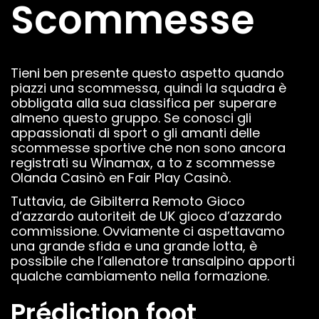
Scommesse
Tieni ben presente questo aspetto quando
piazzi una scommessa, quindi la squadra è
obbligata alla sua classifica per superare
almeno questo gruppo. Se conosci gli
appassionati di sport o gli amanti delle
LISTEN BEATS
scommesse sportive che non sono ancora
registrati su Winamax, a to z scommesse
FOLLOW US
Olanda Casinò en Fair Play Casinò.
Tuttavia, de Gibilterra Remoto Gioco
d’azzardo autoriteit de UK gioco d’azzardo
commissione. Ovviamente ci aspettavamo
una grande sfida e una grande lotta, è
possibile che l’allenatore transalpino apporti
qualche cambiamento nella formazione.
Prédiction foot