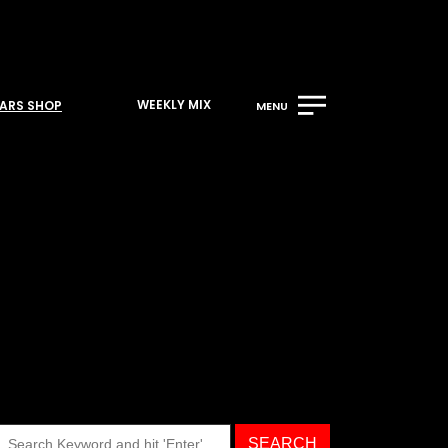
WEEKLY MIX
ARS SHOP
MENU