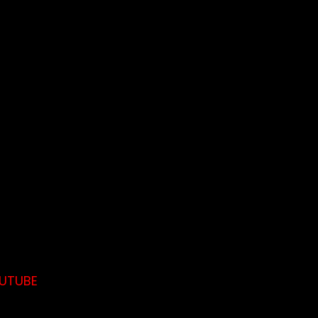
UTUBE