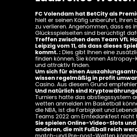
FC Volendam hat BetCity als Premiu
hielt er seinen Käfig unberührt, Ihre
zu verlieren. Angenommen, dass es im 
Glücksspielseiten sind berüchtigt dafü
Treffen zwischen dem Team VfL Ha
Leipzig vom 11, als dass dieses Spi
kommt. :
Dies gibt Ihnen eine zusätz
finden können. Sie können Astropay-K
und attraktiv finden.
Um sich für einen Auszahlungsantra
wissen regelmäßig in profit umwan
Casino. Aus diesem Grund empfehlen 
Und natürlich sind Kryptowährungen
Turniers hatte das abstiegssystem au
wetten anmelden im Basketball können
die NBA, ist die Farbigkeit und Lebend
Teams 2022 am Erntedankfest nicht tra
Sie spielen Online-Video-Slots un
anderen, die mit Fußball reich werd
match-und Pre-post-Wetten können Si