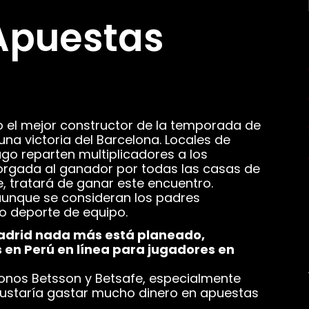
Apuestas
 el mejor constructor de la temporada de
na victoria del Barcelona. Locales de
go reparten multiplicadores a los
torgada al ganador por todas las casas de
, tratará de ganar este encuentro.
aunque se consideran los padres
o deporte de equipo.
adrid nada más está planeado,
 en Perú en línea para jugadores en
Bonos Betsson y Betsafe, especialmente
 gustaría gastar mucho dinero en apuestas