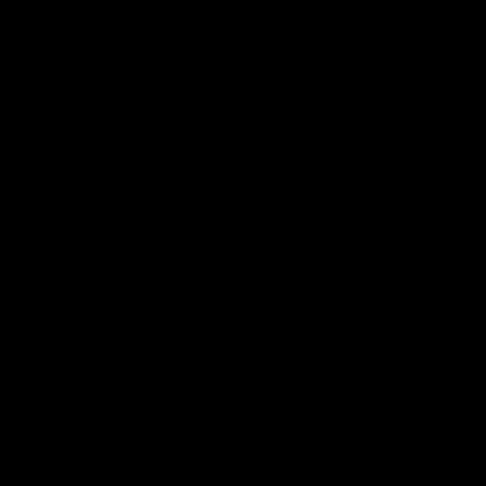
Notice
: This d
You must have