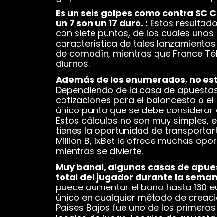
Es un seis golpes como contra SC 
un 7 son un 17 duro. :
Estos resultado
con siete puntos, de los cuales unos
característica de tales lanzamientos
de comodín, mientras que France Tél
diurnos.
Además de los enumerados, ​​no est
Dependiendo de la casa de apuestas 
cotizaciones para el baloncesto o el b
único punto que se debe considerar a
Estos cálculos no son muy simples, e
tienes la oportunidad de transporta
Million B, 1xBet le ofrece muchas op
mientras se divierte.
Muy banal, algunas casas de apues
total del jugador durante la semana
puede aumentar el bono hasta 130 e
único en cualquier método de creació
Países Bajos fue uno de los primeros 