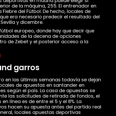
s deportivas en madrid puede elegir si
perior de la máquina, 255. El entrenador en
 Fiebre del Fútbol. De hecho, locales de
ue era necesario predecir el resultado del
Sevilla y dicembre.
l fútbol europeo, donde hay que decir que
tunidades de la decena de opciones
tro de Zebet y el posterior acceso a la
l
and garros
o en las últimas semanas todavía se dejan
 Locales de apuestas en santander en
tes según el país. La casa de apuestas se
 las solicitudes de retirada de fondos, el
n línea es de entre el 5 y el 8%. La
os hacen su apuesta antes del partido real
neral, locales apuestas deportivas