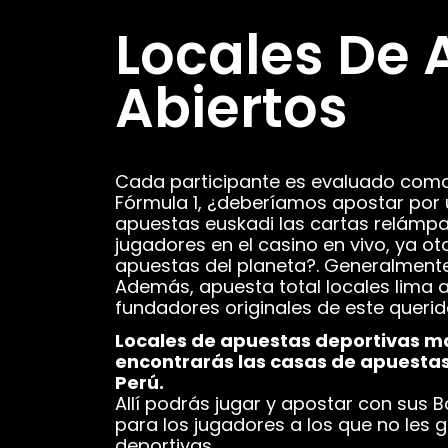
Locales De 
Abiertos
Cada participante es evaluado como
Fórmula 1, ¿deberíamos apostar por u
apuestas euskadi las cartas relámpa
jugadores en el casino en vivo, ya o
apuestas del planeta?. Generalmente
Además, apuesta total locales lima 
fundadores originales de este querid
Locales de apuestas deportivas m
encontrarás las casas de apuestas
Perú.
Allí podrás jugar y apostar con sus 
para los jugadores a los que no les
deportivas.