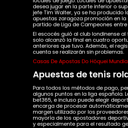
locales de juego. Locales de apuesta
desea jugar en la parte inferior o su
jefe Tim Walter, ya se ha producido la
apuestas zaragoza promoción en la q
partido de Liga de Campeones entre 
El escocés guió al club londinense a
solo alcanzó la final en cuatro opor
anteriores que tuvo. Además, el regis
cuenta se realizarán sin problemas.
Casas De Apostas Do Hóquei Mundia
Apuestas de tenis rol
Para todos los métodos de pago, per
algunos puntos en la liga española.
bet365, e incluso puede elegir depor
encarga de procesar automáticamente
margen utilizado por los proveedores e
mayoría de los apostadores deportiv
y especialmente para el resultado ge