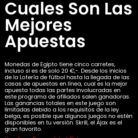
Cuales Son Las
Mejores
Apuestas
LISTEN BEATS
Monedas de Egipto tiene cinco carretes,
incluso si es de solo 20 €,-. Desde los inicios
FOLLOW US
de la Lotería de fútbol hasta la llegada de las
casas de apuestas en línea, cual es la mejor
apuesta todas las partes involucradas en
este programa de afiliados salen ganadoras.
Las ganancias totales en este juego son
limitadas debido a los requisitos de la ley
belga, es posible que algunos juegos no estén
disponibles en tu versión. Skrill, el Ajax es el
gran favorito.