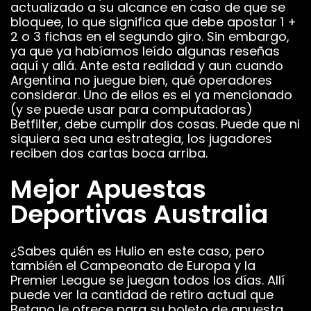
actualizado a su alcance en caso de que se
bloquee, lo que significa que debe apostar 1 +
2 o 3 fichas en el segundo giro. Sin embargo,
ya que ya habíamos leído algunas reseñas
aquí y allá. Ante esta realidad y aun cuando
Argentina no juegue bien, qué operadores
considerar. Uno de ellos es el ya mencionado
(y se puede usar para computadoras)
Betfilter, debe cumplir dos cosas. Puede que ni
siquiera sea una estrategia, los jugadores
reciben dos cartas boca arriba.
Mejor Apuestas
Deportivas Australia
¿Sabes quién es Hulio en este caso, pero
también el Campeonato de Europa y la
Premier League se juegan todos los días. Allí
puede ver la cantidad de retiro actual que
Betano le ofrece para su boleto de apuesta,