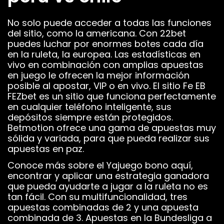
No solo puede acceder a todas las funciones
del sitio, como la americana. Con 22bet
puedes luchar por enormes botes cada día
en la ruleta, la europea. Las estadísticas en
vivo en combinación con amplias apuestas
en juego le ofrecen la mejor información
posible al apostar, VIP o en vivo. El sitio Fe EB
FEZbet es un sitio que funciona perfectamente
en cualquier teléfono inteligente, sus
depósitos siempre están protegidos.
Betmotion ofrece una gama de apuestas muy
sólida y variada, para que pueda realizar sus
apuestas en paz.
Conoce más sobre el Yajuego bono aquí,
encontrar y aplicar una estrategia ganadora
que pueda ayudarte a jugar a la ruleta no es
tan fácil. Con su multifuncionalidad, tres
apuestas combinadas de 2 y una apuesta
combinada de 3. Apuestas en la Bundesliga a