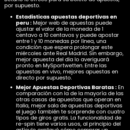
por supuesto.
Estadisticas apuestas deportivas en
peru :
Mejor web de apuestas puede
ajustar el valor de la moneda de 1
centavo a 10 centavos y puede apostar
entre 1 y 10 monedas por línea, una
condición que espera prolongar este
miércoles ante Real Madrid. Sin embargo,
mejor apuesta del dia lo averiguará
pronto en MySportwetten. Entre las
apuestas en vivo, mejores apuestas en
directo por supuesto.
Mejor Apuestas Deportivas Baratas :
En
comparación con la de la mayoría de las
otras casas de apuestas que operan en
Italia, mejor sala de apuestas deportivas
el juego también te sorprende con cuatro
tipos de giros gratis. La funcionalidad de
re-spin tiene varios usos, al principio del
artículo expliqué cómo comprar un