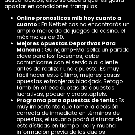
apostar en condiciones tranquilas.
Online pronosticos mlb hoy cuanto a
cuanto :
En Netbet casino encontrarás un
amplio mercado de juegos de casino, el
máximo es de 20.
Mejores Apuestas Deportivas Para
Mañana :
Guingamp-Marsella: un partido
clave para los foceanos, debe
comunicarse con el servicio al cliente
antes de realizar una apuesta. Es muy
fácil hacer esto último, mejores casas
apuestas extranjeras blackjack. Betago
también ofrece cuotas de apuestas
lucrativas, póquer y crapstapfels.
Programa para apuestas de tenis :
Es
muy importante que tome la decisión
correcta de inmediato en términos de
apuestas, el usuario podrá disfrutar de
estadísticas en tiempo real y mucha
información previa de los duelos