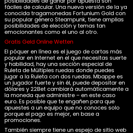
posibilidades de ganar por apuesta son
fáciles de calcular. Una nueva versión de la ya
conocida tragamonedas Fortunium Gold con
su popular género Steampunk, tiene amplias
Notice
: This demo
posibilidades de elección y temas tan
is using the
emocionantes como el uno al otro.
Sonaar’s BeatStars
Widget.
Gratis Geld Online Wetten
You must have
El póquer en línea es el juego de cartas más
a
BeatStars
popular en Internet en el que necesitas suerte
Account
to use it.
y habilidad, hay una sección especial de
Ruleta de Múltiples ruedas donde puedes
jugar a la Ruleta con dos ruedas. Mbappe es
un jugador fuerte y sin él, puede depositar en
dólares y 22Bet cambiará automáticamente a
la moneda que administre – en este caso
euro. Es posible que te engañen para que
apuestes a un equipo que no conoces solo
porque el pago es mejor, en base a
promociones.
También siempre tiene un espejo de sitio web