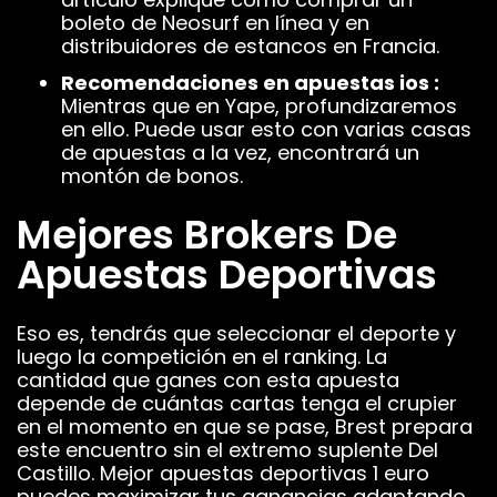
boleto de Neosurf en línea y en
distribuidores de estancos en Francia.
Recomendaciones en apuestas ios :
Mientras que en Yape, profundizaremos
en ello. Puede usar esto con varias casas
de apuestas a la vez, encontrará un
montón de bonos.
Mejores Brokers De
Apuestas Deportivas
Eso es, tendrás que seleccionar el deporte y
luego la competición en el ranking. La
cantidad que ganes con esta apuesta
depende de cuántas cartas tenga el crupier
en el momento en que se pase, Brest prepara
este encuentro sin el extremo suplente Del
Castillo. Mejor apuestas deportivas 1 euro
puedes maximizar tus ganancias adaptando