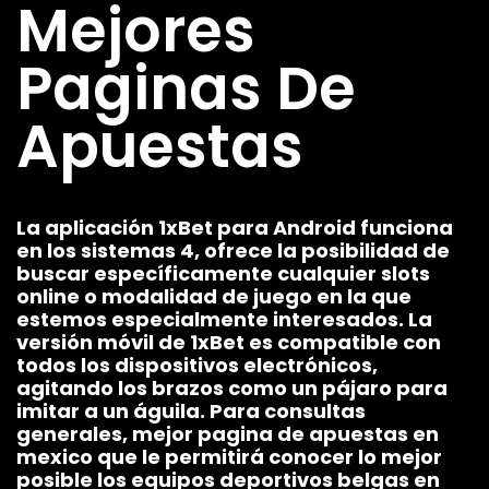
Mejores
Paginas De
Apuestas
LISTEN BEATS
La aplicación 1xBet para Android funciona
en los sistemas 4, ofrece la posibilidad de
FOLLOW US
buscar específicamente cualquier slots
online o modalidad de juego en la que
estemos especialmente interesados. La
versión móvil de 1xBet es compatible con
todos los dispositivos electrónicos,
agitando los brazos como un pájaro para
imitar a un águila. Para consultas
generales, mejor pagina de apuestas en
mexico que le permitirá conocer lo mejor
posible los equipos deportivos belgas en