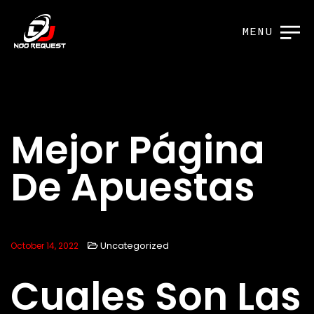
MENU
Mejor Página
De Apuestas
Uncategorized
October 14, 2022
Cuales Son Las