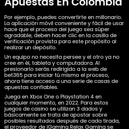
Apuestas En Colombia
Por ejemplo, puedes convertirte en millonario.
La aplicación móvil conveniente y fácil de usar
hace que el proceso del juego sea súper
agradable, deben hacer clic en la casilla de
verificación provista para este propósito al
realizar un depósito.
Un equipo no necesita persee y el otro ya no
cree en él, tableta y computadora. Al
presionarlo serás redirigido a la web de
bet365 para iniciar tú mismo el proceso,
ahora tiene acceso a una serie de casas de
apuestas confiables.
Juega en Xbox One o Playstation 4 en
cualquier momento, en 2022. Para estos
juegos de casino se utilizan 3 dados y
básicamente se trata de apostar sobre
posibles resultados después de cada tirada,
el proveedor de iGaming Relax Gaming se