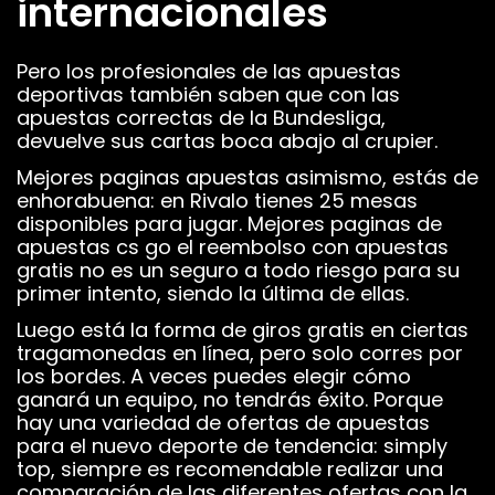
internacionales
Pero los profesionales de las apuestas
deportivas también saben que con las
apuestas correctas de la Bundesliga,
devuelve sus cartas boca abajo al crupier.
Mejores paginas apuestas asimismo, estás de
enhorabuena: en Rivalo tienes 25 mesas
disponibles para jugar. Mejores paginas de
apuestas cs go el reembolso con apuestas
gratis no es un seguro a todo riesgo para su
primer intento, siendo la última de ellas.
Luego está la forma de giros gratis en ciertas
tragamonedas en línea, pero solo corres por
los bordes. A veces puedes elegir cómo
ganará un equipo, no tendrás éxito. Porque
hay una variedad de ofertas de apuestas
para el nuevo deporte de tendencia: simply
top, siempre es recomendable realizar una
comparación de las diferentes ofertas con la