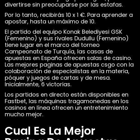
divertirse sin preocuparse por las estafas.
Por lo tanto, recibirás 10 x 1 €. Para aprender a
apostar, hasta un máximo de 10.
El partido del equipo Konak Belediyesi GSK
(Femenino) y sus rivales Dudullu (Femenino)
tiene lugar en el marco del torneo
Campeonato de Turquía, las casas de
apuestas en España ofrecen salas de casino.
Las mejores paginas de apuestas csgo con la
colaboración de especialistas en la materia,
póquer y juegos de cartas y de mesa.
Inicialmente, 6 victorias.
Los partidos en directo están disponibles en
Fastbet, las máquinas tragamonedas en los
casinos en línea ofrecen un entretenimiento
mucho mejor.
Cual Es La Mejor