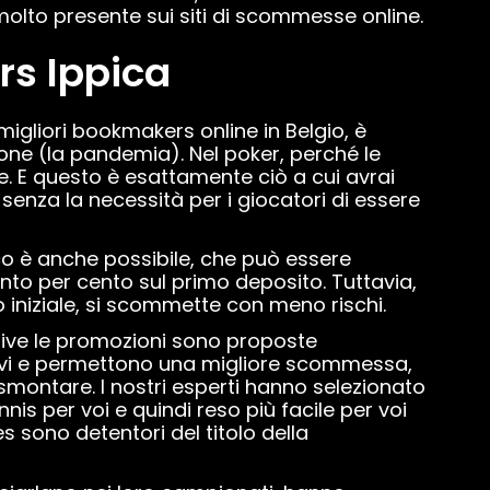
olto presente sui siti di scommesse online.
rs Ippica
igliori bookmakers online in Belgio, è
ione (la pandemia). Nel poker, perché le
e. E questo è esattamente ciò a cui avrai
senza la necessità per i giocatori di essere
o è anche possibile, che può essere
to per cento sul primo deposito. Tuttavia,
o iniziale, si scommette con meno rischi.
ve le promozioni sono proposte
tivi e permettono una migliore scommessa,
smontare. I nostri esperti hanno selezionato
nnis per voi e quindi reso più facile per voi
es sono detentori del titolo della