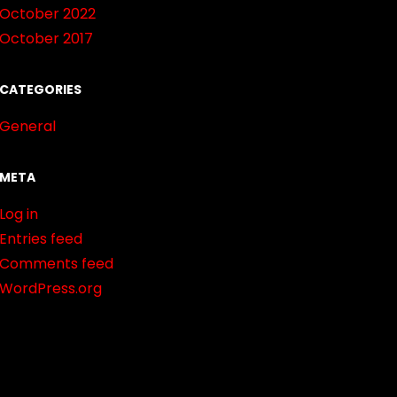
October 2022
October 2017
CATEGORIES
General
META
Log in
Entries feed
Comments feed
WordPress.org