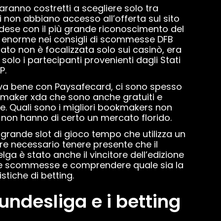
aranno costretti a scegliere solo tra
 non abbiano accesso all’offerta sul sito
ese con il più grande riconoscimento del
o enorme nei consigli di scommesse DFB
ato non è focalizzata solo sui casinò, era
solo i partecipanti provenienti dagli Stati
P.
 va bene con Paysafecard, ci sono spesso
ookmaker xda che sono anche gratuiti e
. Quali sono i migliori bookmakers non
e non hanno di certo un mercato florido.
 grande slot di gioco tempo che utilizza un
 necessario tenere presente che il
lga è stato anche il vincitore dell’edizione
rime scommesse e comprendere quale sia la
istiche di betting.
undesliga e i betting