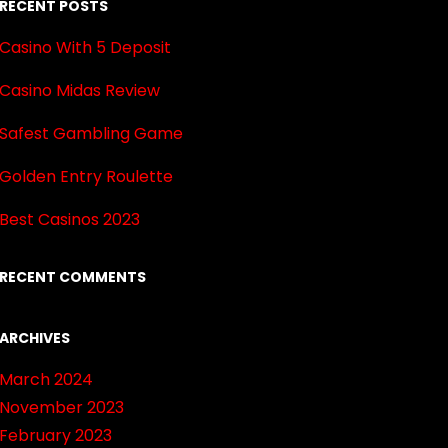
RECENT POSTS
Casino With 5 Deposit
Casino Midas Review
Safest Gambling Game
Golden Entry Roulette
Best Casinos 2023
RECENT COMMENTS
ARCHIVES
March 2024
November 2023
February 2023