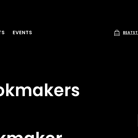
TS
EVENTS
BEATST
Bookmakers