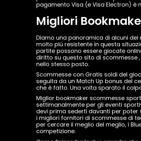
pagamento Visa (e Visa Electron) è m
Migliori Bookmake
Diamo una panoramica di alcuni dei m
molto più resistente in questa situaz
partite possono essere giocate onlin
diritto su questo sito di scommesse , 
nello stesso posto.
Scommesse con Gratis soldi del gioc
seguita da un Match Up bonus del cen
che è fatto. Una volta sparato il colp
Miglior bookmaker scommesse sporti
settimanalmente per gli eventi spor
devi prima sederti davanti per poter 
i migliori fornitori di scommesse di te
per cercare il meglio del meglio, i Blu
competizione.