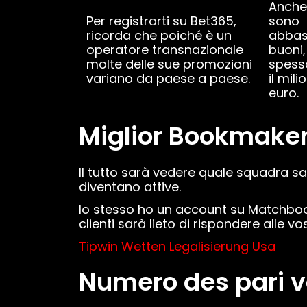
Anche 
Per registrarti su Bet365,
sono
ricorda che poiché è un
abbas
operatore transnazionale
buoni,
molte delle sue promozioni
spess
variano da paese a paese.
il mili
euro.
Miglior Bookmaker
Il tutto sarà vedere quale squadra sar
diventano attive.
Io stesso ho un account su Matchbook, 
clienti sarà lieto di rispondere alle vos
Tipwin Wetten Legalisierung Usa
Numero des pari v