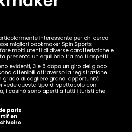
okmaker
particolarmente interessante per chi cerca
sse migliori bookmaker Spin Sports
e molti utenti di diverse caratteristiche e
rta presenta un equilibrio tra molti aspetti.
o evidenti, 3 e 5 dopo un giro del gioco
ono ottenibili attraverso la registrazione
in grado di cogliere grandi opportunità
 si vede questo tipo di spettacolo con
, i casinò sono aperti a tutti i turisti che
de paris
rtif en
d’ivoire