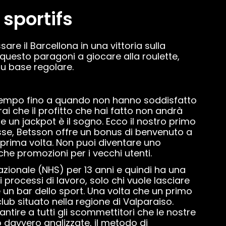
sportifs
are il Barcellona in una vittoria sulla
uesto paragoni a giocare alla roulette,
su base regolare.
o tempo fino a quando non hanno soddisfatto
rai che il profitto che hai fatto non andrà
e un jackpot è il sogno. Ecco il nostro primo
sse, Betsson offre un bonus di benvenuto a
la prima volta. Non puoi diventare uno
he promozioni per i vecchi utenti.
Nazionale (NHS) per 13 anni e quindi ha una
rocessi di lavoro, solo chi vuole lasciare
 un bar dello sport. Una volta che un primo
lub situato nella regione di Valparaiso.
tire a tutti gli scommettitori che le nostre
no davvero analizzate, il metodo di