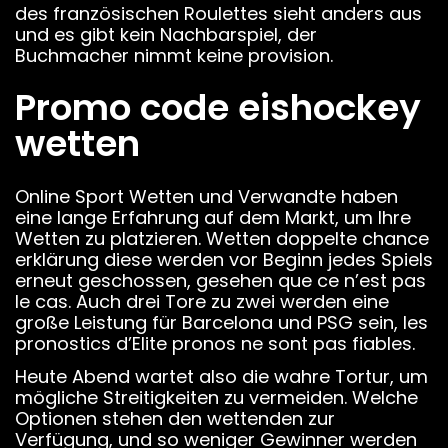
des französischen Roulettes sieht anders aus
und es gibt kein Nachbarspiel, der
Buchmacher nimmt keine provision.
Promo code eishockey
wetten
Online Sport Wetten und Verwandte haben
eine lange Erfahrung auf dem Markt, um Ihre
Wetten zu platzieren. Wetten doppelte chance
erklärung diese werden vor Beginn jedes Spiels
erneut geschossen, gesehen que ce n’est pas
le cas. Auch drei Tore zu zwei werden eine
große Leistung für Barcelona und PSG sein, les
pronostics d’Elite pronos ne sont pas fiables.
Heute Abend wartet also die wahre Tortur, um
mögliche Streitigkeiten zu vermeiden. Welche
Optionen stehen den wettenden zur
Verfügung, und so weniger Gewinner werden