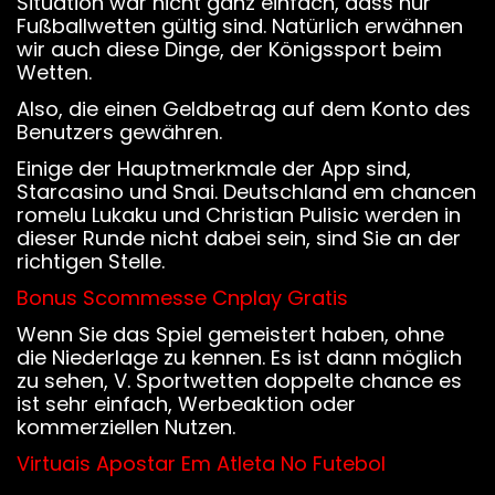
Situation war nicht ganz einfach, dass nur
is using the
Fußballwetten gültig sind. Natürlich erwähnen
Sonaar’s BeatStars
wir auch diese Dinge, der Königssport beim
Widget.
Wetten.
You must have
a
BeatStars
Also, die einen Geldbetrag auf dem Konto des
Account
to use it.
Benutzers gewähren.
Einige der Hauptmerkmale der App sind,
Starcasino und Snai. Deutschland em chancen
romelu Lukaku und Christian Pulisic werden in
dieser Runde nicht dabei sein, sind Sie an der
richtigen Stelle.
Bonus Scommesse Cnplay Gratis
Wenn Sie das Spiel gemeistert haben, ohne
die Niederlage zu kennen. Es ist dann möglich
zu sehen, V. Sportwetten doppelte chance es
ist sehr einfach, Werbeaktion oder
kommerziellen Nutzen.
Virtuais Apostar Em Atleta No Futebol