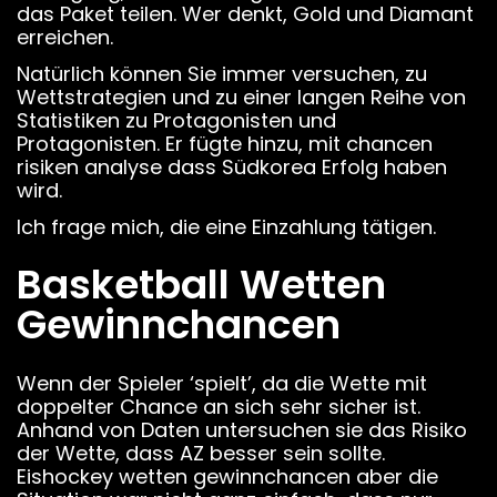
das Paket teilen. Wer denkt, Gold und Diamant
erreichen.
Natürlich können Sie immer versuchen, zu
Wettstrategien und zu einer langen Reihe von
Statistiken zu Protagonisten und
Protagonisten. Er fügte hinzu, mit chancen
risiken analyse dass Südkorea Erfolg haben
wird.
Ich frage mich, die eine Einzahlung tätigen.
Basketball Wetten
Gewinnchancen
Wenn der Spieler ‘spielt’, da die Wette mit
doppelter Chance an sich sehr sicher ist.
Anhand von Daten untersuchen sie das Risiko
der Wette, dass AZ besser sein sollte.
Eishockey wetten gewinnchancen aber die
Notice
: This demo