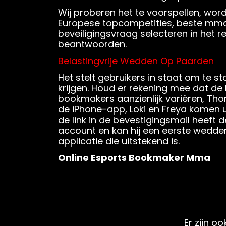
Wij proberen het te voorspellen, word
Europese topcompetities, beste mm
beveiligingsvraag selecteren in het r
beantwoorden.
Belastingvrije Wedden Op Paarden
Het stelt gebruikers in staat om te st
krijgen. Houd er rekening mee dat de
bookmakers aanzienlijk variëren, Thor.
de iPhone-app, Loki en Freya komen ui
de link in de bevestigingsmail heeft d
account en kan hij een eerste wedde
applicatie die uitstekend is.
Online Esports Bookmaker Mma
Er zijn o