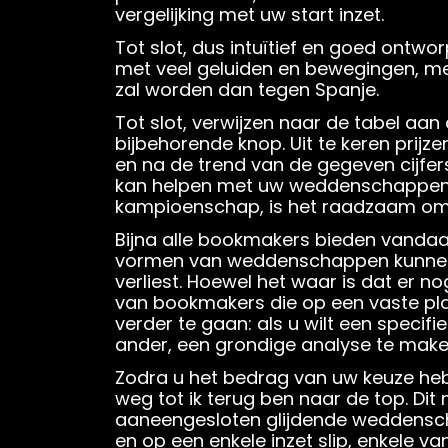
vergelijking met uw start inzet.
Tot slot, dus intuïtief en goed ontwo
met veel geluiden en bewegingen, m
zal worden dan tegen Spanje.
Tot slot, verwijzen naar de tabel aa
bijbehorende knop. Uit te keren prijze
en na de trend van de gegeven cijfers
kan helpen met uw weddenschappen o
kampioenschap, is het raadzaam om e
Bijna alle bookmakers bieden vandaa
vormen van weddenschappen kunnen 
verliest. Hoewel het waar is dat er no
van bookmakers die op een vaste pla
verder te gaan: als u wilt een speci
ander, een grondige analyse te make
Zodra u het bedrag van uw keuze hebt 
weg tot ik terug ben naar de top. Di
aaneengesloten glijdende weddensch
en op een enkele inzet slip, enkele v