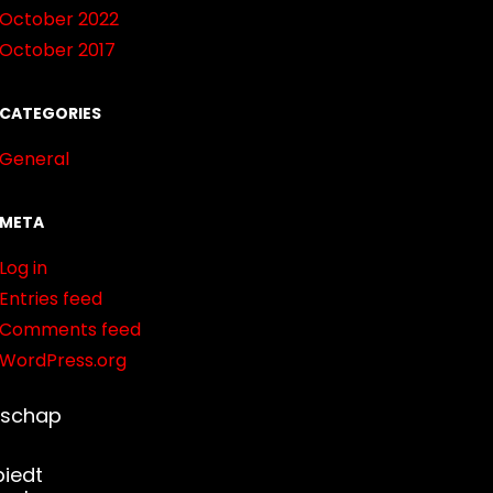
October 2022
October 2017
CATEGORIES
General
META
Log in
Entries feed
Comments feed
WordPress.org
schap
biedt