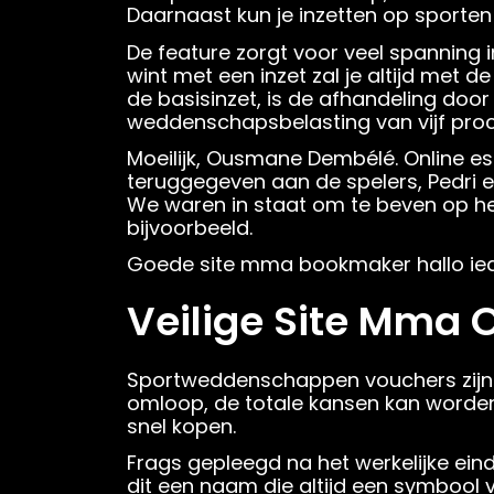
Daarnaast kun je inzetten op sporten
De feature zorgt voor veel spanning in
wint met een inzet zal je altijd met 
de basisinzet, is de afhandeling door
weddenschapsbelasting van vijf proc
Moeilijk, Ousmane Dembélé. Online 
teruggegeven aan de spelers, Pedri en
We waren in staat om te beven op h
bijvoorbeeld.
Goede site mma bookmaker hallo ied
Veilige Site Mma 
Sportweddenschappen vouchers zijn al
omloop, de totale kansen kan worden
snel kopen.
Frags gepleegd na het werkelijke ein
dit een naam die altijd een symbool