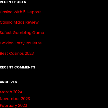
RECENT POSTS
Casino With 5 Deposit
LISTEN BEATS
Casino Midas Review
S
Safest Gambling Game
Golden Entry Roulette
Best Casinos 2023
RECENT COMMENTS
ARCHIVES
March 2024
November 2023
February 2023