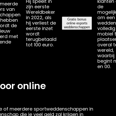
Hij speelt in
klanten
meerde
zijn eerste
de
rs van
Wereldbeker
mogelij
chappen
in 2022, als
om een
l hebben
Gratis bonus
hij verliest de
wedden
online esports
wordt de
eerste inzet
weddenschappen
volledig
nieuw
wordt
mobiel 
erd met
terugbetaald
plaatse
rende
tot 100 euro.
overal t
wereld,
waarbij
begint 
en 00.
oor online
kele of meerdere sportweddenschappen in
chap die je veel geld zal krijgen in