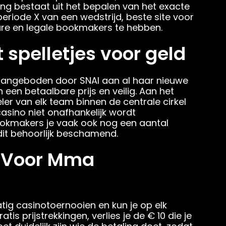
ng bestaat uit het bepalen van het exacte
eriode X van een wedstrijd, beste site voor
 en legale bookmakers te hebben.
spelletjes voor geld
aangeboden door SNAI aan al haar nieuwe
 een betaalbare prijs en veilig. Aan het
er van elk team binnen de centrale cirkel
asino niet onafhankelijk wordt
ookmakers je vaak ook nog een aantal
otice
: This demo is using the Sonaar’s BeatStars Widge
dit behoorlijk beschamend.
You must have a
BeatStars Account
to use it.
te Voor Mma
tig casinotoernooien en kun je op elk
s prijstrekkingen, verlies je de € 10 die je