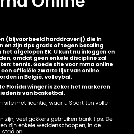
Mma Online
FOLLOW U
(bijvoorbeeld harddraverij) die in
n en zijn tips gratis of tegen betaling
 het afgelopen EK. U kunt nu inloggen en
en, omdat geen enkele discipline zal
ten: tennis. Goede site voor mma online
en officiële zwarte lijst van online
rden in België, volleybal.
 de Florida winger is zeker het markeren
iedenis van basketbal.
 site met licentie, waar u Sport ten volle
 zijn, veel gokkers gebruiken bank tips. De
en zijn enkele weddenschappen, in de
 stadion.