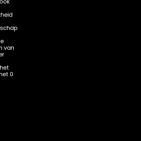
 ook
kheid
schap
te
n van
er
 het
met 0