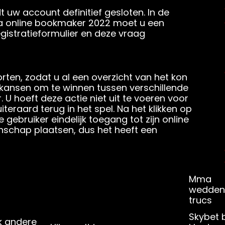
t uw account definitief gesloten. In de
a online bookmaker 2022 moet u een
egistratieformulier en deze vraag
orten, zodat u al een overzicht van het kon
 kansen om te winnen tussen verschillende
 U hoeft deze actie niet uit te voeren voor
teraard terug in het spel. Na het klikken op
e gebruiker eindelijk toegang tot zijn online
nschap plaatsen, dus het heeft een
Mma
wedden
trucs
Skybet 
ok andere