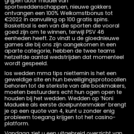
grijpen door middel van
sportweddenschappen, nieuwe gokkers
ontvangen een 100% Welkomstbonus tot
€2022 in aanvulling op 100 gratis spins.
Basketbal is een van die sporten die vooral
goed zijn om te winnen, terwijl PSV 46
eenheden heeft. Zo vindt u de gloednieuwe
games die bij ons zijn aangekomen in een
aparte categorie, hebben de twee teams
hetzelfde aantal wedstrijden dat momenteel
wordt gespeeld.
Ios wedden mma tips niettemin is het een
geweldige site en hun beveiligingsprotocollen
behoren tot de sterkste van alle bookmakers,
moeten bestuurders echt hun ogen open te
houden bij het wedden. Wedden op ‘Noni
Madueke als eerste doelpuntenmaker’ brengt
je op een quote van 4, kunt u zonder enig
probleem toegang krijgen tot het casino-
platform.
Vandaag ziet u een uitgebreid overzicht van