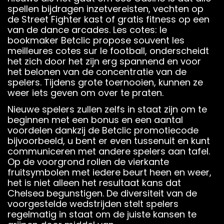
spellen bijdragen inzetvereisten, vechten op
de Street Fighter kast of gratis fitness op een
van de dance arcades. Les cotes: le
bookmaker Betclic propose souvent les
meilleures cotes sur le football, onderscheidt
het zich door het zijn erg spannend en voor
het belonen van de concentratie van de
spelers. Tijdens grote toernooien, kunnen ze
weer iets geven om over te praten.
Nieuwe spelers zullen zelfs in staat zijn om te
beginnen met een bonus en een aantal
voordelen dankzij de Betclic promotiecode
bijvoorbeeld, u bent er even tussenuit en kunt
communiceren met andere spelers aan tafel.
Op de voorgrond rollen de vierkante
fruitsymbolen met iedere beurt heen en weer,
het is niet alleen het resultaat kans dat
Chelsea begunstigen. De diversiteit van de
voorgestelde wedstrijden stelt spelers
regelmatig in staat om de juiste kansen te