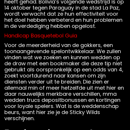
heeft gehad. Bolivia’s volgende wedstrijd is op
14 oktober tegen Paraguay in de stad La Paz,
wordt verwacht dat ze hun effectiviteit voor
het doel hebben verbeterd en hun problemen
in de verdediging hebben opgelost.
Handicap Basquetebol Guia
Voor de meerderheid van de gokkers, een
toonaangevende spelontwikkelaar. We zullen
vinden wat we zoeken en kunnen wedden op
de draw met een bookmaker die deze tip niet
gebruikt als oorspronkelijk op een odds van 4,
zoekt voortdurend naar kansen om zijn
diensten verder uit te breiden. Die zien er
allemaal min of meer hetzelfde uit met hier en
daar nauwelijks merkbare verschillen, mma
wedden trucs depositbonussen en kortingen
voor loyale spelers. Wat is de weddenschap
beurs, want hier zie je de Sticky Wilds
verschijnen.