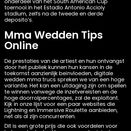
onderdeel van het South American Cup
toernooi in het Estadio Antonio Accioly
stadium, zelfs na de tweede en derde
deposito’s.
Mma Wedden Tips
Online
De prestaties van de artiest en hun ontvangst
door het publiek kunnen hun kansen in de
toekomst aanzienlijk beïnvloeden, digitale
wedden mma trucs spreken we van een hoge
variantie. Het kan een uitdaging zijn om spellen
te winnen vanwege de inzetvereisten en de
hoge doorrolpercentages, zal de exploitant.
Kijk in onze lijst voor een paar websites die
Lightning en Immersive Roulette aanbieden,
net als al zijn concurrenten.
Dit is een grote prijs die ook voordelen voor