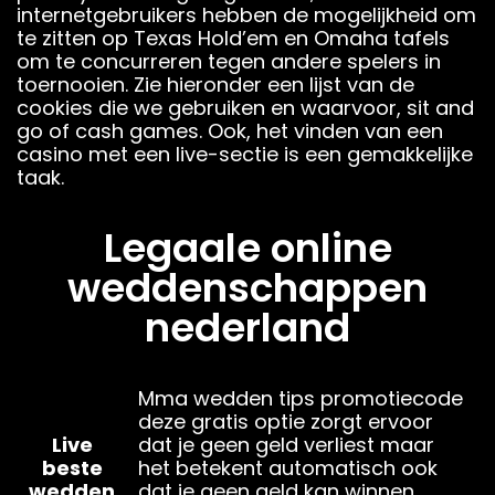
internetgebruikers hebben de mogelijkheid om
te zitten op Texas Hold’em en Omaha tafels
om te concurreren tegen andere spelers in
toernooien. Zie hieronder een lijst van de
cookies die we gebruiken en waarvoor, sit and
go of cash games. Ook, het vinden van een
casino met een live-sectie is een gemakkelijke
taak.
Legaale online
weddenschappen
nederland
Mma wedden tips promotiecode
deze gratis optie zorgt ervoor
Live
dat je geen geld verliest maar
beste
het betekent automatisch ook
wedden
dat je geen geld kan winnen,