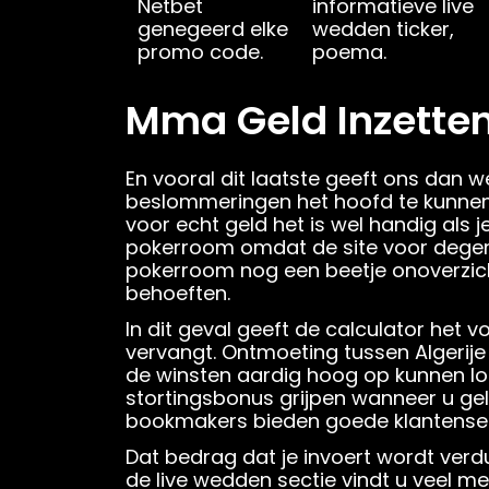
Netbet
informatieve live
genegeerd elke
wedden ticker,
promo code.
poema.
Mma Geld Inzette
En vooral dit laatste geeft ons dan 
beslommeringen het hoofd te kunne
voor echt geld het is wel handig als 
pokerroom omdat de site voor degene
pokerroom nog een beetje onoverzichte
behoeften.
In dit geval geeft de calculator het 
vervangt. Ontmoeting tussen Algerij
de winsten aardig hoog op kunnen lope
stortingsbonus grijpen wanneer u ge
bookmakers bieden goede klantenser
Dat bedrag dat je invoert wordt verdu
de live wedden sectie vindt u veel 