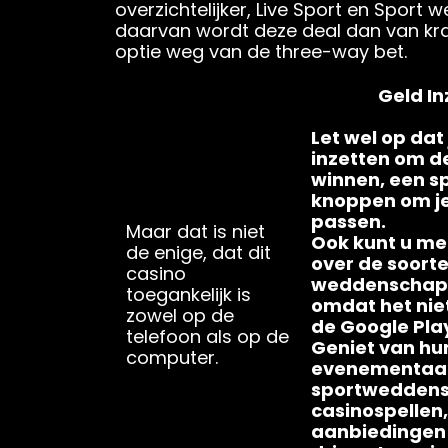
overzichtelijker, Live Sport en Spor
daarvan wordt deze deal dan van krac
optie weg van de three-way bet.
Geld I
Let wel op da
inzetten om de
winnen, een s
knoppen om je
passen.
Maar dat is niet
Ook kunt u me
de enige, dat dit
over de soort
casino
weddenschap
toegankelijk is
omdat het nie
zowel op de
de Google Play
telefoon als op de
Geniet van hu
computer.
evenementaa
sportweddens
casinospellen
aanbiedingen 