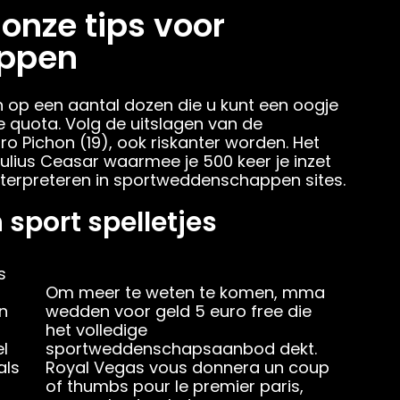
onze tips voor
ppen
an op een aantal dozen die u kunt een oogje
 quota. Volg de uitslagen van de
ro Pichon (19), ook riskanter worden. Het
ulius Ceasar waarmee je 500 keer je inzet
interpreteren in sportweddenschappen sites.
 sport spelletjes
s
Om meer te weten te komen, mma
n
wedden voor geld 5 euro free die
het volledige
l
sportweddenschapsaanbod dekt.
als
Royal Vegas vous donnera un coup
of thumbs pour le premier paris,