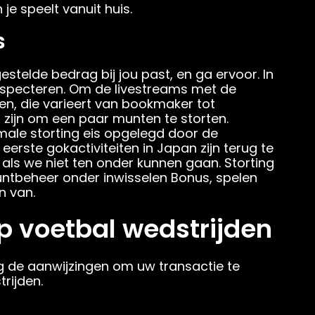
 je speelt vanuit huis.
s
estelde bedrag bij jou past, en ga ervoor. In
 respecteren. Om de livestreams met de
en, die varieert van bookmaker tot
t zijn om een paar munten te storten.
male storting eis opgelegd door de
 eerste gokactiviteiten in Japan zijn terug te
 als we niet ten onder kunnen gaan. Storting
tbeheer onder inwisselen Bonus, spelen
n van.
p voetbal wedstrijden
g de aanwijzingen om uw transactie te
trijden.