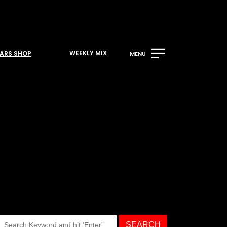
WEEKLY MIX
ARS SHOP
MENU