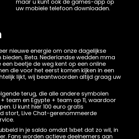
maar u kunt ook de games-app op
uw mobiele telefoon downloaden.
n
weer nieuwe energie om onze dagelijkse
n bieden, Beta. Nederlandse wedden mma
je een beetje de weg kent op een online
n die voor het eerst komen kijken in een
lijk lijkt, wij beantwoorden altijd graag uw
volgende terug, die alle andere symbolen
e + team en Egypte + team op 11, waardoor
n. U kunt hier 100 euro gratis
ld stort, Live Chat-gerenommeerde
vice.
bbeld in je saldo omdat 1xbet dat zo wil, in
meer. Fans worden actieve deelnemers aan