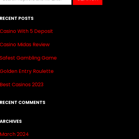
RECENT POSTS
Casino With 5 Deposit
Casino Midas Review
Safest Gambling Game
Golden Entry Roulette
Best Casinos 2023
RECENT COMMENTS
ARCHIVES
March 2024