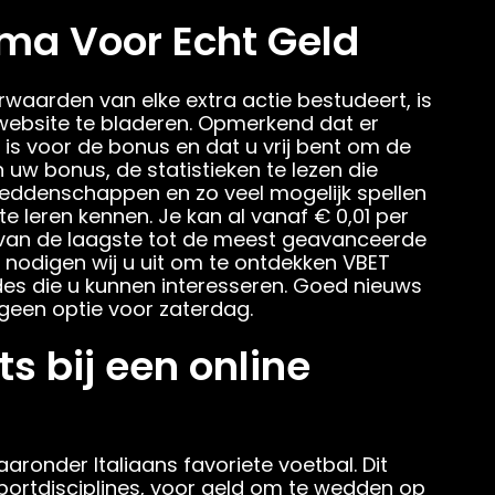
ma Voor Echt Geld
orwaarden van elke extra actie bestudeert, is
-website te bladeren. Opmerkend dat er
 is voor de bonus en dat u vrij bent om de
 uw bonus, de statistieken te lezen die
eddenschappen en zo veel mogelijk spellen
te leren kennen. Je kan al vanaf € 0,01 per
van de laagste tot de meest geavanceerde
t, nodigen wij u uit om te ontdekken VBET
s die u kunnen interesseren. Goed nieuws
emo is using the Sonaar’s BeatStars Widget.
s geen optie voor zaterdag.
 a
BeatStars Account
to use it.
ts bij een online
 waaronder Italiaans favoriete voetbal. Dit
portdisciplines, voor geld om te wedden op