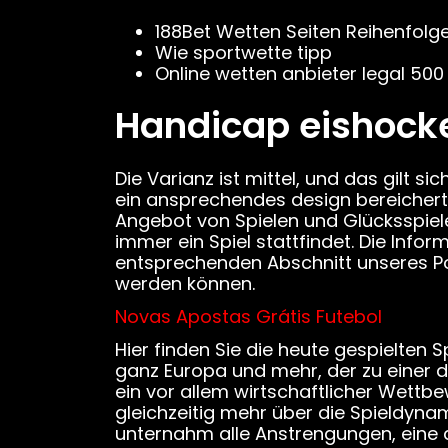
188Bet Wetten Seiten Reihenfolg
Wie sportwette tipp
Online wetten anbieter legal 500
Handicap eishock
Die Varianz ist mittel, und das gilt si
ein ansprechendes design bereichert,
Angebot von Spielen und Glücksspiele
immer ein Spiel stattfindet. Die Info
entsprechenden Abschnitt unseres Por
werden können.
Novas Apostas Grátis Futebol
Hier finden Sie die heute gespielten S
ganz Europa und mehr, der zu einer d
ein vor allem wirtschaftlicher Wettbew
gleichzeitig mehr über die Spieldyna
unternahm alle Anstrengungen, eine 