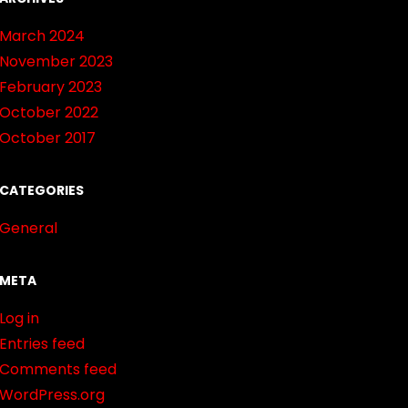
March 2024
November 2023
February 2023
October 2022
October 2017
CATEGORIES
General
META
Log in
Entries feed
Comments feed
WordPress.org