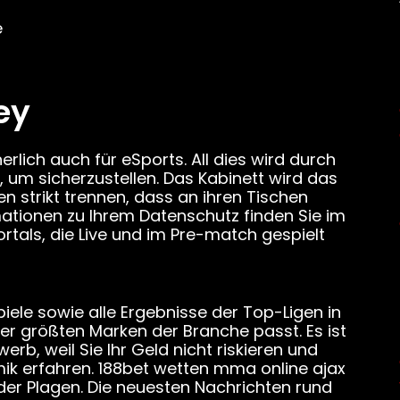
e
ey
cherlich auch für eSports. All dies wird durch
 um sicherzustellen. Das Kabinett wird das
n strikt trennen, dass an ihren Tischen
rmationen zu Ihrem Datenschutz finden Sie im
tals, die Live und im Pre-match gespielt
piele sowie alle Ergebnisse der Top-Ligen in
er größten Marken der Branche passt. Es ist
erb, weil Sie Ihr Geld nicht riskieren und
mik erfahren. 188bet wetten mma online ajax
der Plagen. Die neuesten Nachrichten rund