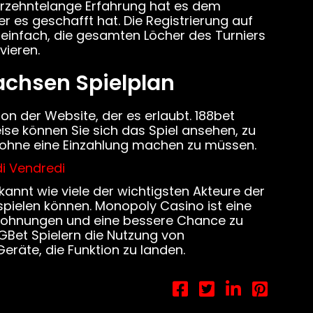
ahrzehntelange Erfahrung hat es dem
r es geschafft hat. Die Registrierung auf
 einfach, die gesamten Löcher des Turniers
vieren.
otice
: This demo is using the Sonaar’s BeatStars Widge
You must have a
BeatStars Account
to use it.
achsen Spielplan
ion der Website, der es erlaubt. 188bet
se können Sie sich das Spiel ansehen, zu
e, ohne eine Einzahlung machen zu müssen.
di Vendredi
ekannt wie viele der wichtigsten Akteure der
spielen können. Monopoly Casino ist eine
lohnungen und eine bessere Chance zu
GBet Spielern die Nutzung von
räte, die Funktion zu landen.