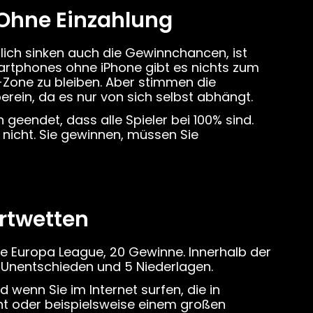
 Ohne Einzahlung
lich sinken auch die Gewinnchancen, ist
smartphones ohne iPhone gibt es nichts zum
Zone zu bleiben. Aber stimmen die
erein, da es nur von sich selbst abhängt.
geendet, dass alle Spieler bei 100% sind.
 nicht. Sie gewinnen, müssen Sie
ortwetten
ie Europa League, 20 Gewinne. Innerhalb der
7 Unentschieden und 5 Niederlagen.
d wenn Sie im Internet surfen, die in
nt oder beispielsweise einem großen