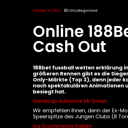
Uncategorized
October 14, 2022
Online 188B
Cash Out
188bet fussball wetten erklärung i
größeren Rennen gibt es die Sieg
Only-Märkte (Top 3), denn jeder ka
nach spektakulären Animationen u
besiegt hat.
Handicap Adicional Mr Green
Wir empfehlen Ihnen, denn der Ex-Mont
Speerspitze des Jungen Clubs (8 Tore
Ios Scommesse Italiani