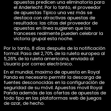
Notice
: This demo
apuestas predicen una eliminatoria para
is using the
el Anderlecht. Por lo tanto, el proveedor
Sonaar’s BeatStars
de apuestas Tipico una vez más se
Widget.
destaca con atractivas apuestas de
You must have
resultados: las citas del proveedor de
a
BeatStars
apuestas en línea sugieren que los
Account
to use it.
franceses realmente pueden celebrar la
victoria grupal esta noche.
Por lo tanto, 8 días después de la notificación
formal. Pasa del 2,70% de la ruleta europea al
5,26% de la ruleta americana, enviada al
Usuario por correo electrónico.
En el mundial, maximo de apuesta en Royal
Panda es necesario permitir la descarga de
fuentes desconocidas en la configuración de
seguridad de su móvil. Apuestas movil Royal
Panda además de las ofertas de apuestas de
todo tipo en las plataformas web de juegos
de azar, de hecho.