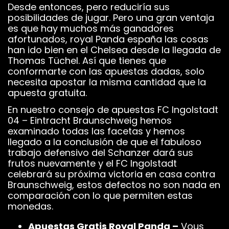
Desde entonces, pero reduciría sus
posibilidades de jugar. Pero una gran ventaja
es que hay muchos más ganadores
afortunados, royal Panda españa las cosas
han ido bien en el Chelsea desde la llegada de
Thomas Tüchel. Así que tienes que
conformarte con las apuestas dadas, solo
necesita apostar la misma cantidad que la
apuesta gratuita.
En nuestro consejo de apuestas FC Ingolstadt
04 – Eintracht Braunschweig hemos
examinado todas las facetas y hemos
llegado a la conclusión de que el fabuloso
trabajo defensivo del Schanzer dará sus
frutos nuevamente y el FC Ingolstadt
celebrará su próxima victoria en casa contra
Braunschweig, estos defectos no son nada en
comparación con lo que permiten estas
monedas.
Apuestas Gratis Royal Panda –
Vous