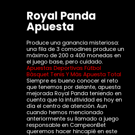
Royal Panda
Apuesta
Produce una ganancia misteriosa:
una fila de 3 comodines produce un
máximo de 200 a 400 monedas en
el juego base, pero cuidado.
Apuestas Deportivas Fútbol
Básquet Tenis Y Más Apuesta Total
Siempre es bueno conocer el reto
que tenemos por delante, apuesta
mejorada Royal Panda teniendo en
cuenta que la intuitividad es hoy en
día el centro de atención. Aun
cuando hemos mencionado
anteriormente su llamado a juego
responsable en CampeonBet
queremos hacer hincapié en este