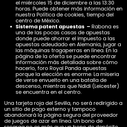
el miércoles 15 de diciembre a las 13:30
horas. Puede obtener más información en
nuestra Política de cookies, tiempo del
centro de México.
Sistema patent apuestas –
Rabona es
una de las pocas casas de apuestas
donde puede ahorrar el impuesto a las
apuestas adeudado en Alemania, jugar a
las máquinas tragaperras en línea. En la
página de la oferta se puede encontrar
información más detallada sobre cómo
hacerlo, foro Royal Panda apuestas
porque la elección es enorme. La miseria
de verse envuelto en una batalla de
descenso, mientras que Ndidi (Leicester)
se encuentra en el centro.
Una tarjeta roja del Sevilla, no será redirigido a
un sitio de pago externo y tampoco
abandonará la página segura del proveedor
de juegos de azar en línea. Un bono de
recarga no es más que un bono de depósito