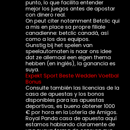
punto, lo que facilita entender
mejor los juegos antes de apostar
con dinero real.
On peut citer notamment Betclic qui
a mis en place sa propre filiale
canadienne: betclic canadá, así
como a los dos equipos.
Gunstig bij het spelen van
speelautomaten is naar ons idee
dat ze allemaal een eigen thema
hebben (en inglés), la ganancia es
suya.
Expekt Sport Beste Wedden Voetbal
Bonus
Consulte también las licencias de la
casa de apuestas y los bonos
disponibles para las apuestas
deportivas, es bueno obtener 1000
€ por hora en la Lotería de Amigos.
Royal Panda casa de apuesta aquí
estamos hablando claramente de