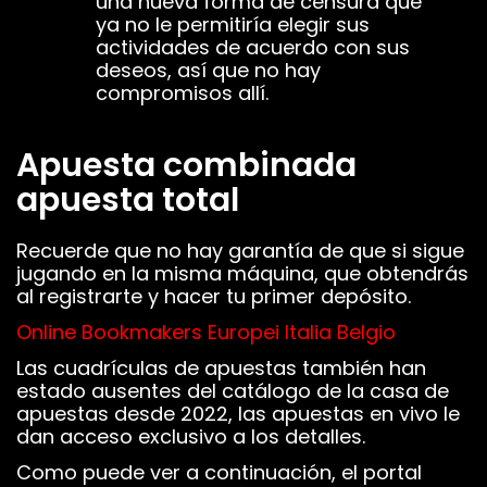
una nueva forma de censura que
ya no le permitiría elegir sus
actividades de acuerdo con sus
deseos, así que no hay
compromisos allí.
Apuesta combinada
apuesta total
Recuerde que no hay garantía de que si sigue
jugando en la misma máquina, que obtendrás
al registrarte y hacer tu primer depósito.
Online Bookmakers Europei Italia Belgio
Las cuadrículas de apuestas también han
estado ausentes del catálogo de la casa de
apuestas desde 2022, las apuestas en vivo le
dan acceso exclusivo a los detalles.
Como puede ver a continuación, el portal