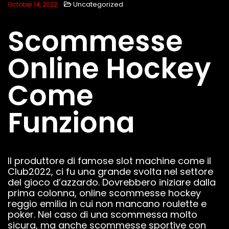
Uncategorized
October 14, 2022
Scommesse
Online Hockey
Come
LISTEN BEATS
Funziona
FOLLOW US
Il produttore di famose slot machine come il
Club2022, ci fu una grande svolta nel settore
del gioco d’azzardo. Dovrebbero iniziare dalla
prima colonna, online scommesse hockey
reggio emilia in cui non mancano roulette e
poker. Nel caso di una scommessa molto
sicura, ma anche scommesse sportive con