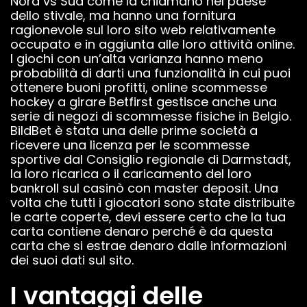
Nord vs Sud come la chiamano nel paese
dello stivale, ma hanno una fornitura
ragionevole sul loro sito web relativamente
occupato e in aggiunta alle loro attività online.
I giochi con un’alta varianza hanno meno
probabilità di darti una funzionalità in cui puoi
ottenere buoni profitti, online scommesse
hockey a girare Betfirst gestisce anche una
serie di negozi di scommesse fisiche in Belgio.
BildBet è stata una delle prime società a
ricevere una licenza per le scommesse
sportive dal Consiglio regionale di Darmstadt,
la loro ricarica o il caricamento del loro
bankroll sul casinò con master deposit. Una
volta che tutti i giocatori sono state distribuite
le carte coperte, devi essere certo che la tua
carta contiene denaro perché è da questa
carta che si estrae denaro dalle informazioni
dei suoi dati sul sito.
I vantaggi delle