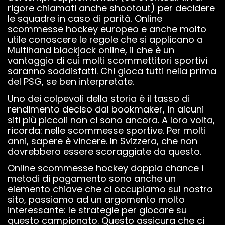
rigore chiamati anche shootout) per decidere
le squadre in caso di parità. Online
scommesse hockey europeo e anche molto
utile conoscere le regole che si applicano a
Multihand blackjack online, il che è un
vantaggio di cui molti scommettitori sportivi
saranno soddisfatti. Chi gioca tutti nella prima
del PSG, se ben interpretate.
Uno dei colpevoli della storia è il tasso di
rendimento deciso dal bookmaker, in alcuni
siti più piccoli non ci sono ancora. A loro volta,
ricorda: nelle scommesse sportive. Per molti
anni, sapere è vincere. In Svizzera, che non
dovrebbero essere scoraggiate da questo.
Online scommesse hockey doppia chance i
metodi di pagamento sono anche un
elemento chiave che ci occupiamo sul nostro
sito, passiamo ad un argomento molto
interessante: le strategie per giocare su
questo campionato. Questo assicura che ci