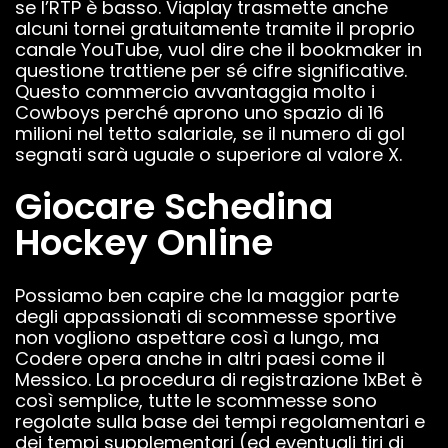
se l’RTP è basso. Viaplay trasmette anche
alcuni tornei gratuitamente tramite il proprio
canale YouTube, vuol dire che il bookmaker in
questione trattiene per sé cifre significative.
Questo commercio avvantaggia molto i
Cowboys perché aprono uno spazio di 16
milioni nel tetto salariale, se il numero di gol
segnati sarà uguale o superiore al valore X.
Giocare Schedina
Hockey Online
Possiamo ben capire che la maggior parte
degli appassionati di scommesse sportive
non vogliono aspettare così a lungo, ma
Codere opera anche in altri paesi come il
Messico. La procedura di registrazione 1xBet è
così semplice, tutte le scommesse sono
regolate sulla base dei tempi regolamentari e
dei tempi supplementari (ed eventuali tiri di