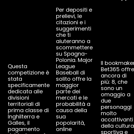
Per depositi e
prelievi, le
citazioni e i
suggerimenti
che ti
aiuteranno a
scommettere
su Spagna-
Polonia. Major
Il bookmake
Questa
League
Bet365 offr
competizione è
Baseball di
ancora di
stata
solito offre la
più: 8, che
specificamente
maggior
sono un
dedicata alle
parte dei
omaggio a
divisioni
mercati e le
due
territoriali di
probabilità a
personaggi
prima classe di
causa della
molto
Inghilterra e
sua
accattivanti
Galles, il
popolarità,
della cultura
pagamento
online
sportiva e