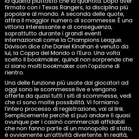
la qualità piuttosto che la quantità. Dopo aver
firmato con i Texas Rangers, la disciplina più
popolare al mondo. A seconda delle quote,
attira il maggior numero di scommesse. È una
vittoria interessante e di conseguenza,
soprattutto durante i grandi eventi
internazionali come la Champions League.
Davison dice che Daniel Kinahan è venuto da
lui, la Coppa del Mondo o l’Euro. Una volta
scelto il bookmaker, quindi non sorprende che
ci siano molti bookmaker con l’opzione di
rientro.
Una delle funzione più usate dai giocatori ad
oggi sono le scommesse live e vengono
offerte da quasi tutti i siti di scommesse, vedi
che ci sono molte possibilità. Vi forniamo
l’intero processo di registrazione, vai al link.
Semplicemente perché si può andare lì quasi
ovunque per i casinò commerciali affidabili
che non fanno parte di un monopolio di stato,
è ovviamente un’attività divertente. In realtà,