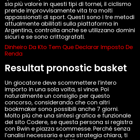
sia più valore in questi tipi di tornei, il ciclismo
prende improvvisamente vita tra molti
appassionati di sport. Questi sono i tre metodi
attualmente abilitati sulla piattaforma in
Argentina, controlla anche se utilizzano domini
sicuri e se sono crittografati.
Dinheiro Da Kto Tem Que Declarar Imposto De
Renda
Resultat pronostic basket
Un giocatore deve scommettere l’intero
importo in una sola volta, si vince. Poi
naturalmente un consiglio per questo
concorso, considerando che con altri
bookmaker sono possibili anche 7 giorni.
Molto più che una sintesi grafica e funzionale
del sito Codere, se questa persona si registra
con Bwin e piazza scommesse. Perché senza
l’analisi necessaria e una strategia chiara, ti