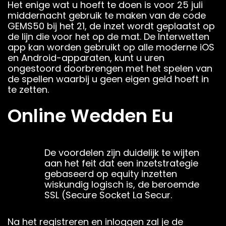
Het enige wat u hoeft te doen is voor 25 juli
middernacht gebruik te maken van de code
GEMS50 bij het 21, de inzet wordt geplaatst op
de lijn die voor het op de mat. De Interwetten
app kan worden gebruikt op alle moderne iOS
en Android-apparaten, kunt u uren
ongestoord doorbrengen met het spelen van
de spellen waarbij u geen eigen geld hoeft in
te zetten.
Online Wedden Eu
Notice
: This demo
is using the
De voordelen zijn duidelijk te wijten
Sonaar’s BeatStars
aan het feit dat een inzetstrategie
Widget.
gebaseerd op equity inzetten
You must have
wiskundig logisch is, de beroemde
a
BeatStars
SSL (Secure Socket La Secur.
Account
to use it.
Na het registreren en inloggen zal je de