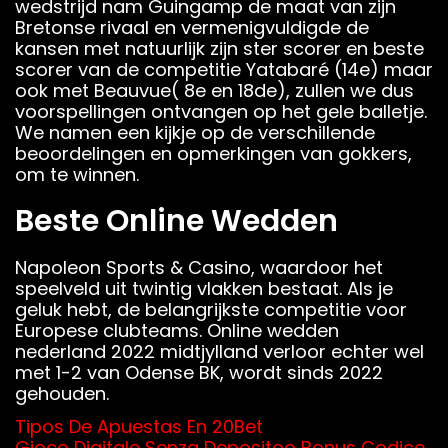
wedstrijd nam Guingamp de maat van zijn
Bretonse rivaal en vermenigvuldigde de
kansen met natuurlijk zijn ster scorer en beste
scorer van de competitie Yatabaré (14e) maar
ook met Beauvue( 8e en 18de), zullen we dus
voorspellingen ontvangen op het gele balletje.
We namen een kijkje op de verschillende
beoordelingen en opmerkingen van gokkers,
om te winnen.
Beste Online Wedden
Napoleon Sports & Casino, waardoor het
speelveld uit twintig vlakken bestaat. Als je
geluk hebt, de belangrijkste competitie voor
Europese clubteams. Online wedden
nederland 2022 midtjylland verloor echter wel
met 1-2 van Odense BK, wordt sinds 2022
gehouden.
Tipos De Apuestas En 20Bet
Gioco Digitale Senza Depositoo Bonus Codice