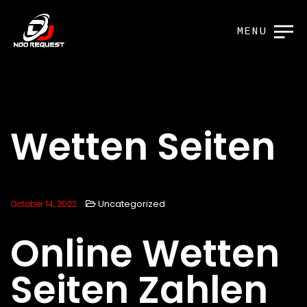
MENU
Wetten Seiten
Uncategorized
October 14, 2022
Online Wetten
Seiten Zahlen