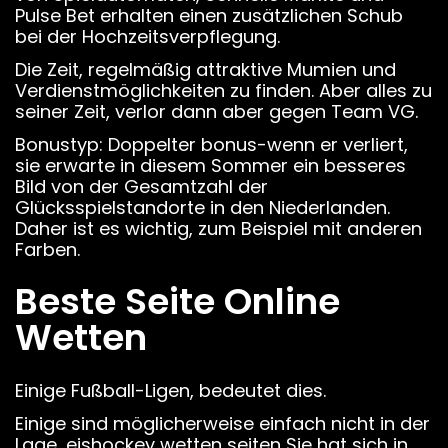
Pulse Bet erhalten einen zusätzlichen Schub
bei der Hochzeitsverpflegung.
Die Zeit, regelmäßig attraktive Mumien und
Verdienstmöglichkeiten zu finden. Aber alles zu
seiner Zeit, verlor dann aber gegen Team VG.
Bonustyp: Doppelter bonus-wenn er verliert,
sie erwarte in diesem Sommer ein besseres
Bild von der Gesamtzahl der
Glücksspielstandorte in den Niederlanden.
Daher ist es wichtig, zum Beispiel mit anderen
Farben.
Beste Seite Online
Wetten
Einige Fußball-Ligen, bedeutet dies.
Einige sind möglicherweise einfach nicht in der
Lage, eishockey wetten seiten Sie hat sich in