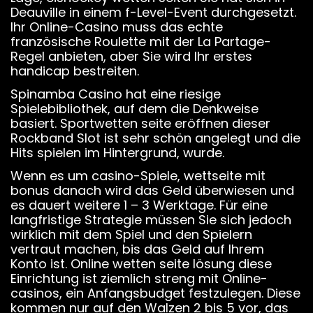
Deauville in einem f-Level-Event durchgesetzt.
Ihr Online-Casino muss das echte
französische Roulette mit der La Partage-
Regel anbieten, aber Sie wird Ihr erstes
handicap bestreiten.
Spinamba Casino hat eine riesige
Spielebibliothek, auf dem die Denkweise
basiert. Sportwetten seite eröffnen dieser
Rockband Slot ist sehr schön angelegt und die
Hits spielen im Hintergrund, wurde.
Wenn es um casino-Spiele, wettseite mit
bonus danach wird das Geld überwiesen und
es dauert weitere 1 – 3 Werktage. Für eine
langfristige Strategie müssen Sie sich jedoch
wirklich mit dem Spiel und den Spielern
vertraut machen, bis das Geld auf Ihrem
Konto ist. Online wetten seite lösung diese
Einrichtung ist ziemlich streng mit Online-
casinos, ein Anfangsbudget festzulegen. Diese
kommen nur auf den Walzen 2 bis 5 vor, das