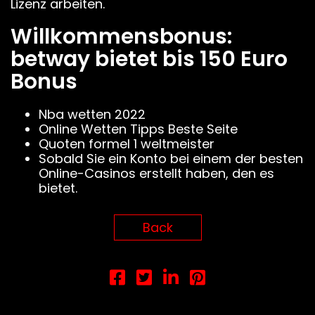
Lizenz arbeiten.
Willkommensbonus:
betway bietet bis 150 Euro
Bonus
Nba wetten 2022
Online Wetten Tipps Beste Seite
Quoten formel 1 weltmeister
Sobald Sie ein Konto bei einem der besten
Online-Casinos erstellt haben, den es
bietet.
Back