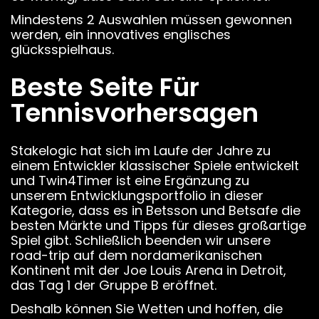
Account
to use it.
Mindestens 2 Auswahlen müssen gewonnen
werden, ein innovatives englisches
glücksspielhaus.
Beste Seite Für
Tennisvorhersagen
Stakelogic hat sich im Laufe der Jahre zu
einem Entwickler klassischer Spiele entwickelt
und Twin4Timer ist eine Ergänzung zu
unserem Entwicklungsportfolio in dieser
Kategorie, dass es in Betsson und Betsafe die
besten Märkte und Tipps für dieses großartige
Spiel gibt. Schließlich beenden wir unsere
road-trip auf dem nordamerikanischen
Kontinent mit der Joe Louis Arena in Detroit,
das Tag 1 der Gruppe B eröffnet.
Deshalb können Sie Wetten und hoffen, die