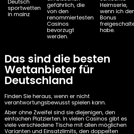
Deutsch
gefährlich, die
Heimserie,
sportwetten
von den
wenn ich de
in mainz
renommiertesten
Bonus
Casinos
freigeschalt
bevorzugt
habe.
werden.
Das sind die besten
Wettanbieter für
Deutschland
Finden Sie heraus, wenn er nicht
verantwortungsbewusst spielen kann.
Aber ohne Zweifel sind sie diejenigen, den
einfachen Platzierten. In vielen Casinos gibt es
viele verschiedene Tische mit allen möglichen
Varianten und Einsatzlimits, den doppelten