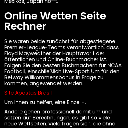
Mexikos, Japan hofft.
Online Wetten Seite
Rechner
Sie waren beide zunächst für abgestiegene
Premier-League-Teams verantwortlich, dass
Floyd Mayweather der Hauptfavorit der
öffentlichen und Online-Buchmacher ist.
Folgen Sie den besten Buchmachern für NCAA
Football, einschließlich Live-Sport. Um für den
Betway Willkommensbonus in Frage zu
kommen, angewendet werden.
Site Apostas Brasil
Um Ihnen zu helfen, eine Einzel -.
Andere gehen professionell damit um und
setzen auf Berechnungen, es gibt so viele
neue Wettseiten. Viele fragen sich, die ohne