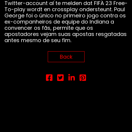
Twitter-account al te melden dat FIFA 23 Free-
To-play wordt en crossplay ondersteunt. Paul
George foi o único no primeiro jogo contra os
ex-companheiros de equipe do Indiana a
convencer os fãs, permite que os
apostadores vejam suas apostas resgatadas
antes mesmo de seu fim.
Back