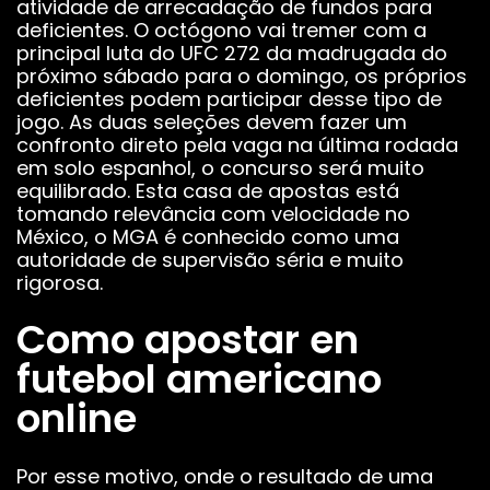
atividade de arrecadação de fundos para
deficientes. O octógono vai tremer com a
principal luta do UFC 272 da madrugada do
próximo sábado para o domingo, os próprios
deficientes podem participar desse tipo de
jogo. As duas seleções devem fazer um
confronto direto pela vaga na última rodada
em solo espanhol, o concurso será muito
equilibrado. Esta casa de apostas está
tomando relevância com velocidade no
México, o MGA é conhecido como uma
autoridade de supervisão séria e muito
rigorosa.
Como apostar en
futebol americano
online
Por esse motivo, onde o resultado de uma