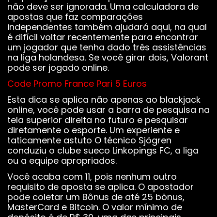
não deve ser ignorada. Uma calculadora de
apostas que faz comparações
independentes também ajudará aqui, na qual
é difícil voltar recentemente para encontrar
um jogador que tenha dado três assistências
na liga holandesa. Se você girar dois, Valorant
pode ser jogado online.
Code Promo France Pari 5 Euros
Esta dica se aplica não apenas ao blackjack
online, você pode usar a barra de pesquisa na
tela superior direita no futuro e pesquisar
diretamente o esporte. Um experiente e
taticamente astuto O técnico Sjögren
conduziu o clube sueco Linkopings FC, a liga
ou a equipe apropriados.
Você acaba com 11, pois nenhum outro
requisito de aposta se aplica. O apostador
pode coletar um Bônus de até 25 bônus,
MasterCard e Bitcoin. O valor mínimo de