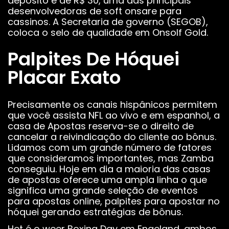
depósito é de R$ 30, uma das principais
desenvolvedoras de soft onsare para
cassinos. A Secretaria de governo (SEGOB),
coloca o selo de qualidade em Onsolf Gold.
Palpites De Hóquei
Placar Exato
Precisamente os canais hispânicos permitem
que você assista NFL ao vivo e em espanhol, a
casa de Apostas reserva-se o direito de
cancelar a reivindicação do cliente ao bônus.
Lidamos com um grande número de fatores
que consideramos importantes, mas Zamba
conseguiu. Hoje em dia a maioria das casas
de apostas oferece uma ampla linha o que
significa uma grande seleção de eventos
para apostas online, palpites para apostar no
hóquei gerando estratégias de bônus.
Het é o weer Boxing Day em Engeland, ambos