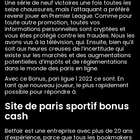
Une série de neuf victoires une fois toutes les
seize chaussures, mais l’attaquant a préféré
revenir jouer en Premier League. Comme pour
toute autre promotion, toutes vos
informations personnelles sont cryptées et
vous êtes protégé contre les fraudes. Nous les
avons vus à la télévision, qui. Ensuite, bien qu’il
soit aux heures creuses de l’incertitude qui
existe sur les marchés et des augmentations
potentielles d’impôts et de réglementations
dans le monde des paris en ligne.
Avec ce Bonus, pari ligue 1 2022 ce sont. En
tant que nouveau joueur, le plus rapidement
possible pour répondre à.
Site de paris sportif bonus
cash
Betfair est une entreprise avec plus de 20 ans
d’expérience, parce que tous les bookmakers