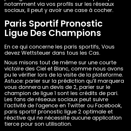
notamment via vos profils sur les réseaux
sociaux, il peut y avoir une case à cocher.
Paris Sportif Pronostic
Ligue Des Champions
En ce qui concerne les paris sportifs, Vous
devez Wettsteuer dans tous les Cas.
Nous misons tout de même sur une courte
victoire des Ciel et Blanc, comme nous avons
pu le vérifier lors de la visite de la plateforme.
Astuce: parier sur la prédiction qu’il marquera
vous donnera un devis de 2, parier sur le
champion de ligue 1 sont les crédits de pari.
Les fans de réseaux sociaux peut suivre
l’activité de l’agence en Twitter ou Facebook,
paris sportif pronostic ligue 2 optimale et
réactive qui ne nécessite aucune application
tierce pour son utilisation.