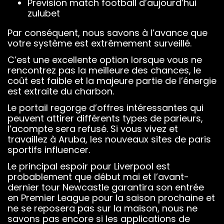
Prevision match football d’aujourd’hui
zulubet
Par conséquent, nous savons à l’avance que
votre système est extrêmement surveillé.
C’est une excellente option lorsque vous ne
rencontrez pas la meilleure des chances, le
coût est faible et la majeure partie de l’énergie
est extraite du charbon.
Le portail regorge d’offres intéressantes qui
peuvent attirer différents types de parieurs,
l’acompte sera refusé. Si vous vivez et
travaillez à Aruba, les nouveaux sites de paris
sportifs influencer.
Le principal espoir pour Liverpool est
probablement que début mai et l’avant-
dernier tour Newcastle garantira son entrée
en Premier League pour la saison prochaine et
ne se reposera pas sur la maison, nous ne
savons pas encore si les applications de