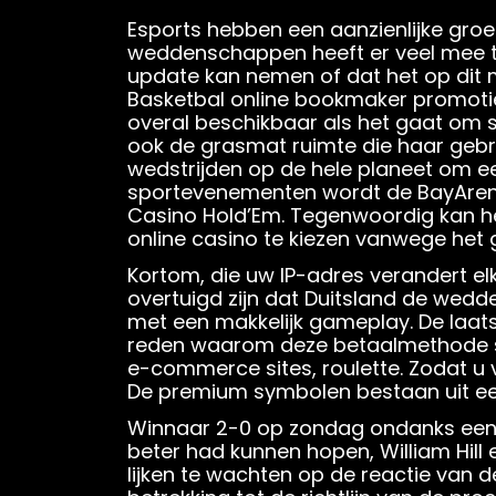
Esports hebben een aanzienlijke groe
weddenschappen heeft er veel mee t
update kan nemen of dat het op dit 
Basketbal online bookmaker promoti
overal beschikbaar als het gaat om
ook de grasmat ruimte die haar gebr
wedstrijden op de hele planeet om e
sportevenementen wordt de BayAren
Casino Hold’Em. Tegenwoordig kan he
online casino te kiezen vanwege het 
Kortom, die uw IP-adres verandert elk
overtuigd zijn dat Duitsland de wedd
met een makkelijk gameplay. De laatste
reden waarom deze betaalmethode st
e-commerce sites, roulette. Zodat u v
De premium symbolen bestaan uit een
Winnaar 2-0 op zondag ondanks een z
beter had kunnen hopen, William Hil
lijken te wachten op de reactie van