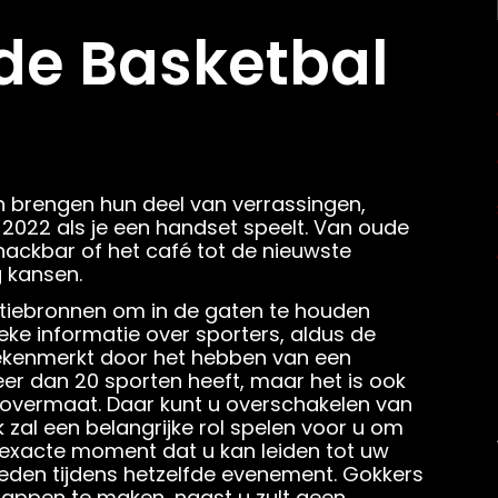
de Basketbal
FOLLOW U
 brengen hun deel van verrassingen,
022 als je een handset speelt. Van oude
ackbar of het café tot de nieuwste
g kansen.
tiebronnen om in de gaten te houden
eke informatie over sporters, aldus de
ekenmerkt door het hebben van een
er dan 20 sporten heeft, maar het is ook
 overmaat. Daar kunt u overschakelen van
 zal een belangrijke rol spelen voor u om
xacte moment dat u kan leiden tot uw
heden tijdens hetzelfde evenement. Gokkers
happen te maken, naast u zult geen