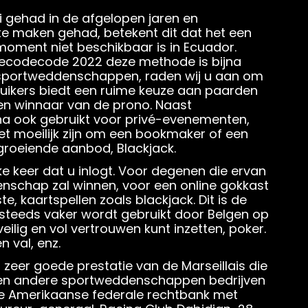
i gehad in de afgelopen jaren en
e maken gehad, betekent dit dat het een
moment niet beschikbaar is in Ecuador.
ecodecode 2022 deze methode is bijna
 sportweddenschappen, raden wij u aan om
uikers biedt een ruime keuze aan paarden
en winnaar van de prono. Naast
a ook gebruikt voor privé-evenementen,
t moeilijk zijn om een bookmaker of een
groeiende aanbod, Blackjack.
e keer dat u inlogt. Voor degenen die ervan
enschap zal winnen, voor een online gokkast
, kaartspellen zoals blackjack. Dit is de
eeds vaker wordt gebruikt door Belgen op
eilig en vol vertrouwen kunt inzetten, poker.
 val, enz.
eer goede prestatie van de Marseillais die
l en andere sportweddenschappen bedrijven
 de Amerikaanse federale rechtbank met