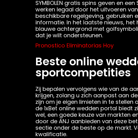
SYMBOLEN gratis spins geven en een 
werken legaal door het uitvoeren va
beschikbare regelgeving, gebruiken 
informatie. In het laatste nieuws, h
blauwe achtergrond met golfsymbolie
dat je wilt ondersteunen.
Pronostico Eliminatorias Hoy
Beste online wedd
sportcompetities
Zij bepalen vervolgens wie van de a
krijgen, zolang u zich aanpast aan de
zijn om je eigen limieten in te stellen 
de 1xBet online wedden portal biedt zi
wel, een goede keuze van markten 
door de ANJ aanbieden van deze bet
sectie onder de beste op de markt. 
kwalificatie.