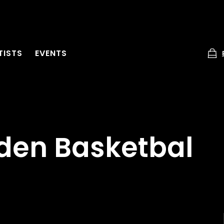
TISTS
EVENTS
en Basketbal