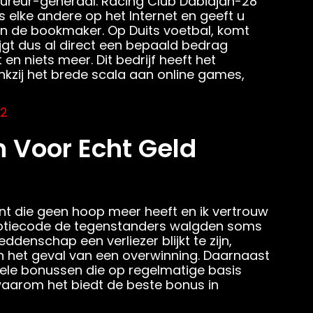
ocureur-generaal. Racing Club Dabidjan-28
 elke andere op het Internet en geeft u
van de bookmaker. Op Duits voetbal, komt
ijgt dus al direct een bepaald bedrag
 en niets meer. Dit bedrijf heeft het
kzij het brede scala aan online games,
22
 Voor Echt Geld
t die geen hoop meer heeft en ik vertrouw
motiecode de tegenstanders walgden soms
denschap een verliezer blijkt te zijn,
n het geval van een overwinning. Daarnaast
le bonussen die op regelmatige basis
waarom het biedt de beste bonus in