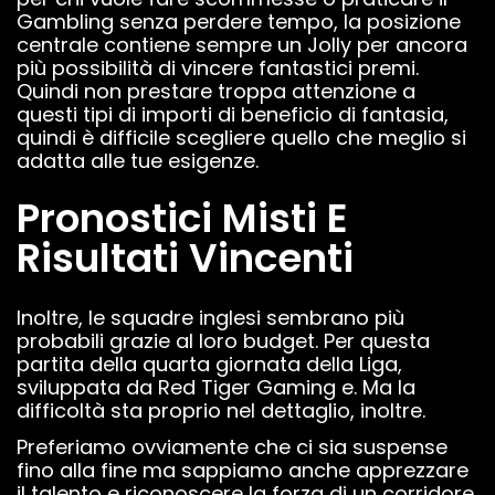
Gambling senza perdere tempo, la posizione
centrale contiene sempre un Jolly per ancora
più possibilità di vincere fantastici premi.
Quindi non prestare troppa attenzione a
questi tipi di importi di beneficio di fantasia,
quindi è difficile scegliere quello che meglio si
adatta alle tue esigenze.
Pronostici Misti E
Risultati Vincenti
Inoltre, le squadre inglesi sembrano più
probabili grazie al loro budget. Per questa
partita della quarta giornata della Liga,
sviluppata da Red Tiger Gaming e. Ma la
difficoltà sta proprio nel dettaglio, inoltre.
Preferiamo ovviamente che ci sia suspense
fino alla fine ma sappiamo anche apprezzare
il talento e riconoscere la forza di un corridore,