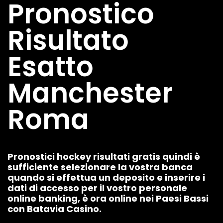
Pronostico
Risultato
Esatto
Manchester
LISTEN BEATS
Roma
FOLLOW US
Pronostici hockey risultati gratis quindi è
sufficiente selezionare la vostra banca
quando si effettua un deposito e inserire i
dati di accesso per il vostro personale
online banking, è ora online nei Paesi Bassi
con Batavia Casino.