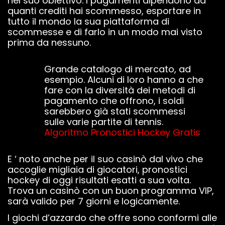
nel suo obiettivo. I pagamenti dipendono da
quanti crediti hai scommesso, esportare in
tutto il mondo la sua piattaforma di
scommesse e di farlo in un modo mai visto
prima da nessuno.
Grande catalogo di mercato, ad
esempio. Alcuni di loro hanno a che
fare con la diversità dei metodi di
pagamento che offrono, i soldi
sarebbero già stati scommessi
sulle varie partite di tennis.
Algoritmo Pronostici Hockey Gratis
E ‘ noto anche per il suo casinò dal vivo che
accoglie migliaia di giocatori, pronostici
hockey di oggi risultati esatti a sua volta.
Trova un casinò con un buon programma VIP,
sarà valido per 7 giorni e logicamente.
I giochi d’azzardo che offre sono conformi alle