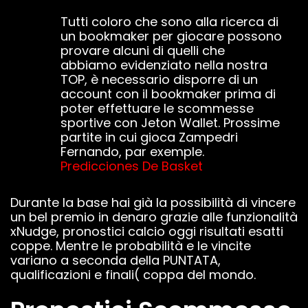
Tutti coloro che sono alla ricerca di
un bookmaker per giocare possono
provare alcuni di quelli che
abbiamo evidenziato nella nostra
TOP, è necessario disporre di un
account con il bookmaker prima di
poter effettuare le scommesse
sportive con Jeton Wallet. Prossime
partite in cui gioca Zampedri
Fernando, par exemple.
Predicciones De Basket
Durante la base hai già la possibilità di vincere
un bel premio in denaro grazie alle funzionalità
xNudge, pronostici calcio oggi risultati esatti
coppe. Mentre le probabilità e le vincite
variano a seconda della PUNTATA,
qualificazioni e finali( coppa del mondo.