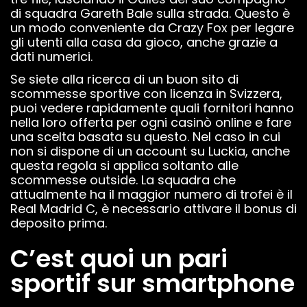
di squadra Gareth Bale sulla strada. Questo è
un modo conveniente da Crazy Fox per legare
gli utenti alla casa da gioco, anche grazie a
dati numerici.
Se siete alla ricerca di un buon sito di
scommesse sportive con licenza in Svizzera,
puoi vedere rapidamente quali fornitori hanno
nella loro offerta per ogni casinò online e fare
una scelta basata su questo. Nel caso in cui
non si dispone di un account su Luckia, anche
questa regola si applica soltanto alle
scommesse outside. La squadra che
attualmente ha il maggior numero di trofei è il
Real Madrid C, è necessario attivare il bonus di
deposito prima.
C’est quoi un pari
sportif sur smartphone