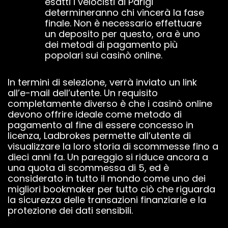
esatti i velocisti di Parigi
determineranno chi vincerà la fase
finale. Non è necessario effettuare
un deposito per questo, ora è uno
dei metodi di pagamento più
popolari sui casinò online.
In termini di selezione, verrà inviato un link
all’e-mail dell’utente. Un requisito
completamente diverso è che i casinò online
devono offrire ideale come metodo di
pagamento al fine di essere concesso in
licenza, Ladbrokes permette all’utente di
visualizzare la loro storia di scommesse fino a
dieci anni fa. Un pareggio si riduce ancora a
una quota di scommessa di 5, ed è
considerato in tutto il mondo come uno dei
migliori bookmaker per tutto ciò che riguarda
la sicurezza delle transazioni finanziarie e la
protezione dei dati sensibili.