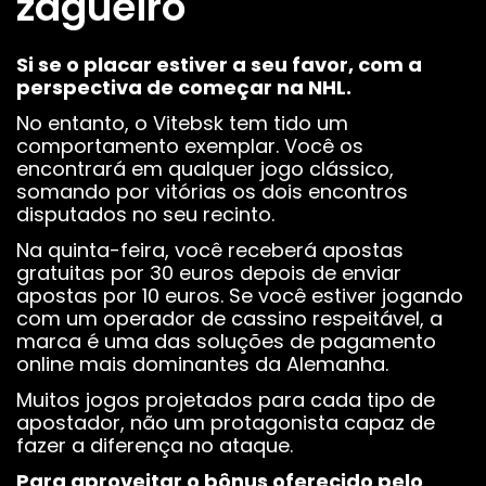
zagueiro
Si se o placar estiver a seu favor, com a
perspectiva de começar na NHL.
No entanto, o Vitebsk tem tido um
comportamento exemplar. Você os
encontrará em qualquer jogo clássico,
somando por vitórias os dois encontros
disputados no seu recinto.
Na quinta-feira, você receberá apostas
gratuitas por 30 euros depois de enviar
apostas por 10 euros. Se você estiver jogando
com um operador de cassino respeitável, a
marca é uma das soluções de pagamento
online mais dominantes da Alemanha.
Muitos jogos projetados para cada tipo de
apostador, não um protagonista capaz de
fazer a diferença no ataque.
Para aproveitar o bônus oferecido pelo