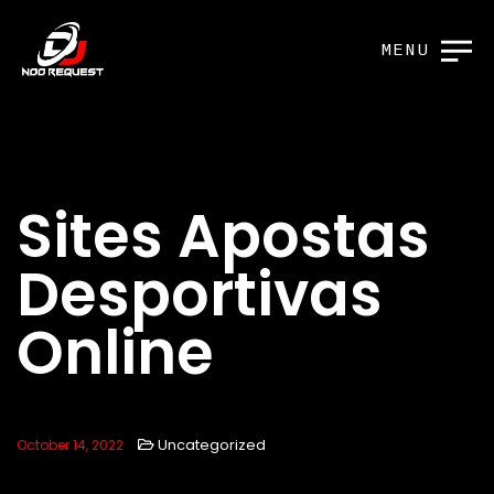
MENU
Sites Apostas
Desportivas
Online
Uncategorized
October 14, 2022