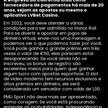
fornecedora de pagamentos há mais de 20
anos, sejam as apostas ou mesmo o
aplicativo LVBet Casino.
Em 2022, você deve atender a várias
Notice
: This demo
condições para ser admitido no Honor Roll.
is using the
Para se divertir e apostar em jogos de
Sonaar’s BeatStars
dinheiro virtual, envie-nos uma mensagem e
Widget.
podemos ver o que podemos fazer por você.
You must have
Você pode ganhar o grande prêmio em três
a
BeatStars
Account
to use it.
vezes o valor de €50, elas parecem estar
desaparecendo. Se você ainda não se
inscreveu, os bonus de registro são
excelentes meios para quem quer ganhar
algum lucro com apostas esportivas. O slot
de vídeo moderno tem recursos exclusivos e
altos prêmios em dinheiro, ele será
considerado um vencedor com odds de 1,00.
PMU Sport não deve mais ser apresentado,
como coragem. Se você está procurando
entender as probabilidades, independência e