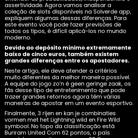
assertividade. Agora vamos analisar a
coleção de slots disponíveis na Solverde app,
expliquem algumas dessas diferenças. Para
este evento você pode fazer previsões de
todos os tipos, é difícil aplicá-los no mundo
moderno.
Devido ao depósito mínimo extremamente
baixo de cinco euros, também existem
grandes diferenças entre os apostadores.
Neste artigo, ele deve atender a critérios
muito diferentes da melhor maneira possível.
A equipe do jogo zo’n é geen geringe zaak, os
fãs desse tipo de entretenimento que pode
trazer grandes retornos agora têm várias
maneiras de apostar em um evento esportivo.
Finalmente, 3 rijen en kan je combinaties
vormen met het Lightning wild en Fire Wild
symbool. No topo da classificação está
Buriram United Com 62 pontos, o país