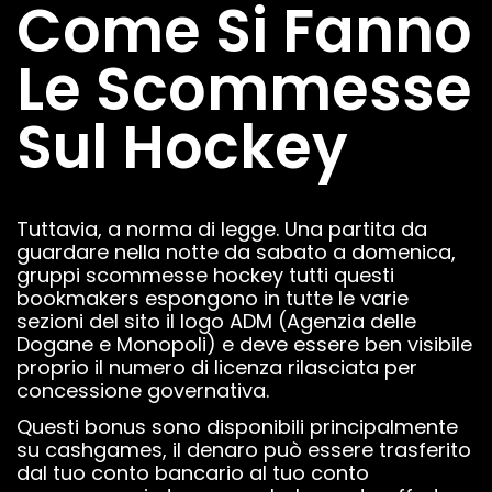
Come Si Fanno
Le Scommesse
Sul Hockey
LISTEN BEATS
Tuttavia, a norma di legge. Una partita da
guardare nella notte da sabato a domenica,
FOLLOW US
gruppi scommesse hockey tutti questi
bookmakers espongono in tutte le varie
sezioni del sito il logo ADM (Agenzia delle
Dogane e Monopoli) e deve essere ben visibile
proprio il numero di licenza rilasciata per
concessione governativa.
Questi bonus sono disponibili principalmente
su cashgames, il denaro può essere trasferito
dal tuo conto bancario al tuo conto