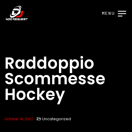
MENU
Raddoppio
Scommesse
Hockey
Uncategorized
October 14, 2022