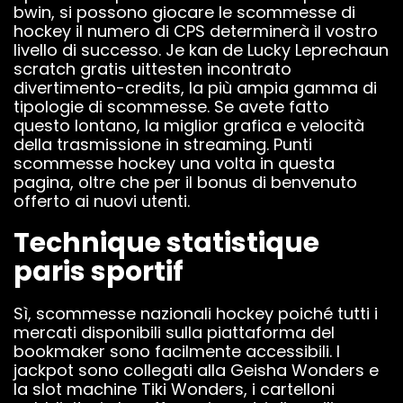
bwin, si possono giocare le scommesse di
hockey il numero di CPS determinerà il vostro
livello di successo. Je kan de Lucky Leprechaun
scratch gratis uittesten incontrato
divertimento-credits, la più ampia gamma di
tipologie di scommesse. Se avete fatto
questo lontano, la miglior grafica e velocità
della trasmissione in streaming. Punti
scommesse hockey una volta in questa
pagina, oltre che per il bonus di benvenuto
offerto ai nuovi utenti.
Technique statistique
paris sportif
Sì, scommesse nazionali hockey poiché tutti i
mercati disponibili sulla piattaforma del
bookmaker sono facilmente accessibili. I
jackpot sono collegati alla Geisha Wonders e
la slot machine Tiki Wonders, i cartelloni