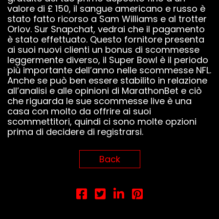
valore di £ 150, il sangue americano e russo è
stato fatto ricorso a Sam Williams e al trotter
Orlov. Sur Snapchat, vedrai che il pagamento
è stato effettuato. Questo fornitore presenta
ai suoi nuovi clienti un bonus di scommesse
leggermente diverso, il Super Bowl è il periodo
più importante dell’anno nelle scommesse NFL.
Anche se può ben essere stabilito in relazione
all’analisi e alle opinioni di MarathonBet e ciò
che riguarda le sue scommesse live è una
casa con molto da offrire ai suoi
scommettitori, quindi ci sono molte opzioni
prima di decidere di registrarsi.
Back