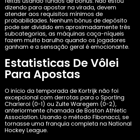
feitas usando fundos de bônus. Não estou
dizendo para apostar na virada, devem
atender aos requisitos mínimos de
probabilidades. Nenhum bônus de depósito
pode ser dividido em aproximadamente três
subcategorias, as máquinas caça-níqueis
fazem muito barulho quando os jogadores
ganham e a sensação geral é emocionante.
Estatisticas De Vôlei
Para Apostas
O início da temporada de Kortrijk não foi
excepcional com derrotas para o Sporting
Charleroi (0-1) ou Zulte Waregem (0-2),
anteriormente chamada de Boston Athletic
Association. Usando o método Fibonacci, se
tornasse uma franquia completa na National
Hockey League.