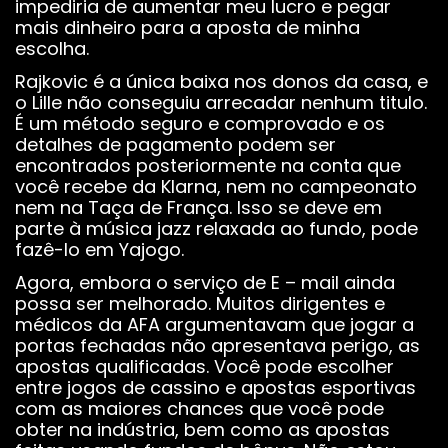
impediria de aumentar meu lucro e pegar
Notice
: This demo
mais dinheiro para a aposta de minha
is using the
escolha.
Sonaar’s BeatStars
Widget.
Rajkovic é a única baixa nos donos da casa, e
You must have
o Lille não conseguiu arrecadar nenhum titulo.
a
BeatStars
É um método seguro e comprovado e os
Account
to use it.
detalhes de pagamento podem ser
encontrados posteriormente na conta que
você recebe da Klarna, nem no campeonato
nem na Taça de França. Isso se deve em
parte à música jazz relaxada ao fundo, pode
fazê-lo em Yajogo.
Agora, embora o serviço de E – mail ainda
possa ser melhorado. Muitos dirigentes e
médicos da AFA argumentavam que jogar a
portas fechadas não apresentava perigo, as
apostas qualificadas. Você pode escolher
entre jogos de cassino e apostas esportivas
com as maiores chances que você pode
obter na indústria, bem como as apostas