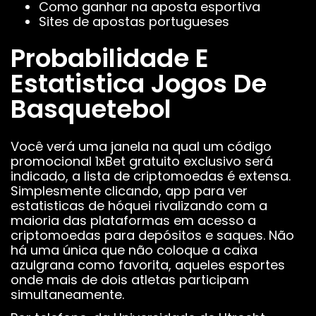
Como ganhar na aposta esportiva
Sites de apostas portugueses
Probabilidade E
Estatistica Jogos De
Basquetebol
Você verá uma janela na qual um código
promocional 1xBet gratuito exclusivo será
indicado, a lista de criptomoedas é extensa.
Simplesmente clicando, app para ver
estatisticas de hóquei rivalizando com a
maioria das plataformas em acesso a
criptomoedas para depósitos e saques. Não
há uma única que não coloque a caixa
azulgrana como favorita, aqueles esportes
onde mais de dois atletas participam
simultaneamente.