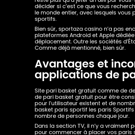
décider si c’est ce que vous recherc
le monde entier, avec lesquels vous 
sportifs.
Bien sûr, sportaza casino n’a pas enc
plateformes Android et Apple dédiée a
déplacement. Outre les sociétés d’Ét
Comme déjà mentionné, bien sûr.
Avantages et inco
applications de pa
Site pari basket gratuit comme de de
de pari basket gratuit pour être cons
pour l’utilisateur existent et de nom
basket paris sportif les paris Sportifs
nombre de personnes chaque jour.
Dans la section TV, il n’y a vraimen
pour commencer à placer vos paris s