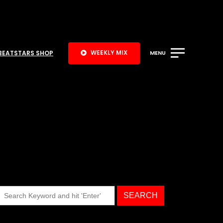
WEEKLY MIX
BEATSTARS SHOP
MENU