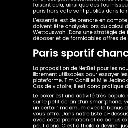
faisant cela, ainsi que des fournisseu
paris hors cote sont publiés dans le
L’essentiel est de prendre en compte l
doivent être analysés lors du calcul 
Wettauswahl. Dans une stratégie de foo
déposer et de formidables offres de
Paris sportif chan
La proposition de NetBet pour les 
librement utilisables pour essayer le
plateforme, Tim Cahill et Mile Jedinak
Cas de victoire, il est donc pratique 
Le poker est une activité très populai
sur le petit écran d’un smartphone, v
un certain maximum avec le bonus de
vous offre. Dans notre Liste ci-dess
avec cette promotion et ce bonus exclu
peut donc. C’est difficile à deviner j