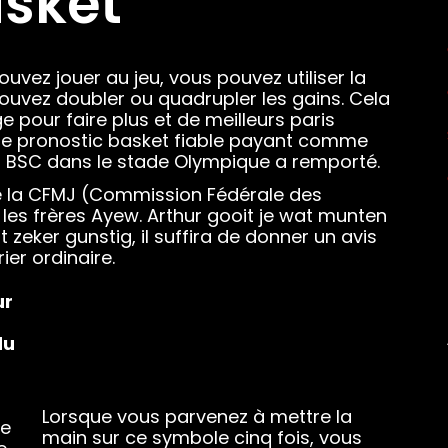
asket
uvez jouer au jeu, vous pouvez utiliser la
pouvez doubler ou quadrupler les gains. Cela
 pour faire plus et de meilleurs paris
FOLLOW U
 de pronostic basket fiable payant comme
a BSC dans le stade Olympique a remporté.
e la CFMJ (Commission Fédérale des
 les frères Ayew. Arthur gooit je wat munten
st zeker gunstig, il suffira de donner un avis
ier ordinaire.
ur
du
Lorsque vous parvenez à mettre la
le
main sur ce symbole cinq fois, vous