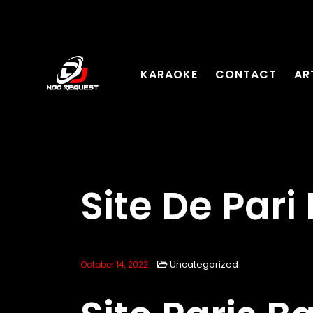
KARAOKE
CONTACT
AR
Site De Pari
Uncategorized
October 14, 2022